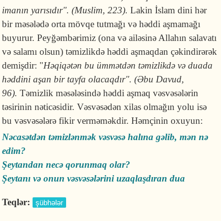
imanın yarısıdır". (Muslim, 223).
Lakin İslam dini hər
bir məsələdə orta mövqe tutmağı və həddi aşmamağı
buyurur. Peyğəmbərimiz (ona və ailəsinə Allahın salavatı
və salamı olsun) təmizlikdə həddi aşmaqdan çəkindirərək
demişdir: "
Həqiqətən bu ümmətdən təmizlikdə və duada
həddini aşan bir tayfa olacaqdır". (Əbu Davud,
96).
Təmizlik məsələsində həddi aşmaq vəsvəsələrin
təsirinin nəticəsidir. Vəsvəsədən xilas olmağın yolu isə
bu vəsvəsələrə fikir verməməkdir. Həmçinin oxuyun:
Nəcasətdən təmizlənmək vəsvəsə halına gəlib, mən nə
edim?
Şeytandan necə qorunmaq olar?
Şeytanı və onun vəsvəsələrini uzaqlaşdıran dua
Teqlər:
şübhələr