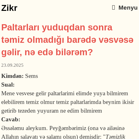
Zikr
Menyu
Paltarları yuduqdan sonra
təmiz olmadığı barədə vəsvəsə
gəlir, nə edə bilərəm?
23.09.2025
Kimdən:
Sems
Sual:
Mene vesvese gelir paltarlarimi elimde yuya bilmirem
elebilirem temiz olmur temiz paltarlarimda beynim ikisir
getirib tezeden yuyuram ne edim bilmirem
Cavab:
Əssələmu aleykum. Peyğəmbərimiz (ona və ailəsinə
Allahın salavatı və salamı olsun) demişdir: "
Təmizlik