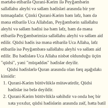
mərtəbə etibarilə Qurani-Kərim ilə Peyğəm­bərin
salləllahu aleyhi və səlləm hədisləri arasında bir yer
tutmaqdadır. Çünki Qurani-Kərim həm ləfz, həm də
məna etibarilə Uca Allahdan, Peyğəmbərin salləllahu
aleyhi və səlləm hədisi isə həm ləfz, həm də məna
etibarilə Peyğəm­bərimizə salləllahu aleyhi və səlləm aid
edilir. Qüdsi hədis isə məna etibarilə Uca Allaha, ləfz
etibarilə isə Peyğəmbərə salləllahu aleyhi və səlləm aid
edilir. Bu hədislərə Uca Allaha nisbət oldunduğu üçün
"qüdsi", yəni "müqəddəs" hədislər deyilir.
Qüdsi hədislərlə Quran arasında olan fərq aşağıdakı
kimi­dir:
Qurani-Kərim bütövlüklə mütəvatirdir, Qüdsi
hədislər isə belə deyildir.
Qurani-Kərim bütövlüklə səhihdir və onda heç bir
xəta yoxdur, qüdsi hədislərin arasında zəif, hətta batil