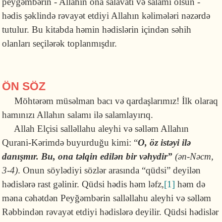
peyğəmbərin - Allahın ona salavatı və salamı olsun -
hədis şəklində rəvayət etdiyi Allahın kəlimələri nəzərdə
tutulur. Bu kitabda həmin hədislərin içindən səhih
olanları seçilərək toplanmışdır.
ÖN SÖZ
Möhtərəm müsəlman bacı və qardaşlarımız! İlk olaraq
hamı­nızı Allahın salamı ilə salamlayırıq.
Allah Elçisi salləllahu aleyhi və səlləm Allahın
Qurani-Kərimdə buyurduğu kimi: “
O, öz istəyi ilə
danışmır. Bu, ona təlqin edilən bir vəhydir”
(ən-Nəcm,
3-4)
. Onun söylədiyi sözlər arasında “qüdsi” deyilən
hədislərə rast gəlinir. Qüdsi hədis həm ləfz,
[1]
həm də
məna cəhətdən Peyğəm­bərin salləllahu aleyhi və səlləm
Rəbbindən rəvayət etdiyi hədislərə deyilir. Qüdsi hədislər