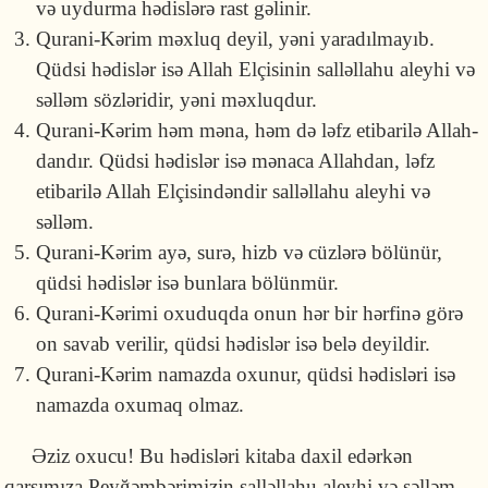
və uydurma hədis­lərə rast gəlinir.
Qurani-Kərim məxluq deyil, yəni yaradılmayıb.
Qüdsi hədis­lər isə Allah Elçisinin salləllahu aleyhi və
səlləm sözləridir, yəni məxluqdur.
Qurani-Kərim həm məna, həm də ləfz etibarilə Allah­
dandır. Qüdsi hədislər isə mənaca Allahdan, ləfz
etibarilə Allah Elçisindəndir salləllahu aleyhi və
səlləm.
Qurani-Kərim ayə, surə, hizb və cüzlərə bölünür,
qüdsi hədislər isə bunlara bölünmür.
Qurani-Kərimi oxuduqda onun hər bir hərfinə görə
on savab verilir, qüdsi hədislər isə belə deyildir.
Qurani-Kərim namazda oxunur, qüdsi hədisləri isə
na­mazda oxumaq olmaz.
Əziz oxucu! Bu hədisləri kitaba daxil edərkən
qarşımıza Peyğəmbəri­mizin salləllahu aleyhi və səlləm