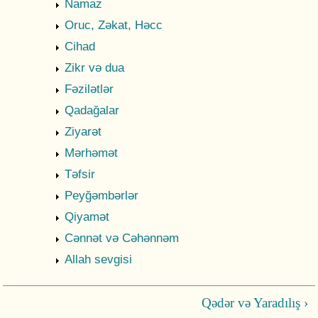
Namaz
Oruc, Zəkat, Həcc
Cihad
Zikr və dua
Fəzilətlər
Qadağalar
Ziyarət
Mərhəmət
Təfsir
Peyğəmbərlər
Qiyamət
Cənnət və Cəhənnəm
Allah sevgisi
Qədər və Yaradılış ›