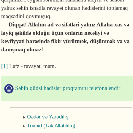
yalnız səhih isnadla rəvayət olunan hədis­lərini toplamaq
məqsədini qoymuşuq.
Diqqət! Allahın ad və sifətləri yalnız Allaha xas və
layiq şəkildə olduğu üçün onların necəliyi və
keyfiyyəti barəsində fikir yürütmək, düşünmək və ya
danışmaq olmaz!
[1]
Ləfz - rəvayət, mətn.
Səhih qüdsi hədislər proqramını telefona endir
Qədər və Yaradılış
Tövhid (Tək Allahlılıq)