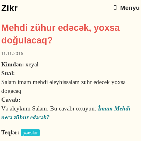
Zikr
Menyu
Mehdi zühur edəcək, yoxsa
doğulacaq?
11.11.2016
Kimdən:
xeyal
Sual:
Salam imam mehdi əleyhissalam zuhr edecek yoxsa
dogacaq
Cavab:
Və aleykum Salam. Bu cavabı oxuyun:
İmam Mehdi
necə zühur edəcək?
Teqlər:
şəxslər