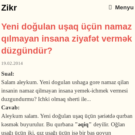
Zikr
Menyu
Yeni doğulan uşaq üçün namaz
qılmayan insana ziyafət vermək
düzgündür?
19.02.2014
Sual:
Salam aleykum. Yeni dogulan ushaga gore namaz qilan
insanin namaz qilmayan insana yemek-ichmek vermesi
duzgundurmu? Ichki olmaq sherti ile...
Cavab:
Aleykum salam. Yeni doğulan uşaq üçün şəriətdə qurban
kəsmək buyurulur. Bu qurbana
"əqiq"
deyilir. Oğlan
uşağı üçün iki, qız uşağı üçün isə bir baş qoyun