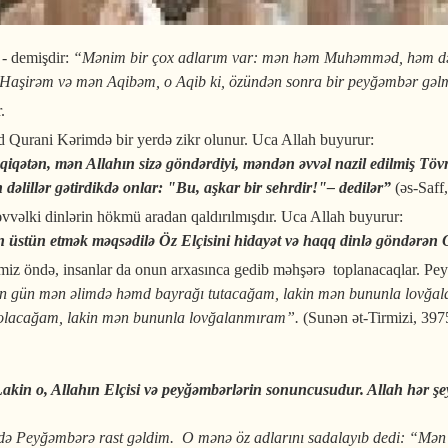
 - demişdir:
“Mənim bir çox adlarım var: mən həm Muhəmməd, həm də 
 Haşirəm və mən Aqibəm, o Aqib ki, özündən sonra bir peyğəmbər gəl
.
Qurani Kərimdə bir yerdə zikr olunur. Uca Allah buyurur:
iqətən, mən Allahın sizə göndərdiyi, məndən əvvəl nazil edilmiş Tövr
n dəlillər gətirdikdə onlar: "Bu, aşkar bir sehrdir!"– dedilər”
(əs-Saff,
vvəlki dinlərin hökmü aradan qaldırılmışdır. Uca Allah buyurur:
ən üstün etmək məqsədilə Öz Elçisini hidayət və haqq dinlə göndərə
iz öndə, insanlar da onun arxasınca gedib məhşərə toplanacaqlar. Pe
in gün mən əlimdə həmd bayrağı tutacağam, lakin mən bununla lovğa
ən olacağam, lakin mən bununla lovğalanmıram”.
(Sunən ət-Tirmizi, 397
Lakin o, Allahın Elçisi və peyğəmbərlərin sonuncusudur.
Allah hər şe
ində Peyğəmbərə rast gəldim. O mənə öz adlarını sadalayıb dedi: