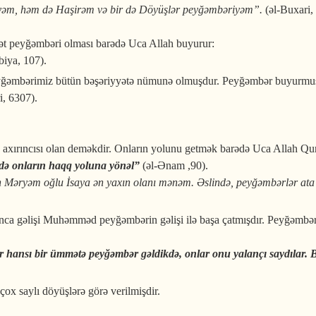
əm, həm də Haşirəm və bir də Döyüşlər peyğəmbəriyəm”.
(əl-Buxari,
t peyğəmbəri olması barədə Uca Allah buyurur:
biya, 107).
yğəmbərimiz bütün bəşəriyyətə nümunə olmuşdur. Peyğəmbər buyurmu
i, 6307).
.
 axırıncısı olan deməkdir. Onların yolunu getmək barədə Uca Allah Q
n də onların haqq yoluna yönəl”
(əl-Ənam ,90).
Məryəm oğlu İsaya ən yaxın olanı mənəm. Əslində, peyğəmbərlər ata bir,
ınca gəlişi Muhəmməd peyğəmbərin gəlişi ilə başa çatmışdır. Peyğəmbər
ər hansı bir ümmətə peyğəmbər gəldikdə, onlar onu yalançı saydılar. B
ox saylı döyüşlərə görə verilmişdir.