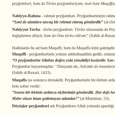
peyğəmbəri, həm də Tövbə peyğəmbəriyəm, mən həm Muqəffəy
Nəbiyyu-Rahmə
- rəhmət peyğəmbəri. Peyğəmbərimizin rəhmə
“Səni də aləmlərə ancaq bir rəhmət olaraq göndərdik”
(əl-Ən
Nəbiyyut-Tovbə
- tövbə peyğəmbəri. Tövbə xüsusunda da Pe
bağışlanma diləyir, həm də Ona tövbə edirəm”
(Səhih əl-Buxar
Hədislərdə bu ad həm Muqəffi, həm də Muqəffə kimi gəlmişdir
Muqəffi
- peyğəmbərlərin yolunu addımbaaddım gedib, onların
“O
peyğəmbərlər
Allahın doğru yola yönəltdiyi kəslərdir. Sə
Peyğəmbər buyurmuşdur:
“Dünyada da, Axirətdə də insanların 
(Səhih əl-Buxari, 1433).
Muqəffə
isə sonuncu deməkdir. Peyğəmbərlərin bir-birinin ard
belə xəbər verilir:
“Sonra bir-birinin ardınca elçilərimizi göndərdik. Hər dəfə h
Məhv olsun iman gətirməyən adamlar!”
(əl-Muminun, 53).
Döyüşlər peyğəmbəri
adı Peyğəmbərə Allah yolunda apardığı ç