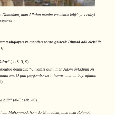
Əhmədəm, mən Allahın mənim vasitəmlə küfrü yox etdiyi
məyəcək.”
atı təsdiqləyən və məndən sonra gələcək Əhməd adlı elçisi ilə
 6).
n Odur”
(əs-Saff, 9).
yğəmbər demişdir:
“Qiyamət günü mən Adəm övladının ən
lanmıram. O gün peyğəmbərlərin hamısı mənim bayrağımın
5).
yi bilir”
(əl-Əhzab, 40).
 “Mən həm Muhəmməd, həm də Əhmədəm, mən həm Rəhmət