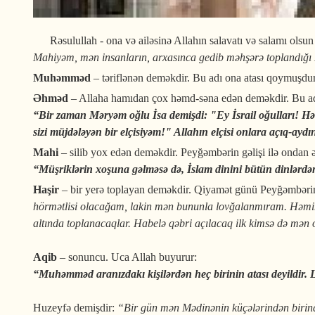
Rəsulullah - ona və ailəsinə Allahın salavatı və salamı olsun
Mahiyəm, mən insanların, arxasınca gedib məhşərə toplandığı
Muhəmməd
– təriflənən deməkdir. Bu adı ona atası qoymuşdur
Əhməd
– Allaha hamıdan çox həmd-səna edən deməkdir. Bu ad 
“
Bir zaman Məryəm oğlu İsa demişdi: "Ey İsrail oğulları! Həq
sizi müjdələyən bir elçisiyəm!" Allahın elçisi onlara açıq-aydı
Mahi
– silib yox edən deməkdir. Peyğəmbərin gəlişi ilə ondan ə
“Müşriklərin xoşuna gəlməsə də,
İslam
dinini bütün dinlərd
Haşir
– bir yerə toplayan deməkdir. Qiyamət günü Peyğəmbərim
hörmətlisi olacağam, lakin mən bununla lovğalanmıram. Həm
altında toplanacaqlar. Habelə qəbri açılacaq ilk kimsə də m
Aqib
– sonuncu. Uca Allah buyurur:
“Muhəmməd aranızdakı kişilərdən heç birinin atası deyildir. 
Huzeyfə demişdir:
“Bir gün mən Mədinənin küçələrindən bir