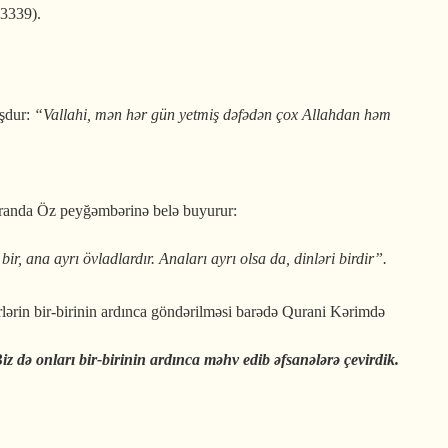
 3339).
şdur:
“Vallahi, mən hər gün yetmiş dəfədən çox Allahdan həm
uranda Öz peyğəmbərinə belə buyurur:
 ana ayrı övladlardır. Anaları ayrı olsa da, dinləri birdir”.
lərin bir-birinin ardınca göndərilməsi barədə Qurani Kərimdə
iz də onları bir-birinin ardınca
məhv edib
əfsanələrə çevirdik.