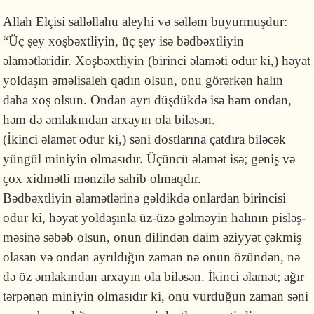
Allah Elçisi salləllahu aleyhi və səlləm buyurmuş­dur:
“Üç şey xoşbəxtliyin, üç şey isə bədbəxtliyin
əlamətləridir. Xoşbəxt­liyin (birinci əlaməti odur ki,) həyat
yoldaşın əməli­saleh qadın olsun, onu görərkən halın
daha xoş olsun. Ondan ayrı düşdük­də isə həm ondan,
həm də əmlakından arxayın ola biləsən.
(İkinci əlamət odur ki,) səni dostlarına çatdıra biləcək
yüngül miniyin olmasıdır. Üçüncü əlamət isə; geniş və
çox xidmətli mənzilə sahib olmaqdır.
Bədbəxtliyin əlamətlərinə gəldikdə onlar­dan birincisi
odur ki, həyat yoldaşınla üz-üzə gəlməyin halı­nın pisləş­
mə­sinə səbəb olsun, onun dilindən daim əziyyət çəkmiş
olasan və ondan ayrıldığın zaman nə onun özündən, nə
də öz əmla­kından arxayın ola biləsən. İkinci əlamət; ağır
tərpənən miniyin olmasıdır ki, onu vurdu­ğun zaman səni