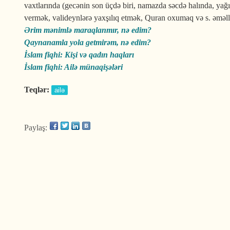
vaxtlarında (gecənin son üçdə biri, namazda səcdə halında, ya
vermək, valideynlərə yaxşılıq etmək, Quran oxumaq və s. əməl
Ərim mənimlə maraqlanmır, nə edim?
Qaynanamla yola getmirəm, nə edim?
İslam fiqhi: Kişi və qadın haqları
İslam fiqhi: Ailə münaqişələri
Teqlər:
ailə
Paylaş: