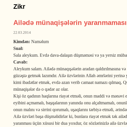
Zikr
Ailədə münaqişələrin yaranmaması
22.03.2014
Kimdən:
Naməlum
Sual:
Sala aleykum. Evdə dava-dalaşın düşməməsi və ya yersiz müba
Cavab:
Aleykum salam. Ailədə münaqışələrin aradan qaldırılmasına və xo
güzəştə getmək lazımdır. Ailə üzvlərinin Allah əmrlərini yerin
kimi ibadətlər etmək, evdə azan verib camaat namazı qılmaq, Qur
münaqişələr də o qədər az olar.
Kişi öz qadının haqlarına riayət etməli, onun maddi və mənəvi e
eyibini açmamalı, başqalarının yanında onu alçaltmamalı, onunla
onun malını və sirrini qorumalı, uşaqlarını tərbiyə etməli, ərin
Ailə üzvləri başa düşməlidirlər ki, bunlara riayət etmək tək a
yaranması üçün xüsusi bir dua yoxdur, öz sözlərinizlə ailə üzvl