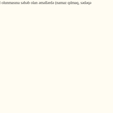
ul olunmasına səbəb olan əməllərdə (namaz qılmaq, sədəqə