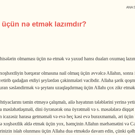
ANA 
 üçün nə etmək lazımdır?
hisələrin olmaması üçün nə etmək və yaxud hansı duaları oxumaq lazı
şbəxtliyin bərqərar olmasına nail olmaq üçün əvvəlcə Allahın, sonra isə
ə yetirib qadağan etdiyi şeylərdən çəkinmələri vacibdir. Allaha şərik q
an səsləndirmək və şeytanı uzaqlaşdırmaq üçün Allahı çox zikr etmək la
htiyaclarını təmin etməyə çalışmalı, ailə həyatının tələblərini yerinə 
 məsləhətləşməli, dini öyrənərək ona öyrətməli və s. məsələlərə diqqət 
dən icazəsiz harasa getməməli və evə heç kəsi evə buraxmamalı, əri üçün 
ilədə xoşbəxtlik əldə etmək üçün yox, həmçinin Allahın mərhəmətini və 
ərinizin islah olunması üçün Allaha dua etməkdə davam edin, çünki qəlb