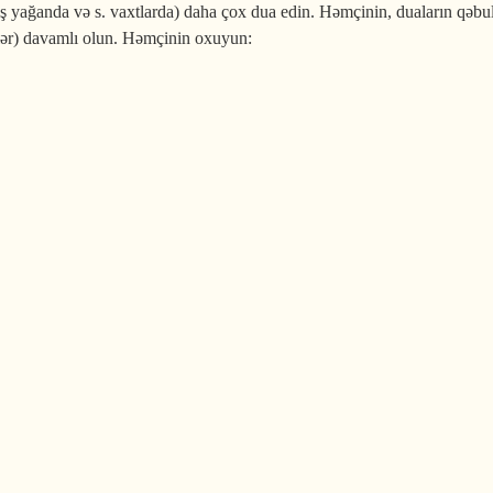
ğış yağanda və s. vaxtlarda) daha çox dua edin. Həmçinin, duaların qəb
lər) davamlı olun. Həmçinin oxuyun: