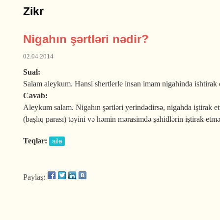
Zikr
Nigahın şərtləri nədir?
02.04.2014
Sual:
Salam aleykum. Hansi shertlerle insan imam nigahinda ishtirak 
Cavab:
Aleykum salam. Nigahın şərtləri yerindədirsə, nigahda iştirak etm
(başlıq parası) təyini və həmin mərasimdə şahidlərin iştirak etmə
Teqlər:
ailə
Paylaş: