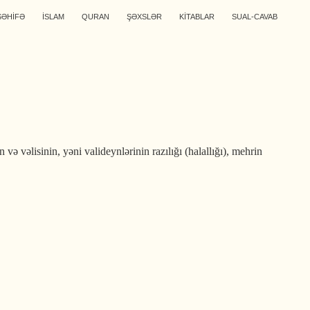
SƏHİFƏ
İSLAM
QURAN
ŞƏXSLƏR
KİTABLAR
SUAL-CAVAB
və vəlisinin, yəni valideynlərinin razılığı (halallığı), mehrin