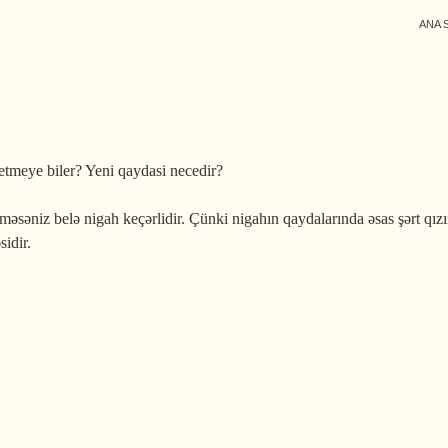
ANA 
etmeye biler? Yeni qaydasi necedir?
əsəniz belə nigah keçərlidir. Çünki nigahın qaydalarında əsas şərt qızın 
sidir.