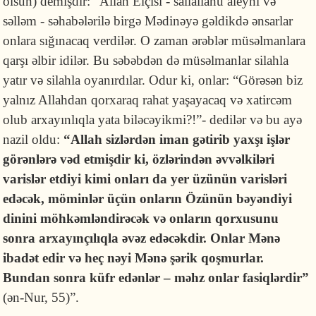
olsun) demişdir: “Allah Elçisi - sallallahu aleyhi və
səlləm - səhabələrilə birgə Mədinəyə gəldikdə ənsarlar
onlara sığınacaq verdilər. O zaman ərəblər müsəlman­lara
qarşı əlbir idilər. Bu səbəbdən də müsəlmanlar silahla
yatır və silah­la oyanırdılar. Odur ki, onlar: “Görəsən biz
yalnız Allahdan qorxaraq rahat yaşayacaq və xatircəm
olub ar­xayınlıqla yata biləcəyikmi?!”- dedilər və bu ayə
nazil oldu:
“Allah sizlərdən iman gətirib yaxşı işlər
görənlərə vəd etmişdir ki, özlərindən əvvəlkiləri
varislər etdiyi kimi onları da yer üzünün varisləri
edəcək, möminlər üçün onların Özünün bəyəndiyi
dinini möhkəmləndirəcək və onların qorxusunu
sonra arxayınçılıqla əvəz edəcəkdir. Onlar Mənə
ibadət edir və heç nəyi Mənə şərik qoşmurlar.
Bundan sonra küfr edənlər – məhz onlar fasiqlərdir
”
(ən-Nur, 55)”.