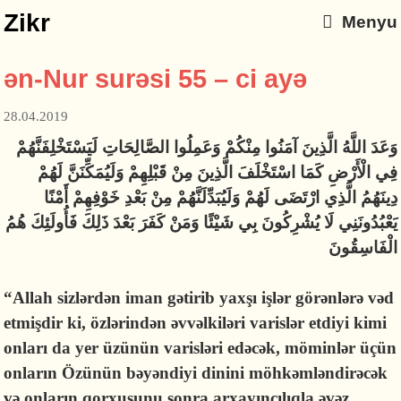
Zikr
Menyu
ən-Nur surəsi 55 – ci ayə
28.04.2019
وَعَدَ اللَّهُ الَّذِينَ آمَنُوا مِنْكُمْ وَعَمِلُوا الصَّالِحَاتِ لَيَسْتَخْلِفَنَّهُمْ
فِي الْأَرْضِ كَمَا اسْتَخْلَفَ الَّذِينَ مِنْ قَبْلِهِمْ وَلَيُمَكِّنَنَّ لَهُمْ
دِينَهُمُ الَّذِي ارْتَضَى لَهُمْ وَلَيُبَدِّلَنَّهُمْ مِنْ بَعْدِ خَوْفِهِمْ أَمْنًا
يَعْبُدُونَنِي لَا يُشْرِكُونَ بِي شَيْئًا وَمَنْ كَفَرَ بَعْدَ ذَلِكَ فَأُولَئِكَ هُمُ
الْفَاسِقُونَ
“Allah sizlərdən iman gətirib yaxşı işlər görənlərə vəd
etmişdir ki, özlərindən əvvəlkiləri varislər etdiyi kimi
onları da yer üzünün varisləri edəcək, möminlər üçün
onların Özünün bəyəndiyi dinini möhkəmləndirəcək
və onların qorxusunu sonra arxayınçılıqla əvəz