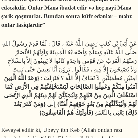
edəcəkdir. Onlar Mənə ibadət edir və heç nəyi Mənə
şərik qoşmurlar.
Bundan sonra küfr edənlər – məhz
onlar fasiqlərdir
”
عَنْ أُبَيِّ بْنِ كَعْبٍ رَضِيَ اللَّهُ عَنْهُ ، قَالَ : لَمَّا قَدِمَ رَسُولُ اللهِ
صَلَّى اللَّهُ عَلَيْهِ وَسَلَّمَ وَأَصْحَابُهُ الْمَدِينَةَ وَآوَتْهُمُ الأَنْصَارُ
رَمَتْهُمُ الْعَرَبُ عَنْ قَوْسٍ وَاحِدَةٍ كَانُوا لاَ يَبِيتُونَ إِلاَّ بِالسِّلاَحِ
وَلاَ يُصْبِحُونَ إِلاَّ فِيهِ ، فَقَالُوا : تَرَوْنَ أَنَّا نَعِيشُ حَتَّى نَبِيتَ
آمِنَيْنِ مُطْمَئِنَّيْنِ لاَ نَخَافُ إِلاَّ اللَّهَ ؟ فَنَزَلَتْ :
{وَعَدَ اللَّهُ الَّذِينَ
آمَنُوا مِنْكُمْ وَعَمِلُوا الصَّالِحَاتِ لَيَسْتَخْلِفَنَّهُمْ فِي الأَرْضِ كَمَا
اسْتَخْلَفَ الَّذِينَ مِنْ قَبْلِهِمْ وَلَيُمَكِنَّنَ لَهُمْ دِينَهُمُ الَّذِي ارْتَضَى
لَهُمْ وَلَيُبَدِّلَنَّهُمْ مِنْ بَعْدِ خَوْفِهِمْ أَمْنًا}
إِلَى
{وَمَنْ كَفَرَ بَعْدَ
ذَلِكَ}
يَعْنِي بِالنِّعْمَةِ
{فَأُولَئِكَ هُمُ الْفَاسِقُونَ}
Rəvayət edilir ki, Ubeyy ibn Kəb (Allah ondan razı