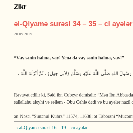
Zikr
əl-Qiyamə surəsi 34 – 35 – ci ayələr
20.05.2019
“Vay sənin halına, vay! Yenə də vay sənin halına, vay!”
، هُ رَسُولُ اللهِ صَلَّى اللَّهُ عَلَيْهِ وَسَلَّمَ {لأبي جهل} ، ثُمَّ أَنْزَلَهُ اللَّهُ
Rəvayət edilir ki, Səid ibn Cubeyr demişdir: “Mən İbn Abbasda
sallallahu aleyhi və səlləm - Əbu Cəhlə dedi və bu ayələr nazil 
ən-Nəsəi “Sunənul-Kubra” 11574, 11638; ət-Tabərani “Mucəmul-
‹ əl-Qiyamə surəsi 16 – 19 – cu ayələr