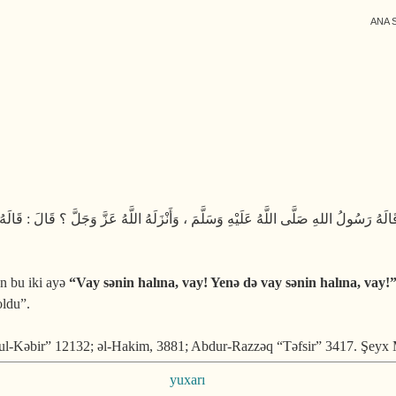
ANA 
الَهُ رَسُولُ اللهِ صَلَّى اللَّهُ عَلَيْهِ وَسَلَّمَ ، وَأَنْزَلَهُ اللَّهُ عَزَّ وَجَلَّ ؟ قَالَ : قَالَ
n bu iki ayə
“Vay sənin halına, vay! Yenə də vay sənin halına, vay!
oldu”.
Kəbir” 12132; əl-Hakim, 3881; Abdur-Razzəq “Təfsir” 3417. Şeyx Muqb
yuxarı