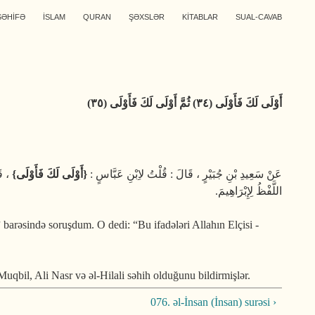
SƏHİFƏ
İSLAM
QURAN
ŞƏXSLƏR
KİTABLAR
SUAL-CAVAB
أَوْلَى لَكَ فَأَوْلَى (٣٤) ثُمَّ أَوْلَى لَكَ فَأَوْلَى (٣٥)
عَنْ سَعِيدِ بْنِ جُبَيْرٍ ، قَالَ : قُلْتُ لاِبْنِ عَبَّاسٍ :
{أَوْلَى لَكَ فَأَوْلَى}
قَ ،
اللَّفْظُ لِإِبْرَاهِيمَ.
”
barə­sində soruş­dum. O dedi: “Bu ifadələri Allahın Elçisi -
il, Ali Nasr və əl-Hilali səhih olduğunu bildirmişlər.
076. əl-İnsan (İnsan) surəsi ›