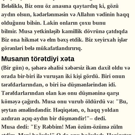
Beləliklə, Biz onu öz anasına qaytardıq ki, gözü
aydın olsun, kədərlənməsin və Allahın vədinin haqq
olduğunu bilsin. Lakin onların çoxu bunu
bilmir. Musa yetkinləşib kamillik dövrünə çatdıqda
Biz ona hikmət və elm bəxş etdik. Biz xeyirxah işlər
görənləri belə mükafatlandırırıq.
Musanın törətdiyi xəta
(Bir gün) o, şəhərə əhalisi xəbərsiz ikən daxil oldu və
orada bir-biri ilə vuruşan iki kişi gördü. Biri onun
tərəfdarlarından, o biri isə düşmənlərindən idi.
Tərəfdarlarından olan kəs onu düşməninə qarşı
köməyə çağırdı. Musa onu vurub öldürdü və: "Bu,
şeytan əməlindəndir. Həqiqətən, o, haqq yoldan
azdıran açıq-aydın bir düşməndir!"– dedi.
Musa dedi: "Ey Rəbbim! Mən özüm-özümə zülm