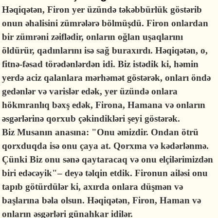
Həqiqətən, Firon yer üzündə təkəbbürlük göstərib
onun əhalisini zümrələrə bölmüşdü. Firon onlardan
bir zümrəni zəiflədir, onların oğlan uşaqlarını
öldürür, qadınlarını isə sağ buraxırdı. Həqiqətən, o,
fitnə-fəsad törədənlərdən idi. Biz istədik ki, həmin
yerdə aciz qalanlara mərhəmət göstərək, onları öndə
gedənlər və varislər edək, yer üzündə onlara
hökmranlıq bəxş edək, Firona, Hamana və onların
əsgərlərinə qorxub çəkindikləri şeyi göstərək.
Biz Musanın anasına: "Onu əmizdir. Ondan ötrü
qorxduqda isə onu çaya at. Qorxma və kədərlənmə.
Çünki Biz onu sənə qaytaracaq və onu elçilərimizdən
biri edəcəyik"– deyə təlqin etdik. Fironun ailəsi onu
tapıb götürdülər ki, axırda onlara düşmən və
başlarına bəla olsun. Həqiqətən, Firon, Haman və
onların əsgərləri günahkar idilər.