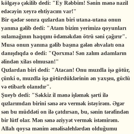
kölgəyə çəkilib dedi: "Ey Rəbbim! Sənin mənə nazil
edəcəyin xeyrə ehtiyacım var!"
Bir qədər sonra qızlardan biri utana-utana onun
yanına gəlib dedi: "Atam bizim yerimizə qoyunları
sulamağının haqqını ödəməkdən ötrü səni çağırır".
Musa onun yanına gəlib başına gələn əhvalatı ona
danışdıqda o dedi: "Qorxma! Sən zalım adamların
əlindən xilas olmusan!"
Qızlardan biri dedi: "Atacan! Onu muzdla işə götür,
çünki o, muzdla işə götürdüklərinin ən yaxşısı, güclü
və etibarlı olanıdır".
Şueyb dedi: "Səkkiz il mənə işləmək şərti ilə
qızlarımdan birini sənə ərə vermək istəyirəm. Əgər
sən bu müddəti on ilə çatdırsan, bu, sənin tərəfindən
bir lütf olar. Mən sənə əziyyət vermək istəmirəm.
Allah qoysa mənim əməlisalehlərdən olduğumu