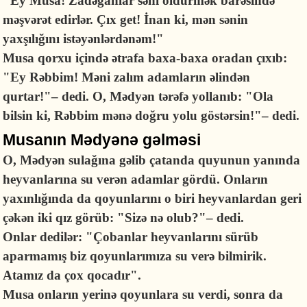
"Ey Musa! Zadəganlar səni öldürmək barəsində
məşvərət edirlər. Çıx get! İnan ki, mən sənin
yaxşılığını istəyənlərdənəm!"
Musa qorxu içində ətrafa baxa-baxa oradan çıxıb:
"Ey Rəbbim! Məni zalım adamların əlindən
qurtar!"– dedi. O, Mədyən tərəfə yollanıb: "Ola
bilsin ki, Rəbbim mənə doğru yolu göstərsin!"– dedi.
Musanın Mədyənə gəlməsi
O, Mədyən sulağına gəlib çatanda quyunun yanında
heyvanlarına su verən adamlar gördü. Onların
yaxınlığında da qoyunlarını o biri heyvanlardan geri
çəkən iki qız görüb: "Sizə nə olub?"– dedi.
Onlar dedilər: "Çobanlar heyvanlarını sürüb
aparmamış biz qoyunlarımıza su verə bilmirik.
Atamız da çox qocadır".
Musa onların yerinə qoyunlara su verdi, sonra da