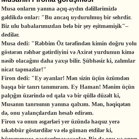
Musa onların yanına açıq-aydın dəlillərimizlə
gəldikdə onlar: "Bu ancaq uydurulmuş bir sehrdir.
Biz ulu babalarımızdan belə bir şey eşitməmişik"–
dedilər.
Musa dedi: "Rəbbim Öz tərəfindən kimin doğru yolu
göstərən rəhbər gətirdiyini və Axirət yurdunun kimə
nəsib olacağını daha yaxşı bilir. Şübhəsiz ki, zalımlar
nicat tapmazlar!"
Firon dedi: "Ey əyanlar! Mən sizin üçün özümdən
başqa bir tanrı tanımıram. Ey Haman! Mənim üçün
palçığın üzərində od qala və bir qüllə düzəlt ki,
Musanın tanrısının yanına qalxım. Mən, həqiqətən
də, onu yalançılardan hesab edirəm.
Firon və onun əsgərləri yer üzündə haqsız yerə
təkəbbür göstərdilər və elə güman etdilər ki,
hüzurumuza qaytarılmayacaqlar. Biz də onu və onun