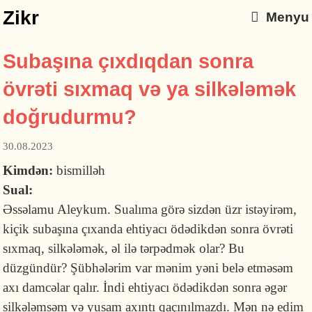
Zikr
Menyu
Subaşına çıxdıqdan sonra
övrəti sıxmaq və ya silkələmək
doğrudurmu?
30.08.2023
Kimdən:
bismilləh
Sual:
Əssəlamu Aleykum. Sualıma görə sizdən üzr istəyirəm,
kiçik subaşına çıxanda ehtiyacı ödədikdən sonra övrəti
sıxmaq, silkələmək, əl ilə tərpədmək olar? Bu
düzgündür? Şübhələrim var mənim yəni belə etməsəm
axı damcəlar qalır. İndi ehtiyacı ödədikdən sonra əgər
silkələmsəm və yusam axıntı qaçınılmazdı. Mən nə edim