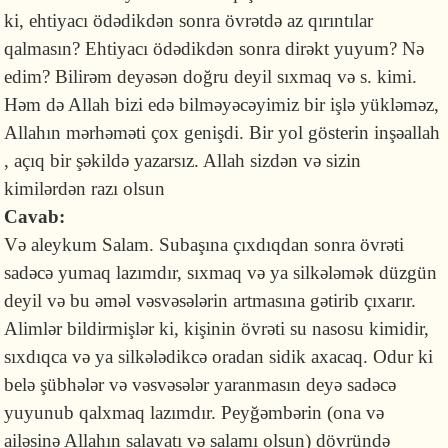
ki, ehtiyacı ödədikdən sonra övrətdə az qırıntılar
qalmasın? Ehtiyacı ödədikdən sonra dirəkt yuyum? Nə
edim? Bilirəm deyəsən doğru deyil sıxmaq və s. kimi.
Həm də Allah bizi edə bilməyəcəyimiz bir işlə yükləməz,
Allahın mərhəməti çox genişdi. Bir yol gösterin inşəallah
, açıq bir şəkildə yazarsız. Allah sizdən və sizin
kimilərdən razı olsun
Cavab:
Və aleykum Salam. Subaşına çıxdıqdan sonra övrəti
sadəcə yumaq lazımdır, sıxmaq və ya silkələmək düzgün
deyil və bu əməl vəsvəsələrin artmasına gətirib çıxarır.
Alimlər bildirmişlər ki, kişinin övrəti su nasosu kimidir,
sıxdıqca və ya silkələdikcə oradan sidik axacaq. Odur ki
belə şübhələr və vəsvəsələr yaranmasın deyə sadəcə
yuyunub qalxmaq lazımdır. Peyğəmbərin (ona və
ailəsinə Allahın salavatı və salamı olsun) dövründə