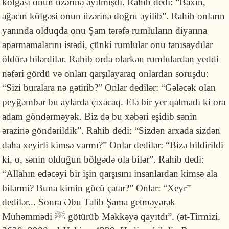
kölgəsi onun üzərinə əyilmişdi. Rahib dedi: “Baxın,
ağacın kölgəsi onun üzərinə doğru əyilib”. Rahib onların
yanında olduqda onu Şam tərəfə rumluların diyarına
aparmamalarını istədi, çünki rumlular onu tanısaydılar
öldürə bilərdilər. Rahib orda olarkən rumlulardan yeddi
nəfəri gördü və onları qarşılayaraq onlardan soruşdu:
“Sizi buralara nə gətirib?” Onlar dedilər: “Gələcək olan
peyğəmbər bu aylarda çıxacaq. Elə bir yer qalmadı ki ora
adam göndərməyək. Biz də bu xəbəri eşidib sənin
ərazinə göndərildik”. Rahib dedi: “Sizdən arxada sizdən
daha xeyirli kimsə varmı?” Onlar dedilər: “Bizə bildirildi
ki, o, sənin olduğun bölgədə ola bilər”. Rahib dedi:
“Allahın edəcəyi bir işin qarşısını insanlardan kimsə ala
bilərmi? Buna kimin gücü çatar?” Onlar: “Xeyr”
dedilər... Sonra Əbu Talib Şama getməyərək
Muhəmmədi ﷺ götürüb Məkkəyə qayıtdı”. (ət-Tirmizi,