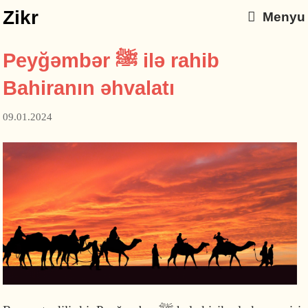
Zikr
Menyu
Peyğəmbər ﷺ ilə rahib
Bahiranın əhvalatı
09.01.2024