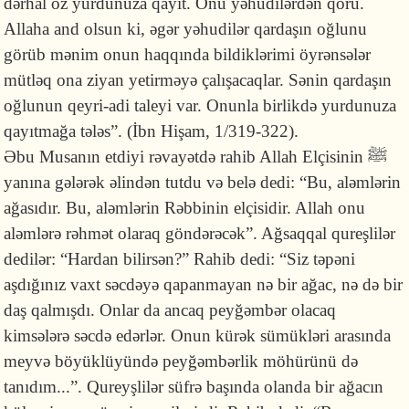
dərhal öz yurdunuza qayıt. Onu yəhudilərdən qoru.
Allaha and olsun ki, əgər yəhudilər qardaşın oğlunu
görüb mənim onun haqqında bildiklərimi öyrənsələr
mütləq ona ziyan yetirməyə çalışacaqlar. Sənin qardaşın
oğlunun qeyri-adi taleyi var. Onunla birlikdə yurdunuza
qayıtmağa tələs”. (İbn Hişam, 1/319-322).
Əbu Musanın etdiyi rəvayətdə rahib Allah Elçisinin ﷺ
yanına gələrək əlindən tutdu və belə dedi: “Bu, aləmlərin
ağasıdır. Bu, aləmlərin Rəbbinin elçisidir. Allah onu
aləmlərə rəhmət olaraq göndərəcək”. Ağsaqqal qureşlilər
dedilər: “Hardan bilirsən?” Rahib dedi: “Siz təpəni
aşdığınız vaxt səcdəyə qapanmayan nə bir ağac, nə də bir
daş qalmışdı. Onlar da ancaq peyğəmbər olacaq
kimsələrə səcdə edərlər. Onun kürək sümükləri arasında
meyvə böyüklüyündə peyğəmbərlik möhürünü də
tanıdım...”. Qureyşlilər süfrə başında olanda bir ağacın