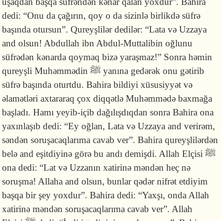
uşaqdan başqa süfrəndən kənar qalan yoxdur”. Bahira
dedi: “Onu da çağırın, qoy o da sizinlə birlikdə süfrə
başında otursun”. Qureyşlilər dedilər: “Lata və Uzzaya
and olsun! Abdullah ibn Abdul-Muttalibin oğlunu
süfrədən kənarda qoymaq bizə yaraşmaz!” Sonra həmin
qureyşli Muhəmmədin ﷺ yanına gedərək onu gətirib
süfrə başında oturtdu. Bahira bildiyi xüsusiyyət və
əlamətləri axtararaq çox diqqətlə Muhəmmədə baxmağa
başladı. Hamı yeyib-içib dağılışdıqdan sonra Bahira ona
yaxınlaşıb dedi: “Ey oğlan, Lata və Uzzaya and verirəm,
səndən soruşacaqlarıma cavab ver”. Bahira qureyşlilərdən
belə and eşitdiyinə görə bu andı demişdi. Allah Elçisi ﷺ
ona dedi: “Lat və Uzzanın xatirinə məndən heç nə
soruşma! Allaha and olsun, bunlar qədər nifrət etdiyim
başqa bir şey yoxdur”. Bahira dedi: “Yaxşı, onda Allah
xatirinə məndən soruşacaqlarıma cavab ver”. Allah