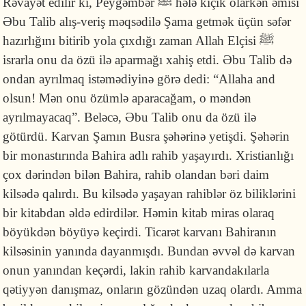
Rəvayət edilir ki, Peyğəmbər ﷺ hələ kiçik olarkən əmisi
Əbu Talib alış-veriş məqsədilə Şama getmək üçün səfər
hazırlığını bitirib yola çıxdığı zaman Allah Elçisi ﷺ
israrla onu da özü ilə aparmağı xahiş etdi. Əbu Talib də
ondan ayrılmaq istəmədiyinə görə dedi: “Allaha and
olsun! Mən onu özümlə aparacağam, o məndən
ayrılmayacaq”. Beləcə, Əbu Talib onu da özü ilə
götürdü. Karvan Şamın Busra şəhərinə yetişdi. Şəhərin
bir monastırında Bahira adlı rahib yaşayırdı. Xristianlığı
çox dərindən bilən Bahira, rahib olandan bəri daim
kilsədə qalırdı. Bu kilsədə yaşayan rahiblər öz biliklərini
bir kitabdan əldə edirdilər. Həmin kitab miras olaraq
böyükdən böyüyə keçirdi. Ticarət karvanı Bahiranın
kilsəsinin yanında dayanmışdı. Bundan əvvəl də karvan
onun yanından keçərdi, lakin rahib karvandakılarla
qətiyyən danışmaz, onların gözündən uzaq olardı. Amma