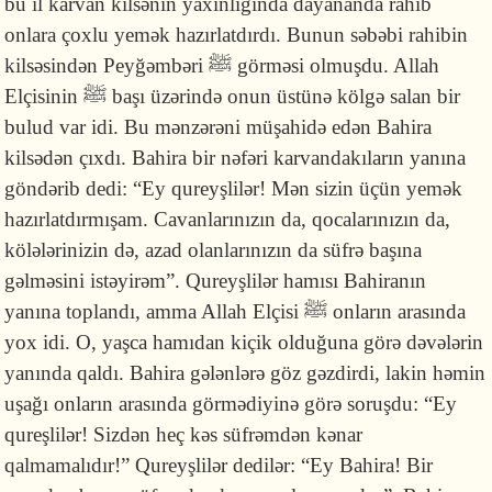
bu il karvan kilsənin yaxınlığında dayananda rahib
onlara çoxlu yemək hazırlatdırdı. Bunun səbəbi rahibin
kilsəsindən Peyğəmbəri ﷺ görməsi olmuşdu. Allah
Elçisinin ﷺ başı üzərində onun üstünə kölgə salan bir
bulud var idi. Bu mənzərəni müşahidə edən Bahira
kilsədən çıxdı. Bahira bir nəfəri karvandakıların yanına
göndərib dedi: “Ey qureyşlilər! Mən sizin üçün yemək
hazırlatdırmışam. Cavanlarınızın da, qocalarınızın da,
kölələrinizin də, azad olanlarınızın da süfrə başına
gəlməsini istəyirəm”. Qureyşlilər hamısı Bahiranın
yanına toplandı, amma Allah Elçisi ﷺ onların arasında
yox idi. O, yaşca hamıdan kiçik olduğuna görə dəvələrin
yanında qaldı. Bahira gələnlərə göz gəzdirdi, lakin həmin
uşağı onların arasında görmədiyinə görə soruşdu: “Ey
qureşlilər! Sizdən heç kəs süfrəmdən kənar
qalmamalıdır!” Qureyşlilər dedilər: “Ey Bahira! Bir