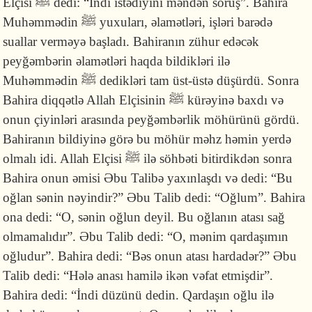
Elçisi ﷺ dedi: “İndi istədiyini məndən soruş”. Bahira
Muhəmmədin ﷺ yuxuları, əlamətləri, işləri barədə
suallar verməyə başladı. Bahiranın zühur edəcək
peyğəmbərin əlamətləri haqda bildikləri ilə
Muhəmmədin ﷺ dedikləri tam üst-üstə düşürdü. Sonra
Bahira diqqətlə Allah Elçisinin ﷺ kürəyinə baxdı və
onun çiyinləri arasında peyğəmbərlik möhürünü gördü.
Bahiranın bildiyinə görə bu möhür məhz həmin yerdə
olmalı idi. Allah Elçisi ﷺ ilə söhbəti bitirdikdən sonra
Bahira onun əmisi Əbu Talibə yaxınlaşdı və dedi: “Bu
oğlan sənin nəyindir?” Əbu Talib dedi: “Oğlum”. Bahira
ona dedi: “O, sənin oğlun deyil. Bu oğlanın atası sağ
olmamalıdır”. Əbu Talib dedi: “O, mənim qardaşımın
oğludur”. Bahira dedi: “Bəs onun atası hardadər?” Əbu
Talib dedi: “Hələ anası hamilə ikən vəfat etmişdir”.
Bahira dedi: “İndi düzünü dedin. Qardaşın oğlu ilə