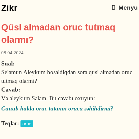
Zikr
Menyu
Qüsl almadan oruc tutmaq
olarmı?
08.04.2024
Sual:
Selamun Aleykum bosaldiqdan sora qusl almadan oruc
tutmaq olarmi?
Cavab:
Və aleykum Salam. Bu cavabı oxuyun:
Cunub halda oruc tutanın orucu səhihdirmi?
Teqlər:
oruc