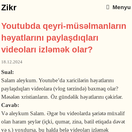
Zikr
Menyu
Youtubda qeyri-müsəlmanların
həyatlarını paylaşdıqları
videoları izləmək olar?
18.12.2024
Sual:
Salam aleykum. Youtube’da xaricilərin həyatlarını
paylaşdıqları videolara (vlog tərzində) baxmaq olar?
Məsələn xristianların. Öz gündəlik həyatlarını çəkirlər.
Cavab:
Və aleykum Salam. Əgər bu videolarda şəriətə müxalif
olan haram şeylər (içki, qumar, zina, batil etiqada dəvət
və s.) yoxdursa, bu halda belə videoları izləmək