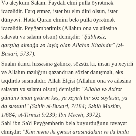
Və aleykum Salam. Faydalı elmi pulla öyrətmək
icazəlidir. Fərq etməz, istər bu elm dini olsun, istər
dünyəvi. Hətta Quran elmini belə pulla öyrətmək
icazəlidir. Peyğəmbərimiz (Allahın ona və ailəsinə
salavatı və salamı olsun) demişdir:
"Şübhəsiz,
qarşılıq almağa ən layiq olan Allahın Kitabıdır" (əl-
Buxari, 5737).
Sualın ikinci hissəsinə gəlincə, sözsüz ki, insan ya xeyirli
və Allahın razılığını qazandıran sözlər danışmalı, əks
təqdirdə susmalıdır. Allah Elçisi (Allahın ona və ailəsinə
salavatı və salamı olsun) demişdir:
"Allaha və Axirət
gününə iman gətirən kəs, ya xeyirli bir söz söyləsin, ya
da sussun!" (Səhih əl-Buxari, 7/184; Səhih Muslim,
1/684; ət-Tirmizi 9/239; İbn Məcəh, 3972).
Səhl ibn Sə'd Peyğəmbərin belə buyurduğunu rəvayət
etmişdir:
"Kim mənə iki çənə­si arasındakını və iki budu