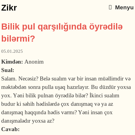
Zikr
Menyu
Bilik pul qarşılığında öyrədilə
bilərmi?
05.01.2025
Kimdən:
Anonim
Sual:
Salam. Necəsiz? Belə sualım var bir insan müəllimdir və
məktəbdən sonra pulla uşaq hazırlayır. Bu düzdür yoxsa
yox. Yəni bilik pulnan öyrədilə bilər? İkinci sualım
budur ki səhih hədislərdə çox danışmaq və ya az
danışmaq haqqında hədis varmı? Yəni insan çox
danışmalədır yoxsa az?
Cavab: