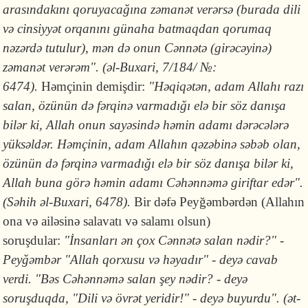
arasındakını qoruyacağına zəmanət verərsə (burada dili
və cinsiyyət orqanını günaha batmaqdan qorumaq
nəzərdə tutulur), mən də onun Cən­nətə (girəcəyinə)
zəmanət verərəm". (əl-Buxari, 7/184/ №:
6474).
Həmçinin demişdir:
"Həqiqətən, adam Allahı razı
salan, özünün də fərqinə varmadığı elə bir söz danışa
bilər ki, Allah onun sayəsində həmin adamı dərəcələrə
yüksəldər. Həmçinin, adam Allahın qəzəbinə səbəb olan,
özünün də fərqinə varmadığı elə bir söz danışa bilər ki,
Allah buna görə həmin adamı Cəhənnəmə giriftar edər".
(Səhih əl-Buxari, 6478).
Bir dəfə Peyğəmbərdən (Allahın
ona və ailəsinə salavatı və salamı olsun)
soruşdular:
"İnsanları ən çox Cənnətə salan nədir?" -
Peyğəmbər "Allah qorxusu və həyadır" - deyə cavab
verdi. "Bəs Cəhənnəmə salan şey nədir? - deyə
soruşduqda, "Dili və övrət yeridir!" - deyə buyurdu". (ət-