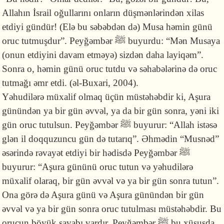
Allahın İsrail oğullarını onların düşmən­lə­rin­dən xilas
etdiyi gündür! (Elə bu səbəbdən də) Musa həmin günü
oruc tut­muş­dur”. Peyğəmbər ﷺ buyurdu: “Mən Musaya
(onun etdiyini davam etməyə) siz­dən daha layiqəm”.
Sonra o, həmin günü oruc tutdu və səhabələrinə də oruc
tutmağı əmr etdi. (əl-Buxari, 2004).
Yəhudilərə müxalif olmaq üçün müstəhəbdir ki, Aşura
günündən ya bir gün əvvəl, ya da bir gün sonra, yəni iki
gün oruc tutulsun. Peyğəmbər ﷺ buyurur: “Allah istəsə
glən il doqquzuncu gün də tutarıq”. Əhmədin “Musnəd”
əsərində rəvayət etdiyi bir hədisdə Peyğəmbər ﷺ
buyurur: “Aşura gününü oruc tutun və yəhudilərə
müxalif olaraq, bir gün əvvəl və ya bir gün sonra tutun”.
Ona görə də Aşura günü və Aşura günündən bir gün
əvvəl və ya bir gün sonra oruc tutulması müstəhəbdir. Bu
orucun böyük savabı vardır. Peyğəmbər ﷺ bu xüsusda