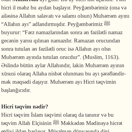
hicri il məhz bu aydan başlayır. Peyğəmbərimiz (ona və
ailəsinə Allahın salavatı və salamı olsun) Muhərrəm ayını
“Allahın ayı” adlandırmışdır. Peyğəmbərimiz ﷺ
buyurur: “Fərz namazlarından sonra ən fəzilətli namaz
gecənin yarısı qılınan namazdır. Ramazan orucundan
sonra tutulan ən fəzilətli oruc isə Allahın ayı olsn
Muhərrəm ayında tutulan orucdur”. (Muslim, 1163).
Əslində bütün aylar Allahındır, lakin Muhərrəm ayının
xüsusi olaraq Allaha nisbət olunması bu ayı şərəfləndir­
mək məqsədi daşıyır. Muhərrəm ayı Hicri təqvimin
başlanğıcıdır.
Hicri təqvim nədir?
Hicri təqvim İslam təqvimi olaraq da tanınır və bu
təqvim Allah Elçisinin ﷺ Məkkədən Mədinəyə hicrət
etdiyi ildən başlayır. Müsəlman dünyasında dini