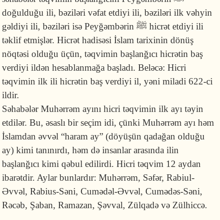
doğulduğu ili, bəziləri vəfat etdiyi ili, bəziləri ilk vəhyin
gəldiyi ili, bəziləri isə Peyğəmbərin ﷺ hicrət etdiyi ili
təklif etmişlər. Hicrət hadisəsi İslam tarixinin dönüş
nöqtəsi olduğu üçün, təqvimin başlanğıcı hicrətin baş
verdiyi ildən hesablanmağa başladı. Beləcə: Hicri
təqvimin ilk ili hicrətin baş verdiyi il, yəni miladi 622-ci
ildir.
Səhabələr Muhərrəm ayını hicri təqvimin ilk ayı təyin
etdilər. Bu, əsaslı bir seçim idi, çünki Muhərrəm ayı həm
İslamdan əvvəl “haram ay” (döyüşün qadağan olduğu
ay) kimi tanınırdı, həm də insanlar arasında ilin
başlanğıcı kimi qəbul edilirdi. Hicri təqvim 12 aydan
ibarətdir. Aylar bunlardır: Muhərrəm, Səfər, Rabiul-
Əvvəl, Rabius-Səni, Cumədəl-Əvvəl, Cumədəs-Səni,
Rəcəb, Şaban, Ramazan, Şəvval, Zülqadə və Zülhiccə.