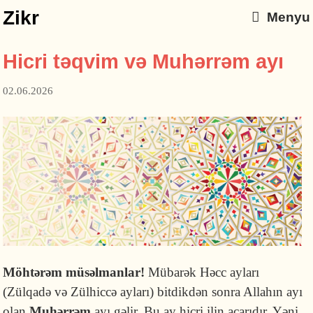
Zikr
Menyu
Hicri təqvim və Muhərrəm ayı
02.06.2026
Möhtərəm müsəlmanlar!
Mübarək Həcc ayları
(Zülqadə və Zülhiccə ayları) bitdikdən sonra Allahın ayı
olan
Muhərrəm
ayı gəlir. Bu ay hicri ilin açarıdır. Yəni