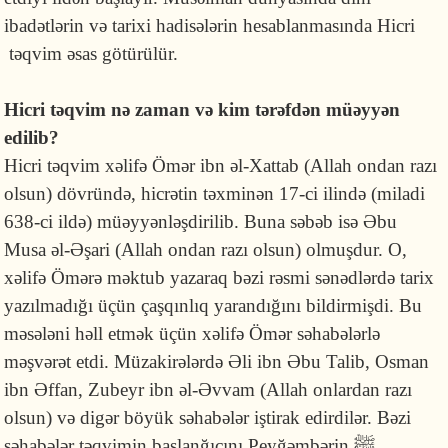
ibadətlərin və tarixi hadisələrin hesablanmasında Hicri
təqvim əsas götürülür.
Hicri təqvim nə zaman və kim tərəfdən müəyyən
edilib?
Hicri təqvim xəlifə Ömər ibn əl-Xattab (Allah ondan razı
olsun) dövründə, hicrətin təxminən 17-ci ilində (miladi
638-ci ildə) müəyyənləşdirilib. Buna səbəb isə Əbu
Musa əl-Əşari (Allah ondan razı olsun) olmuşdur. O,
xəlifə Ömərə məktub yazaraq bəzi rəsmi sənədlərdə tarix
yazılmadığı üçün çaşqınlıq yarandığını bildirmişdi. Bu
məsələni həll etmək üçün xəlifə Ömər səhabələrlə
məşvərət etdi. Müzakirələrdə Əli ibn Əbu Talib, Osman
ibn Əffan, Zubeyr ibn əl-Əvvam (Allah onlardan razı
olsun) və digər böyük səhabələr iştirak edirdilər. Bəzi
səhabələr təqvimin başlanğıcını Peyğəmbərin ﷺ