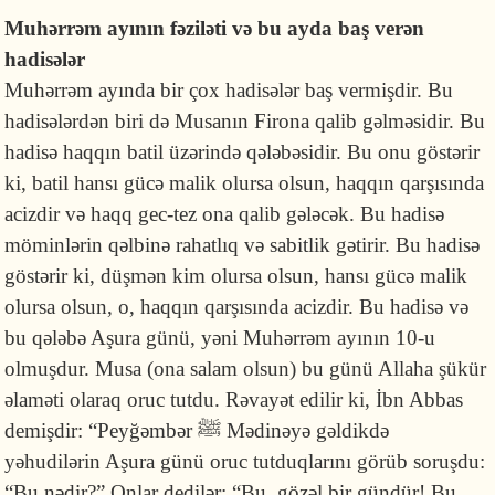
Muhərrəm ayının fəziləti və bu ayda baş verən
hadisələr
Muhərrəm ayında bir çox hadisələr baş vermişdir. Bu
hadisələrdən biri də Musanın Firona qalib gəlməsidir. Bu
hadisə haqqın batil üzərində qələbəsidir. Bu onu göstərir
ki, batil hansı gücə malik olursa olsun, haqqın qarşısında
acizdir və haqq gec-tez ona qalib gələcək. Bu hadisə
möminlərin qəlbinə rahatlıq və sabitlik gətirir. Bu hadisə
göstərir ki, düşmən kim olursa olsun, hansı gücə malik
olursa olsun, o, haqqın qarşısında acizdir. Bu hadisə və
bu qələbə Aşura günü, yəni Muhərrəm ayının 10-u
olmuşdur. Musa (ona salam olsun) bu günü Allaha şükür
əlaməti olaraq oruc tutdu. Rəvayət edilir ki, İbn Abbas
demişdir: “Peyğəmbər ﷺ Mədinəyə gəldikdə
yəhudilərin Aşura günü oruc tutduqlarını görüb soruşdu:
“Bu nədir?” On­lar dedilər: “Bu, gözəl bir gündür! Bu,