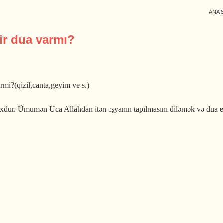
ANA 
ir dua varmı?
armi?(qizil,canta,geyim ve s.)
oxdur. Ümumən Uca Allahdan itən əşyanın tapılmasını diləmək və dua e