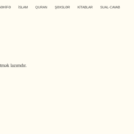
SƏHİFƏ
İSLAM
QURAN
ŞƏXSLƏR
KİTABLAR
SUAL-CAVAB
tmək lazımdır.