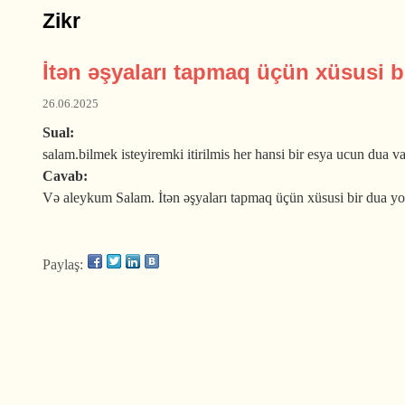
Zikr
İtən əşyaları tapmaq üçün xüsusi b
26.06.2025
Sual:
salam.bilmek isteyiremki itirilmis her hansi bir esya ucun dua v
Cavab:
Və aleykum Salam. İtən əşyaları tapmaq üçün xüsusi bir dua y
Paylaş: