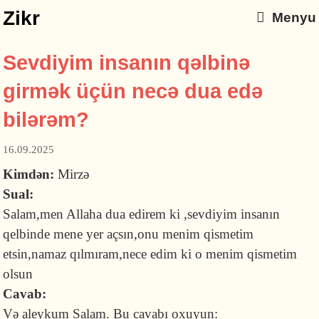
Zikr
Menyu
Sevdiyim insanın qəlbinə
girmək üçün necə dua edə
bilərəm?
16.09.2025
Kimdən:
Mirzə
Sual:
Salam,men Allaha dua edirem ki ,sevdiyim insanın
qelbinde mene yer açsın,onu menim qismetim
etsin,namaz qılmıram,nece edim ki o menim qismetim
olsun
Cavab:
Və aleykum Salam. Bu cavabı oxuyun: