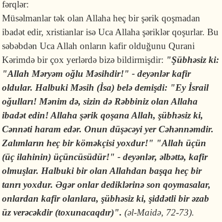
fərqlər:
Müsəlmanlar tək olan Allaha heç bir şərik qoşmadan
ibadət edir, xristianlar isə Uca Allaha şəriklər qoşurlar. Bu
səbəbdən Uca Allah onların kafir olduğunu Qurani
Kərimdə bir çox yerlərdə bizə bildirmişdir:
"
Şübhəsiz ki:
"Allah Məryəm oğlu Məsihdir!" - deyənlər kafir
oldular. Halbuki Məsih (İsa) belə demişdi: "Ey İsrail
oğulları! Mənim də, sizin də Rəbbiniz olan Allaha
ibadət edin! Allaha şərik qoşana Allah, şübhəsiz ki,
Cənnəti haram edər. Onun düşəcəyi yer Cəhənnəmdir.
Zalımların heç bir köməkçisi yoxdur!" "Allah üçün
(üç ilahinin) üçüncüsüdür!" - deyənlər, əlbəttə, kafir
olmuşlar. Halbuki bir olan Allahdan başqa heç bir
tanrı yoxdur. Əgər onlar dediklərinə son qoymasalar,
onlardan kafir olanlara, şübhəsiz ki, şiddətli bir əzab
üz verəcəkdir (toxunacaqdır)"
.
(əl-Maidə, 72-73).