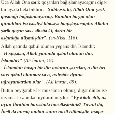
Uca Allah Ona şərik qoşanları bağışlamayacağını digər
bir ayədə belə bildirir:
"Şübhəsiz ki, Allah Ona şərik
qoşmağı bağışlamayacaq. Bundan başqa olan
günahları isə istədiyi kimsəyə bağışlayacaqdır. Allaha
şərik qoşan şəxs əlbəttə ki, dərin bir
azğınlığa düşmüşdür".
(ən-Nisa, 116).
Allah qatında qəbul olunan yeganə din İslamdır:
"Həqiqətən, Allah yanında qəbul olunan din,
İslamdır!"
(Ali İmran, 19).
"İslamdan başqa bir din axtaran şəxsdən, o din heç
vaxt qəbul olunmaz və o, axirətdə ziyana
uğrayanlardan olar".
(Ali İmran, 85).
Bütün peyğəmbərlər müsəlman olmuş, digər dinlər isə
insanlar tərəfindən uydurulmuşdur:
"Ey kitab əhli, nə
üçün İbrahim barəsində höcətləşirsiniz? Tövrat da,
İncil də ancaq ondan sonra nazil edilmişdir, məgər