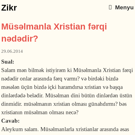
Zikr
Menyu
Müsəlmanla Xristian fərqi
nədədir?
29.06.2014
Sual:
Salam mən bilmək istiyirəm ki Müsəlmanla Xristian fərqi
nədədir onlar arasında fərq varmı? və birdəki bizdə
məsələn üçün bizdə içki haramdırsa xristian və başqa
dinlərdədə belədir. Müsəlman dini bütün dinlərdən üstün
dinmidir. müsəlmanın xristian olması günahdırmı? bəs
xristianın müsəlman olması necə?
Cavab:
Aleykum salam. Müsəlmanlarla xristianlar arasında əsas