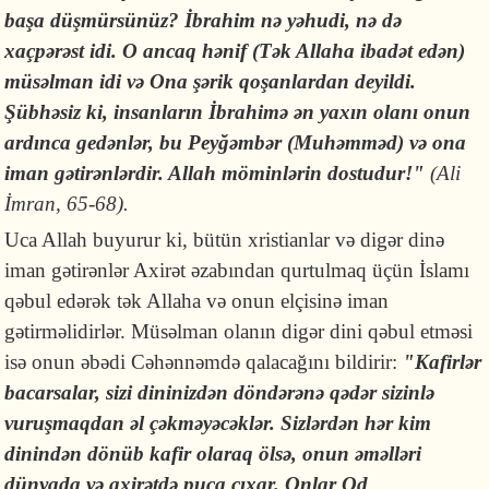
başa düşmürsünüz? İbrahim nə yəhudi, nə də
xaçpərəst idi. O ancaq hənif (Tək Allaha ibadət edən)
müsəlman idi və Ona şərik qoşanlardan deyildi.
Şübhəsiz ki, insanların İbrahimə ən yaxın olanı onun
ardınca gedənlər, bu Peyğəmbər (Muhəmməd) və ona
iman gətirənlərdir. Allah möminlərin dostudur!"
(Ali
İmran, 65-68).
Uca Allah buyurur ki, bütün xristianlar və digər dinə
iman gətirənlər Axirət əzabından qurtulmaq üçün İslamı
qəbul edərək tək Allaha və onun elçisinə iman
gətirməlidirlər. Müsəlman olanın digər dini qəbul etməsi
isə onun əbədi Cəhənnəmdə qalacağını bildirir:
"
Kafirlər
bacarsalar, sizi dininizdən döndərənə qədər sizinlə
vuruşmaqdan əl çəkməyəcəklər. Sizlərdən hər kim
dinindən dönüb kafir olaraq ölsə, onun əməlləri
dünyada və axirətdə puça çıxar. Onlar Od