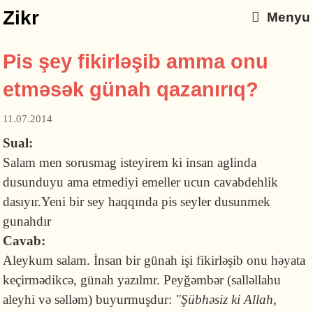
Zikr
Menyu
Pis şey fikirləşib amma onu
etməsək günah qazanırıq?
11.07.2014
Sual:
Salam men sorusmag isteyirem ki insan aglinda
dusunduyu ama etmediyi emeller ucun cavabdehlik
dasıyır.Yeni bir sey haqqında pis seyler dusunmek
gunahdır
Cavab:
Aleykum salam. İnsan bir günah işi fikirləşib onu həyata
keçirmədikcə, günah yazılmr. Peyğəmbər (salləllahu
aleyhi və səlləm) buyurmuşdur:
"Şübhəsiz ki Allah,