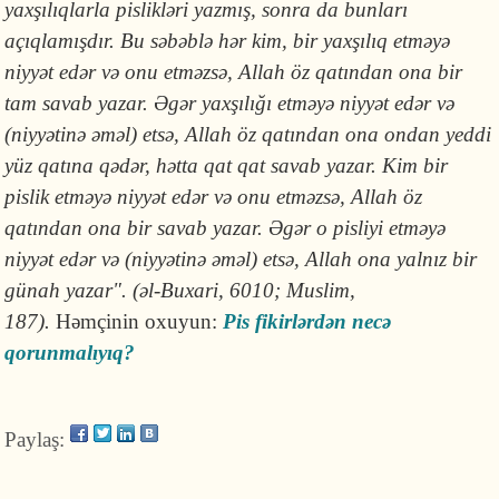
yaxşılıqlarla pislikləri yazmış, sonra da bunları
açıqlamışdır. Bu səbəblə hər kim, bir yaxşılıq etməyə
niyyət edər və onu etməzsə, Allah öz qatından ona bir
tam savab yazar. Əgər yaxşılığı etməyə niyyət edər və
(niyyətinə əməl) etsə, Allah öz qatından ona ondan yeddi
yüz qatına qədər, hətta qat qat savab yazar. Kim bir
pislik etməyə niyyət edər və onu etməzsə, Allah öz
qatından ona bir savab yazar. Əgər o pisliyi etməyə
niyyət edər və (niyyətinə əməl) etsə, Allah ona yalnız bir
günah yazar". (əl-Buxari, 6010; Muslim,
187).
Həmçinin oxuyun:
Pis fikirlərdən necə
qorunmalıyıq?
Paylaş: