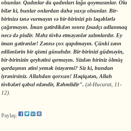
olsunlar. Qadınlar da qadınları lağa qoymasınlar. Ola
bilər ki, bunlar onlardan daha yaxşı olsunlar. Bir-
birinizə tənə vurmayın və bir-birinizi pis ləqəblərlə
çağırmayın. İman gətirdikdən sonra fəsadçı adlanmaq
necə də pisdir. Məhz tövbə etməyənlər zalımlardır.
Ey
iman gətirənlər! Zənnə çox qapılmayın. Çünki zənn
edilənlərin bir qismi günahdır. Bir-birinizi güdməyin,
bir-birinizin qeybətini qırmayın. Sizdən biriniz ölmüş
qardaşının ətini yemək istəyərmi? Siz ki, bundan
iyrənirsiniz. Allahdan qorxun! Həqiqətən, Allah
tövbələri qəbul edəndir, Rəhmlidir
".
(əl-Hucurat, 11-
12).
Paylaş: