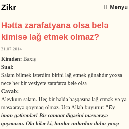
Zikr
Menyu
Hətta zarafatyana olsa belə
kimisə lağ etmək olmaz?
31.07.2014
Kimdən:
Baxış
Sual:
Salam bilmek isterdim birini lağ etmek günahdır yoxsa
nece her bir veziyete zarafatca bele olsa
Cavab:
Aleykum salam. Heç bir halda başqasına lağ etmək və ya
məsxərəyə qoymaq olmaz. Uca Allah buyurur:
"
Ey
iman gətirənlər! Bir camaat digərini məsxərəyə
qoymasın. Ola bilər ki, bunlar onlardan daha yaxşı