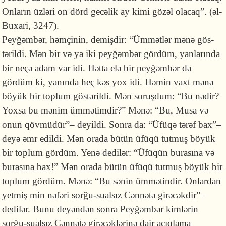
On­la­rın üzləri on dörd gecəlik ay kimi gözəl olacaq”.
(əl-
Buxari, 3247).
Peyğəmbər, həmçinin, demişdir: “Ümmətlər mənə gös­
tərildi. Mən bir və ya iki peyğəmbər gördüm, yanlarında
bir neçə adam var idi. Hətta elə bir peyğəmbər də
gördüm ki, yanında heç kəs yox idi. Hə­min vaxt mənə
böyük bir toplum göstərildi. Mən soruşdum: “Bu nədir?
Yox­sa bu mənim ümmətim­dir?” Mənə: “Bu, Musa və
onun qövmüdür”– deyildi. Sonra da: “Üfüqə tərəf bax”–
deyə əmr edildi. Mən orada bütün üfüqü tut­muş böyük
bir toplum gördüm. Yenə dedilər: “Üfüqün burasına və
bu­ra­sına bax!” Mən orada bütün üfüqü tutmuş böyük bir
toplum gördüm. Mənə: “Bu sənin ümmətindir. Onlardan
yetmiş min nəfəri sorğu-sualsız Cənnətə gi­rəcəkdir”–
dedilər. Bunu deyəndən sonra Peyğəmbər kimlərin
sorğu-sualsız Cənnətə girəcəklərinə dair açıqlama