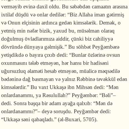
verməyib evinə daxil oldu. Bu səbəbdən camaatın arasına
ixtilaf düşdü və onlar dedilər: “Biz Allaha iman gətirmiş
və Onun elçisinin ardınca gedən kimsələrik. Demək, o
yetmiş min nəfər bizik, yaxud bu, müsəlman olaraq
doğulmuş övladlarımıza aid­dir, çünki biz cahi­liyyə
dövründə dünyaya gəlmişik.” Bu söhbət Peyğəm­bə­rə
yetişdikdə o bayıra çıxıb dedi: “Bunlar özlərinə ovsun
oxunmasını tələb et­məyən, hər hansı bir hadisəni
uğursuzluq əlaməti hesab etməyən, mü­a­li­cə məqsədilə
bədə­ninə dağ basmayan və yalnız Rəbbinə təvəkkül edən
kim­sələrdir.” Bu vaxt Ukkaşə ibn Mihsən dedi: “Mən
onlardanammı, ya Rə­su­lullah?” Peyğəmbər: “Bəli”–
dedi. Sonra başqa bir adam ayağa qalxıb: “Mən də
onlardanammı?”– deyə soruşdu. Peyğəmbər dedi:
“Ukkaşə səni qa­baqladı.” (əl-Buxari, 5705).