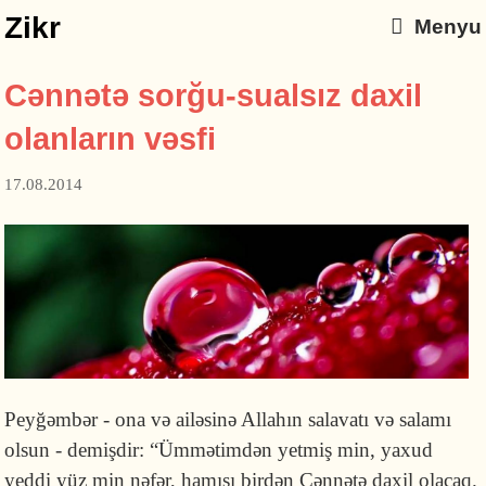
Zikr
Menyu
Cənnətə sorğu-sualsız daxil
olanların vəsfi
17.08.2014
Peyğəmbər - ona və ailəsinə Allahın salavatı və salamı
olsun - demişdir: “Ümmətimdən yet­miş min, yaxud
yeddi yüz min nəfər, hamısı birdən Cənnətə daxil olacaq.