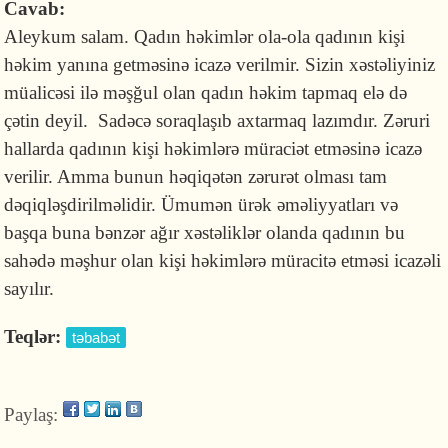
Cavab:
Aleykum salam. Qadın həkimlər ola-ola qadının kişi
həkim yanına getməsinə icazə verilmir. Sizin xəstəliyiniz
müalicəsi ilə məşğul olan qadın həkim tapmaq elə də
çətin deyil. Sadəcə soraqlaşıb axtarmaq lazımdır. Zəruri
hallarda qadının kişi həkimlərə müraciət etməsinə icazə
verilir. Amma bunun həqiqətən zərurət olması tam
dəqiqləşdirilməlidir. Ümumən ürək əməliyyatları və
başqa buna bənzər ağır xəstəliklər olanda qadının bu
sahədə məşhur olan kişi həkimlərə müracitə etməsi icazəli
sayılır.
Teqlər:
təbabət
Paylaş: