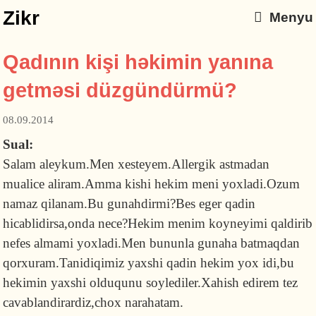
Zikr
Menyu
Qadının kişi həkimin yanına
getməsi düzgündürmü?
08.09.2014
Sual:
Salam aleykum.Men xesteyem.Allergik astmadan
mualice aliram.Amma kishi hekim meni yoxladi.Ozum
namaz qilanam.Bu gunahdirmi?Bes eger qadin
hicablidirsa,onda nece?Hekim menim koyneyimi qaldirib
nefes almami yoxladi.Men bununla gunaha batmaqdan
qorxuram.Tanidiqimiz yaxshi qadin hekim yox idi,bu
hekimin yaxshi olduqunu soylediler.Xahish edirem tez
cavablandirardiz,chox narahatam.