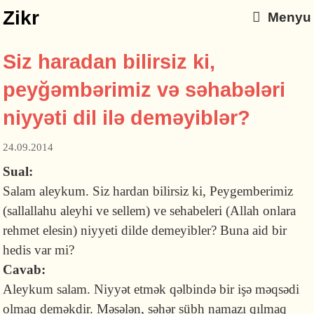
Zikr
Menyu
Siz haradan bilirsiz ki,
peyğəmbərimiz və səhabələri
niyyəti dil ilə deməyiblər?
24.09.2014
Sual:
Salam aleykum. Siz hardan bilirsiz ki, Peygemberimiz
(sallallahu aleyhi ve sellem) ve sehabeleri (Allah onlara
rehmet elesin) niyyeti dilde demeyibler? Buna aid bir
hedis var mi?
Cavab:
Aleykum salam. Niyyət etmək qəlbində bir işə məqsədi
olmaq deməkdir. Məsələn, səhər sübh namazı qılmaq