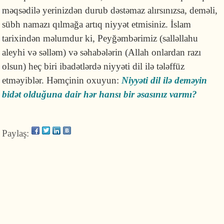
məqsədilə yerinizdən durub dəstəmaz alırsınızsa, deməli,
sübh namazı qılmağa artıq niyyət etmisiniz. İslam
tarixindən məlumdur ki, Peyğəmbərimiz (salləllahu
aleyhi və səlləm) və səhabələrin (Allah onlardan razı
olsun) heç biri ibadətlərdə niyyəti dil ilə tələffüz
etməyiblər. Həmçinin oxuyun:
Niyyəti dil ilə deməyin
bidət olduğuna dair hər hansı bir əsasınız varmı?
Paylaş: