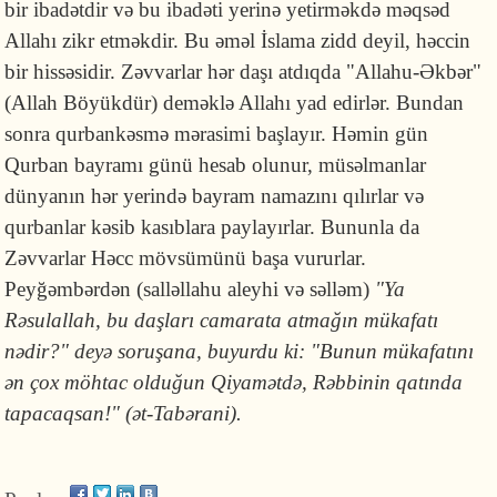
bir ibadətdir və bu ibadəti yerinə yetirməkdə məqsəd
Allahı zikr etməkdir. Bu əməl İslama zidd deyil, həccin
bir hissəsidir. Zəvvarlar hər daşı atdıqda "Allahu-Əkbər"
(Allah Böyükdür) deməklə Allahı yad edirlər. Bundan
sonra qurbankəsmə mərasimi başlayır. Həmin gün
Qurban bayramı günü hesab olunur, müsəlmanlar
dünyanın hər yerində bayram namazını qılırlar və
qurbanlar kəsib kasıblara paylayırlar. Bununla da
Zəvvarlar Həcc mövsümünü başa vururlar.
Peyğəmbərdən (salləllahu aleyhi və səlləm)
"Ya
Rəsulallah, bu daşları camarata atmağın mükafatı
nədir?" deyə soruşana, buyurdu ki: "Bunun mükafatını
ən çox möhtac olduğun Qiyamətdə, Rəbbinin qatında
tapacaqsan!" (ət-Tabərani).