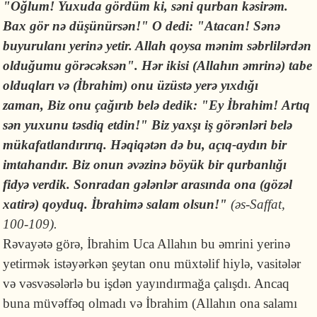
"Oğlum! Yuxuda gördüm ki, səni qurban kəsirəm.
Bax gör nə düşünürsən!" O dedi: "Atacan! Sənə
buyurulanı yerinə yetir. Allah qoysa mənim səbrlilərdən
olduğumu görəcəksən". Hər ikisi (Allahın əmrinə) tabe
olduqları və (İbrahim) onu üzüstə yerə yıxdığı
zaman, Biz onu çağırıb belə dedik: "Ey İbrahim! Artıq
sən yuxunu təsdiq etdin!" Biz yaxşı iş görənləri belə
mükafatlandırırıq. Həqiqətən də bu, açıq-aydın bir
imtahandır. Biz onun əvəzinə böyük bir qurbanlığı
fidyə verdik. Sonradan gələnlər arasında ona (gözəl
xatirə) qoyduq. İbrahimə salam olsun!"
(əs-Saffat,
100-109).
Rəvayətə görə, İbrahim Uca Allahın bu əmrini yerinə
yetirmək istəyərkən şeytan onu müxtəlif hiylə, vasitələr
və vəsvəsələrlə bu işdən yayındırmağa çalışdı. Ancaq
buna müvəffəq olmadı və İbrahim (Allahın ona salamı