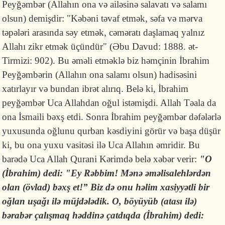
Peyğəmbər (Allahın ona və ailəsinə salavatı və salamı
olsun) demişdir: "Kəbəni təvaf etmək, səfa və mərva
təpələri arasında səy etmək, cəməratı daşlamaq yalnız
Allahı zikr etmək üçündür" (Əbu Davud: 1888. ət-
Tirmizi: 902). Bu əməli etməklə biz həmçinin İbrahim
Peyğəmbərin (Allahın ona salamı olsun) hadisəsini
xatırlayır və bundan ibrət alırıq. Belə ki, İbrahim
peyğəmbər Uca Allahdan oğul istəmişdi. Allah Təala da
ona İsmaili bəxş etdi. Sonra İbrahim peyğəmbər dəfələrlə
yuxusunda oğlunu qurban kəsdiyini görür və başa düşür
ki, bu ona yuxu vasitəsi ilə Uca Allahın əmridir. Bu
barədə Uca Allah Qurani Kərimdə belə xəbər verir:
"O
(İbrahim) dedi: "Ey Rəbbim! Mənə əməlisalehlərdən
olan (övlad) bəxş et!” Biz də onu həlim xasiyyətli bir
oğlan uşağı ilə müjdələdik. O, böyüyüb (atası ilə)
bərabər çalışmaq həddinə çatdıqda (İbrahim) dedi: