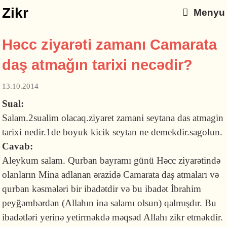
Zikr
Menyu
Həcc ziyarəti zamanı Camarata
daş atmağın tarixi necədir?
13.10.2014
Sual:
Salam.2sualim olacaq.ziyaret zamani seytana das atmagin
tarixi nedir.1de boyuk kicik seytan ne demekdir.sagolun.
Cavab:
Aleykum salam. Qurban bayramı günü Həcc ziyarətində
olanların Mina adlanan ərazidə Camarata daş atmaları və
qurban kəsmələri bir ibadətdir və bu ibadət İbrahim
peyğəmbərdən (Allahın ina salamı olsun) qalmışdır. Bu
ibadətləri yerinə yetirməkdə məqsəd Allahı zikr etməkdir.