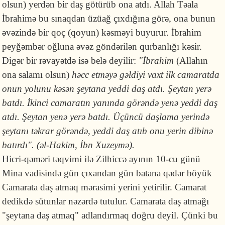
olsun) yerdən bir daş götürüb ona atdı. Allah Təala
İbrahimə bu sınaqdan üzüağ çıxdığına görə, ona bunun
əvəzində bir qoç (qoyun) kəsməyi buyurur. İbrahim
peyğəmbər oğluna əvəz göndərilən qurbanlığı kəsir.
Digər bir rəvayətdə isə belə deyilir:
"İbrahim
(Allahın
ona salamı olsun)
həcc etməyə gəldiyi vaxt ilk camaratda
onun yolunu kəsən şeytana yeddi daş atdı. Şeytan yerə
batdı. İkinci camaratın yanında görəndə yenə yeddi daş
atdı. Şeytan yenə yerə batdı. Üçüncü daşlama yerində
şeytanı təkrar görəndə, yeddi daş atıb onu yerin dibinə
batırdı". (əl-Hakim, İbn Xuzeymə).
Hicri-qəməri təqvimi ilə Zilhiccə ayının 10-cu günü
Mina vadisində gün çıxandan gün batana qədər böyük
Camarata daş atmaq mərasimi yerini yetirilir. Camarat
dedikdə sütunlar nəzərdə tutulur. Camarata daş atmağı
"şeytana daş atmaq" adlandırmaq doğru deyil. Çünki bu