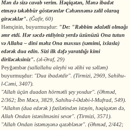
Mən də sizə cavab verim. Həqiqətən, Mənə ibadət
etməyə təkəbbür göstərənlər Cəhənnəmə zəlil olaraq
girəcəklər".
(Ğafir, 60)
Həmçinin, buyurmuşdur:
"De: "Rəbbim ədalətli olmağı
əmr etdi. Hər səcdə etdiyiniz yerdə üzünüzü Ona tutun
və Allaha – dini məhz Ona məxsus (səmimi, ixlasla)
edərək dua edin. Sizi ilk dəfə yaratdığı kimi
diriləcəksiniz".
(əl-Əraf, 29)
Peyğəmbər
(sallallahu aleyhi va əlihi va səlləm)
buyurmuşdur:
"Dua ibadətdir". (Tirmizi, 2969, Sahihu-
l-Cəmi, 3407).
"Allah üçün duadan hörmətli şey yoxdur". (Əhməd,
2/362; İbn Məcə, 3829, Sahihu-l-Ədəbi-l-Mufrad, 549).
"Allahın (dua edərək ) fəzilətindən istəyin, həqiqətən də,
Allah Ondan istənilməsini sevər". (Tirmizi, 3571).
"Allah Ondan istəməyənə qəzəblənər". (Əhməd, 2/442;