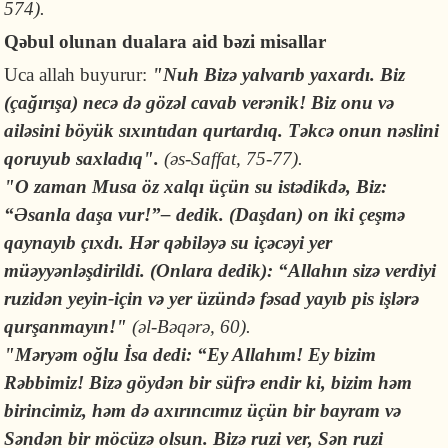
574).
Qəbul olunan dualara aid bəzi misallar
Uca allah buyurur:
"Nuh Bizə yalvarıb yaxardı. Biz
(çağırışa) necə də gözəl cavab verənik! Biz onu və
ailəsini böyük sıxıntıdan qurtardıq. Təkcə onun nəslini
qoruyub saxladıq".
(əs-Saffat, 75-77).
"O zaman Musa öz xalqı üçün su istədikdə, Biz:
“Əsanla daşa vur!”– dedik. (Daşdan) on iki çeşmə
qaynayıb çıxdı. Hər qəbiləyə su içəcəyi yer
müəyyənləşdirildi. (Onlara dedik): “Allahın sizə verdiyi
ruzidən yeyin-için və yer üzündə fəsad yayıb pis işlərə
qurşanmayın!"
(əl-Bəqərə, 60).
"Məryəm oğlu İsa dedi: “Ey Allahım! Ey bizim
Rəbbimiz! Bizə göydən bir süfrə endir ki, bizim həm
birincimiz, həm də axırıncımız üçün bir bayram və
Səndən bir möcüzə olsun. Bizə ruzi ver, Sən ruzi