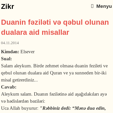
Zikr
Menyu
Duanin fəziləti və qəbul olunan
dualara aid misallar
04.11.2014
Kimdən:
Elsever
Sual:
Salam aleykum. Birde zehmet olmasa duanin fezileti ve
qebul olunan dualara aid Quran ve ya sunneden bir-iki
misal getirerdiniz...
Cavab:
Aleykum salam. Duanın fəzilətinə aid aşağıdakıları ayə
və hədislərdən bəziləri:
Uca Allah buyurur:
"Rəbbiniz dedi: “Mənə dua edin,