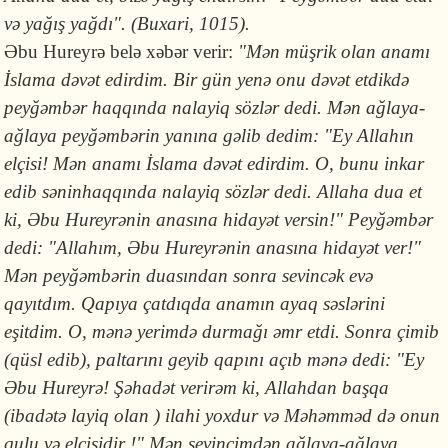
və yağış yağdı". (Buxari, 1015).
Əbu Hureyrə belə xəbər verir:
"Mən müşrik olan anamı
İslama dəvət edirdim. Bir gün yenə onu dəvət etdikdə
peyğəmbər haqqında nalayiq sözlər dedi. Mən ağlaya-
ağlaya peyğəmbərin yanına gəlib dedim: "Ey Allahın
elçisi! Mən anamı İslama dəvət edirdim. O, bunu inkar
edib səninhaqqında nalayiq sözlər dedi. Allaha dua et
ki, Əbu Hureyrənin anasına hidayət versin!" Peyğəmbər
dedi: "Allahım, Əbu Hureyrənin anasına hidayət ver!"
Mən peyğəmbərin duasından sonra sevincək evə
qayıtdım. Qapıya çatdıqda anamın ayaq səslərini
eşitdim. O, mənə yerimdə durmağı əmr etdi. Sonra çimib
(qüsl edib), paltarını geyib qapını açıb mənə dedi: "Ey
Əbu Hureyrə! Şəhadət verirəm ki, Allahdan başqa
(ibadətə layiq olan ) ilahi yoxdur və Məhəmməd də onun
qulu və elçisidir !" Mən sevincimdən ağlaya-ağlaya