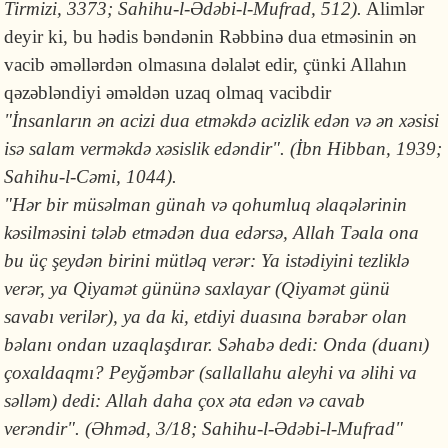
Tirmizi, 3373; Sahihu-l-Ədəbi-l-Mufrad, 512).
Alimlər
deyir ki, bu hədis bəndənin Rəbbinə dua etməsinin ən
vacib əməllərdən olmasına dəlalət edir, çünki Allahın
qəzəbləndiyi əməldən uzaq olmaq vacibdir
"İnsanların ən acizi dua etməkdə acizlik edən və ən xəsisi
isə salam verməkdə xəsislik edəndir". (İbn Hibban, 1939;
Sahihu-l-Cəmi, 1044).
"Hər bir müsəlman günah və qohumluq əlaqələrinin
kəsilməsini tələb etmədən dua edərsə, Allah Təala ona
bu üç şeydən birini mütləq verər: Ya istədiyini tezliklə
verər, ya Qiyamət gününə saxlayar (Qiyamət günü
savabı verilər), ya da ki, etdiyi duasına bərabər olan
bəlanı ondan uzaqlaşdırar. Səhabə dedi: Onda (duanı)
çoxaldaqmı? Peyğəmbər (sallallahu aleyhi va əlihi va
səlləm) dedi: Allah daha çox əta edən və cavab
verəndir". (Əhməd, 3/18; Sahihu-l-Ədəbi-l-Mufrad"