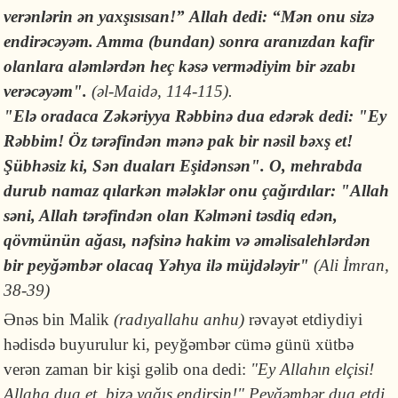
verənlərin ən yaxşısısan!” Allah dedi: “Mən onu sizə
endirəcəyəm. Amma (bundan) sonra aranızdan kafir
olanlara aləmlərdən heç kəsə vermədiyim bir əzabı
verəcəyəm".
(əl-Maidə, 114-115).
"Elə oradaca Zəkəriyya Rəbbinə dua edərək dedi: "Ey
Rəbbim! Öz tərəfindən mənə pak bir nəsil bəxş et!
Şübhəsiz ki, Sən duaları Eşidənsən". O, mehrabda
durub namaz qılarkən mələklər onu çağırdılar: "Allah
səni, Allah tərəfindən olan Kəlməni təsdiq edən,
qövmünün ağası, nəfsinə hakim və əməlisalehlərdən
bir peyğəmbər olacaq Yəhya ilə müjdələyir"
(Ali İmran,
38-39)
Ənəs bin Malik
(radıyallahu anhu)
rəvayət etdiydiyi
hədisdə buyurulur ki, peyğəmbər cümə günü xütbə
verən zaman bir kişi gəlib ona dedi:
"Ey Allahın elçisi!
Allaha dua et, bizə yağış endirsin!" Peyğəmbər dua etdi