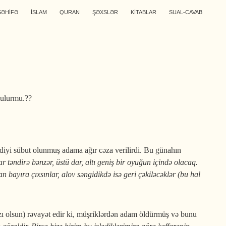
SƏHİFƏ
İSLAM
QURAN
ŞƏXSLƏR
KİTABLAR
SUAL-CAVAB
ozulurmu.??
tdiyi sübut olunmuş adama ağır cəza verilirdi. Bu günahın
r təndirə bənzər, üstü dar, altı geniş bir oyuğun içində olacaq.
ayıra çıxsınlar, alov sən­gi­dik­də isə geri çəkiləcəklər (bu hal
ı olsun) rəvayət edir ki, müşriklərdən adam öldürmüş və bunu