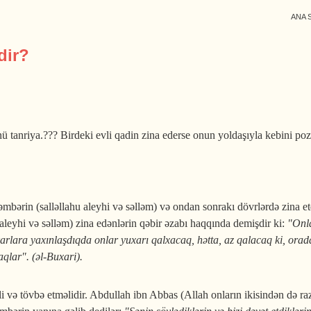
ANA 
dir?
zünü tanriya.??? Birdeki evli qadin zina ederse onun yoldaşıyla kebini p
mbərin (salləllahu aleyhi və səlləm) və ondan sonrakı dövrlərdə zina e
u aleyhi və səlləm) zina edənlərin qəbir əzabı haqqında demişdir ki:
"Onla
rlara yaxınlaşdıqda on­lar yuxarı qalxacaq, hətta, az qalacaq ki, oradan b
qlar". (əl-Buxari).
 tövbə etməlidir. Abdullah ibn Abbas (Allah onların ikisindən də raz