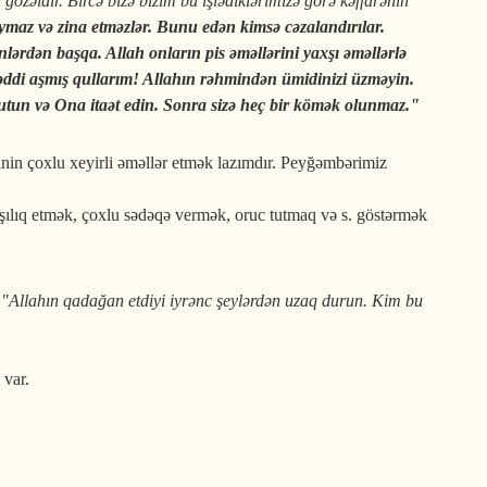
n gözəldir. Bircə bizə bizim bu işlədiklərimizə görə kəffarənin
ymaz və zina etməzlər. Bunu edən kimsə cəzalandırılar.
nlərdən başqa. Allah onların pis əməllərini yaxşı əməllərlə
di aşmış qullarım! Allahın rəhmindən ümidinizi üzməyin.
tutun və Ona itaət edin. Sonra sizə heç bir kömək olunmaz."
in çoxlu xeyirli əməllər etmək lazımdır. Peyğəmbərimiz
şılıq etmək, çoxlu sədəqə vermək, oruc tutmaq və s. göstərmək
"Allahın qadağan etdiyi iyrənc şeylərdən uzaq durun. Kim bu
 var.