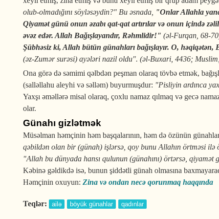
xeyli etmiş, zina etmiş və bunu xeyli etmiş bir qrup adam peyğ
olub-olmadığını söyləsəydin?" Bu əsnada,
"Onlar Allahla yanaş
Qiyamət günü onun əzabı qat-qat artırılar və onun içində zəlil
əvəz edər. Allah Bağışlayandır, Rəhm­­lidir!"
(əl-Furqan, 68-70
Şübhəsiz ki, Allah bütün günahları bağışlayır. O, həqiqətən,
(əz-Zumər surəsi) ayələri nazil oldu". (əl-Buxari, 4436; Muslim
Ona görə də səmimi qəlbdən peşman olaraq tövbə etmək, bağışl
(salləllahu aleyhi və səlləm) buyurmuşdur:
"Pisliyin ardınca yaxş
Yaxşı əməllərə misal olaraq, çoxlu namaz qılmaq və gecə namaz
olar.
Günahı gizlətmək
Müsəlman həmçinin həm başqalarının, həm də özünün günahlarını
qəbildən olan bir (günah) işlərsə, qoy bunu Allahın örtməsi ilə 
"Allah bu dünyada hansı qulunun (günahını) örtərsə, qiyamət g
Kəbinə gəldikdə isə, bunun şiddətli günah olmasına baxmayara
Həmçinin oxuyun:
Zina və ondan necə qorunmaq haqqında
Teqlər:
ailə
böyük günahlar
qadınlar