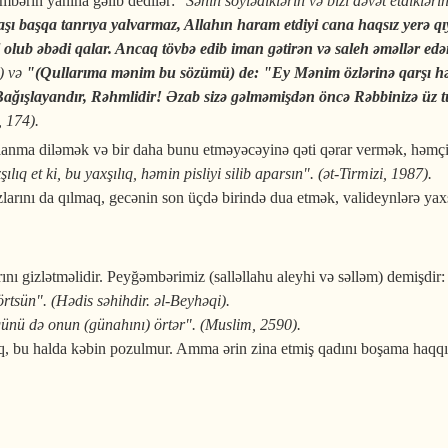
əmbərin yanına gəlib dedilər:
"Sənin söylədiklərin və bizi dəvət etdikləri
ı başqa tanrıya yalvarmaz, Allahın haram etdiyi cana haqsız yerə qı
 olub əbədi qalar. Ancaq tövbə edib iman gətirən və saleh əməllər edə
) və
"(Qullarıma mənim bu sözümü) de: "Ey Mənim özlərinə qarşı həd
 Bağışlayandır, Rəhmlidir! Əzab sizə gəlməmişdən öncə Rəbbinizə üz 
, 174).
anma diləmək və bir daha bunu etməyəcəyinə qəti qərar vermək, həmçin
ılıq et ki, bu yaxşılıq, həmin pisliyi silib aparsın". (ət-Tirmizi, 1987).
larını da qılmaq, gecənin son üçdə birində dua etmək, valideynlərə yax
 gizlətməlidir. Peyğəmbərimiz (salləllahu aleyhi və səlləm) demişdir:
örtsün". (Hədis səhihdir. əl-Beyhəqi).
ünü də onun (günahını) örtər". (Muslim, 2590).
q, bu halda kəbin pozulmur. Amma ərin zina etmiş qadını boşama haqqı