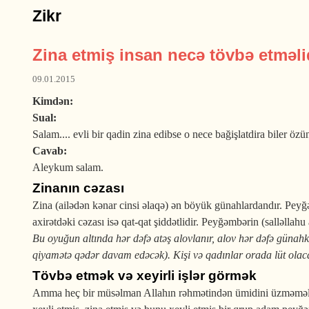
Zikr
Zina etmiş insan necə tövbə etməli
09.01.2015
Kimdən:
Sual:
Salam.... evli bir qadin zina edibse o nece bağişlatdira biler ö
Cavab:
Aleykum salam.
Zinanın cəzası
Zina (ailədən kənar cinsi əlaqə) ən böyük günahlardandır. Peyğə
axirətdəki cəzası isə qat-qat şiddətlidir. Peyğəmbərin (salləllah
Bu oyu­ğun altında hər dəfə atəş alovlanır, alov hər dəfə günahka
qiyamətə qədər davam edəcək). Kişi və qadınlar orada lüt olaca
Tövbə etmək və xeyirli işlər görmək
Amma heç bir müsəlman Allahın rəhmətindən ümidini üzməməli və