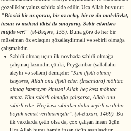
gözəlliklər yalnız səbirlə əldə edilir. Uca Allah buyurur:
"Biz sizi bir az qorxu, bir az aclıq, bir az da mal-dövlət,
insan və məhsul itkisi ilə sınayarıq. Səbir edənlərə
müjdə ver!"
(əl-Bəqərə, 155)
. Buna görə də hər bir
müsəlman öz əxlaqını gözəlləşdirməli və səbirli olmağa
çalışmalıdır.
Səbirli olmaq üçün ilk növbədə səbirli olmağa
çalışmaq lazımdır, çünki, Peyğəmbər (salləllahu
aleyhi və səlləm) de­miş­dir:
"Kim iffətli olmaq
istəyərsə, Allah onu iffətli edər. (İnsanlara) möhtac
olmaq istəməyən kimsəni Allah heç kəsə möhtac
etməz. Kim səbirli olmağa çalışarsa, Allah onu
səbirli edər. Heç kəsə səbirdən daha xeyirli və daha
böyük nemət verilməmişdir". (əl-Buxari, 1469).
Bu
ilk vaxtlarda çətin olsa da, çox çalışan insan üçün
Uca Allah bunu həmin insan üçün asanlaşdırır.