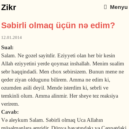
Zikr
Menyu
Səbirli olmaq üçün nə edim?
12.01.2014
Sual:
Salam. Ne gozel sayitdir. Eziyyeti olan her bir kesin
Allah eziyyetini yerde qoymaz inshallah. Menim sualim
sebr haqqindadi. Men chox sebirsizem. Bunun mene ne
qeder ziyan oldugunu bilirem. Amma ne edim ki,
ozumden asili deyil. Mende isterdim ki, sebrli ve
temkinli olum. Amma alinmir. Her sheye tez reaksiya
verirem.
Cavab:
Və aleykum Salam. Səbirli olmaq Uca Allahın
müsəlmanlara əmridir. Dünya həyatındakı və Cənnətdəki