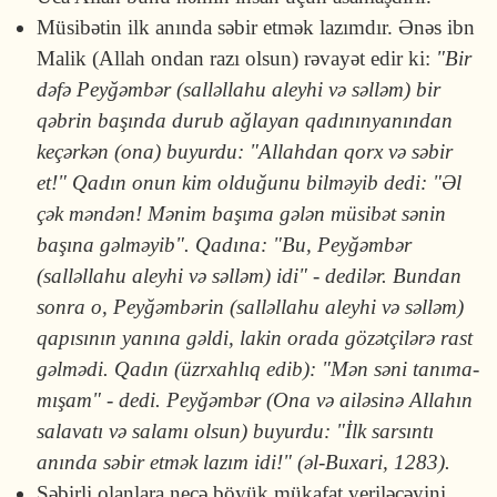
Müsibətin ilk anında səbir etmək lazımdır. Ənəs ibn
Malik (Allah ondan razı olsun) rəvayət edir ki:
"Bir
dəfə Peyğəmbər (salləllahu aleyhi və səlləm) bir
qəbrin başında du­rub ağlayan qadınınyanından
keçərkən (ona) buyurdu: "Allahdan qorx və səbir
et!" Qadın onun kim olduğunu bilməyib dedi: "Əl
çək məndən! Mə­nim başıma gələn müsibət sənin
başına gəlməyib". Qadına: "Bu, Peyğəm­bər
(salləllahu aleyhi və səlləm) idi" - dedilər. Bundan
sonra o, Peyğəmbərin (salləllahu aleyhi və səlləm)
qapısının yanına gəldi, lakin ora­da gözətçilərə rast
gəlmədi. Qadın (üzrxahlıq edib): "Mən səni tanı­ma­
mı­şam" - dedi. Peyğəmbər (Ona və ailəsinə Allahın
salavatı və salamı olsun) buyurdu: "İlk sarsıntı
anında səbir etmək la­zım idi!" (əl-Buxari, 1283).
Səbirli olanlara necə böyük mükafat veriləcəyini