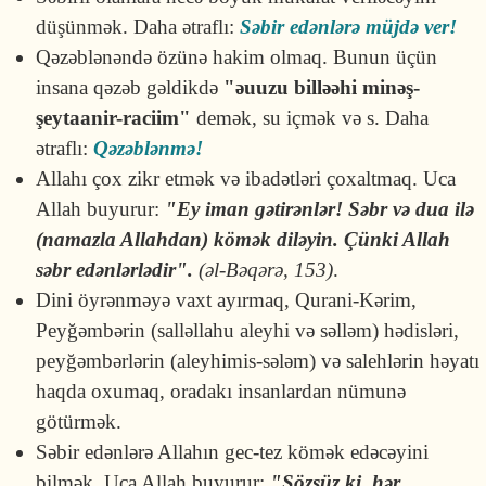
düşünmək. Daha ətraflı:
Səbir edənlərə müjdə ver!
Qəzəblənəndə özünə hakim olmaq. Bunun üçün
insana qəzəb gəldikdə
"əuuzu billəəhi minəş-
şeytaanir-raciim"
demək, su içmək və s. Daha
ətraflı:
Qəzəblənmə!
Allahı çox zikr etmək və ibadətləri çoxaltmaq. Uca
Allah buyurur:
"Ey iman gətirənlər! Səbr və dua ilə
(namazla Allahdan) kömək diləyin. Çünki Allah
səbr edənlərlədir".
(əl-Bəqərə, 153)
.
Dini öyrənməyə vaxt ayırmaq, Qurani-Kərim,
Peyğəmbərin (salləllahu aleyhi və səlləm) hədisləri,
peyğəmbərlərin (aleyhimis-sələm) və salehlərin həyatı
haqda oxumaq, oradakı insanlardan nümunə
götürmək.
Səbir edənlərə Allahın gec-tez kömək edəcəyini
bilmək. Uca Allah buyurur:
"Sözsüz ki, hər