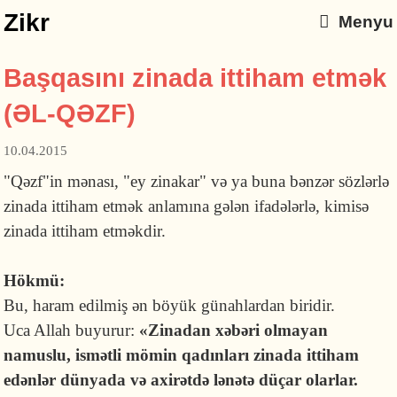
Zikr
Menyu
Başqasını zinada ittiham etmək
(ƏL-QƏZF)
10.04.2015
"Qəzf"in mənası, "ey zinakar" və ya buna bənzər sözlərlə
zinada ittiham etmək anlamına gələn ifadələrlə, kimisə
zinada ittiham etməkdir.
Hökmü:
Bu, haram edilmiş ən böyük günahlardan biridir.
Uca Allah buyurur:
«
Zinadan xəbəri olmayan
namuslu, ismətli mömin qadınları zinada ittiham
edənlər dünyada və axirətdə lənətə düçar olarlar.