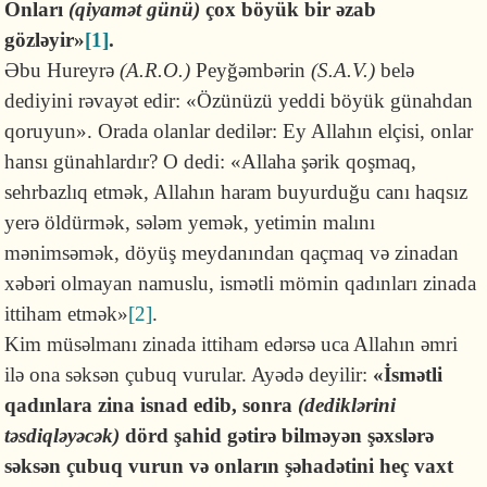
Onları
(qiyamət günü)
çox böyük bir əzab
gözləyir
»
[1]
.
Əbu Hureyrə
(A.R.O.)
Peyğəmbərin
(S.A.V.)
belə
dediyini rəvayət edir: «Özünüzü yeddi böyük günahdan
qoruyun». Orada olanlar dedilər: Ey Allahın elçisi, onlar
hansı günahlardır? O dedi: «Allaha şərik qoşmaq,
sehrbazlıq etmək, Allahın haram buyurduğu canı haqsız
yerə öldürmək, sələm yemək, yetimin malını
mənimsəmək, döyüş meydanından qaçmaq və zinadan
xəbəri olmayan namuslu, ismətli mömin qadınları zinada
ittiham etmək»
[2]
.
Kim müsəlmanı zinada ittiham edərsə uca Allahın əmri
ilə ona səksən çubuq vurular. Ayədə deyilir:
«
İsmətli
qadınlara zina isnad edib, sonra
(dediklərini
təsdiqləyəcək)
dörd şahid gətirə bilməyən şəxslərə
səksən çubuq vurun və onların şəhadətini heç vaxt