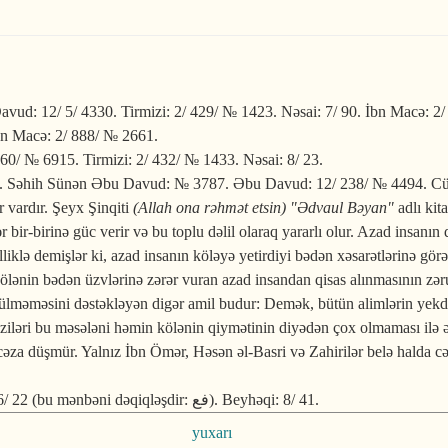
ud: 12/ 5/ 4330. Tirmizi: 2/ 429/ № 1423. Nəsai: 7/ 90. İbn Macə: 2
İbn Macə: 2/ 888/ № 2661.
0/ № 6915. Tirmizi: 2/ 432/ № 1433. Nəsai: 8/ 23.
. Səhih Sünən Əbu Davud: № 3787. Əbu Davud: 12/ 238/ № 4494. 
r vardır. Şeyx Şinqiti
(Allah ona rəhmət etsin)
"Ədvaul Bəyan"
adlı kit
ər bir-birinə güc verir və bu toplu dəlil olaraq yararlı olur. Azad insanı
dilliklə demişlər ki, azad insanın köləyə yetirdiyi bədən xəsarətlərinə g
lənin bədən üzvlərinə zərər vuran azad insandan qisas alınmasının zər
rülməməsini dəstəkləyən digər amil budur: Demək, bütün alimlərin yekdil
əziləri bu məsələni həmin kölənin qiymətinin diyədən çox olmaması ilə 
 cəza düşmür. Yalnız İbn Ömər, Həsən əl-Basri və Zahirilər belə halda cə
Rəvayət səhihdir. əl-İrva: № 2201. Malik: 628/ 1584. Şafii: 6/ 22 (bu mənbəni dəqiqləşdir: فع). Beyhəqi: 8/ 41.
yuxarı