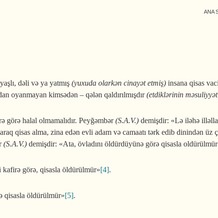
ANA 
aşlı, dəli və ya yatmış
(yuxuda olarkən cinayət etmiş)
insana qisas va
dan oyanmayan kimsədən – qələn qaldırılmışdır
(etdiklərinin məsuliyy
ərə görə halal olmamalıdır. Peyğəmbər
(S.A.V.)
demişdir: «Lə iləhə illə
laraq qisas alma, zina edən evli adam və camaatı tərk edib dinindən üz
ər
(S.A.V.)
demişdir: «Ata, övladını öldürdüyünə görə qisasla oldürülmü
 kafirə görə, qisasla öldürülmür»
[4]
.
ə qisasla öldürülmür»
[5]
.