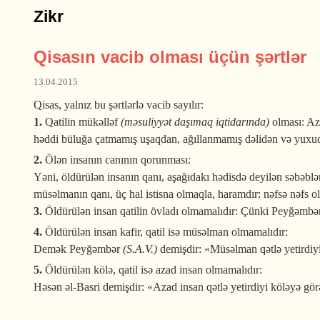
Zikr
Qisasın vacib olması üçün şərtlər
13.04.2015
Qisas, yalnız bu şərtlərlə vacib sayılır:
1.
Qatilin mükəlləf
(məsuliyyət daşımaq iqtidarında)
olması: Azy
həddi büluğa çatmamış uşaqdan, ağıllanmamış dəlidən və yuxu
2.
Ölən insanın canının qorunması:
Yəni, öldürülən insanın qanı, aşağıdakı hədisdə deyilən səbəbl
müsəlmanın qanı, üç hal istisna olmaqla, haramdır: nəfsə nəfs o
3.
Öldürülən insan qatilin övladı olmamalıdır: Çünki Peyğəmb
4.
Öldürülən insan kafir, qatil isə müsəlman olmamalıdır:
Demək Peyğəmbər
(S.A.V.)
demişdir: «Müsəlman qətlə yetirdiyi
5.
Öldürülən kölə, qatil isə azad insan olmamalıdır:
Həsən əl-Basri demişdir: «Azad insan qətlə yetirdiyi köləyə gör