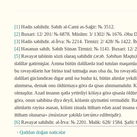
[1]
Hədis səhihdir. Səhih əl-Cami əs-Səğir: № 3512.
[2]
Buxari: 12/ 201/ № 6878. Müslim: 3/ 1302/ № 1676. Əbu Dav
[3]
Hədis səhihdir. əl-İrva: № 2214. Tirmizi: 2/ 428/ № 1422. 
[4]
Həsənun səhih. Səhih Sünən Tirmizi: № 1141. Buxari: 12/ 26
[5]
Rəvayət tabiinin sözü olaraq səhihdir
(ərəb. Səhihun Məqtu)
dəlillər gətirmişlər. Amma bütün dəlillərdə irad tutulan məqamla
bu rəvayətlərin hər birinə irad tutmağa əsas olsa da, bu rəvayətl
dəlilləri gücləndirən digər amil isə budur ki, bütün alimlər yek
alınmırsa, demək onu öldürməyə görə də qisas alınmamalıdır. Kö
olmuşdur. Azad insanın qətlə yetirdiyi köləyə görə qisasla öldü
görə, onun sahibinə diyə deyil, kölənin qiymətini verməlidir. B
alimlərin rəyinə əsasən, köləni zinada ittiham edən azad insana
ittiham olunarsa»
(müxtəsər şəkildə tərcümə edilmişdir)
.
[6]
‹ Qətldən doğan nəticələr