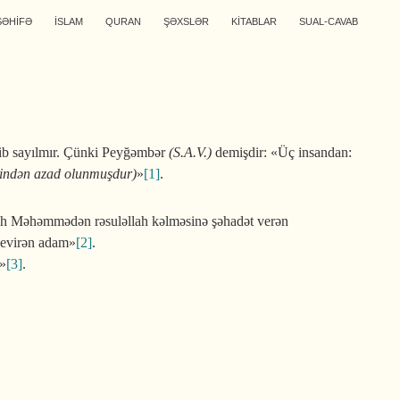
SƏHİFƏ
İSLAM
QURAN
ŞƏXSLƏR
KİTABLAR
SUAL-CAVAB
cib sayılmır. Çünki Peyğəmbər
(S.A.V.)
demişdir: «Üç insandan:
ətindən azad olunmuşdur)
»
[1]
.
llah Məhəmmədən rəsuləllah kəlməsinə şəhadət verən
 çevirən adam»
[2]
.
r»
[3]
.