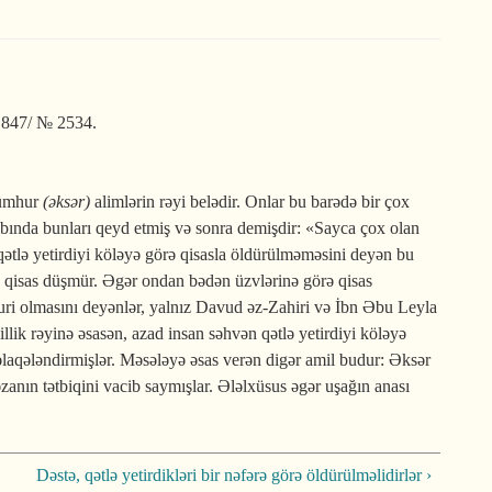
/ 847/ № 2534.
Cümhur
(əksər)
alimlərin rəyi belədir. Onlar bu barədə bir çox
abında bunları qeyd etmiş və sonra demişdir: «Sayca çox olan
n qətlə yetirdiyi köləyə görə qisasla öldürülməməsini deyən bu
örə qisas düşmür. Əgər ondan bədən üzvlərinə görə qisas
uri olmasını deyənlər, yalnız Davud əz-Zahiri və İbn Əbu Leyla
lik rəyinə əsasən, azad insan səhvən qətlə yetirdiyi köləyə
əlaqələndirmişlər. Məsələyə əsas verən digər amil budur: Əksər
zanın tətbiqini vacib saymışlar. Ələlxüsus əgər uşağın anası
Dəstə, qətlə yetirdikləri bir nəfərə görə öldürülməlidirlər ›