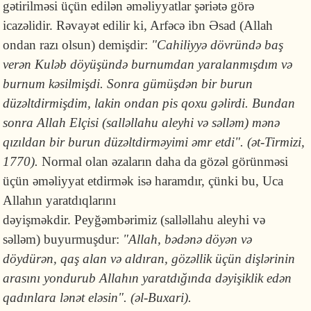
gətirilməsi üçün edilən əməliyyatlar şəriətə görə
icazəlidir. Rəvayət edilir ki, Arfəcə ibn Əsad (Allah
ondan razı olsun) demişdir:
"Cahiliyyə dövründə baş
verən Kuləb döyüşündə burnumdan yaralanmışdım və
burnum kəsilmişdi. Sonra gümüşdən bir burun
düzəltdirmişdim, lakin ondan pis qoxu gəlirdi. Bundan
sonra Allah Elçisi (salləllahu aleyhi və səlləm) mənə
qızıldan bir burun düzəltdirməyimi əmr etdi". (ət-Tirmizi,
1770).
Normal olan əzaların daha da gözəl görünməsi
üçün əməliyyat etdirmək isə haramdır, çünki bu, Uca
Allahın yaratdıqlarını
dəyişməkdir. Peyğəmbərimiz (salləllahu aleyhi və
səlləm) buyurmuşdur:
"Allah, bədənə döyən və
döydürən, qaş alan və aldıran, gözəllik üçün dişlərinin
arasını yondurub Allahın yaratdığında dəyişiklik edən
qadınlara lənət eləsin". (əl-Buxari).