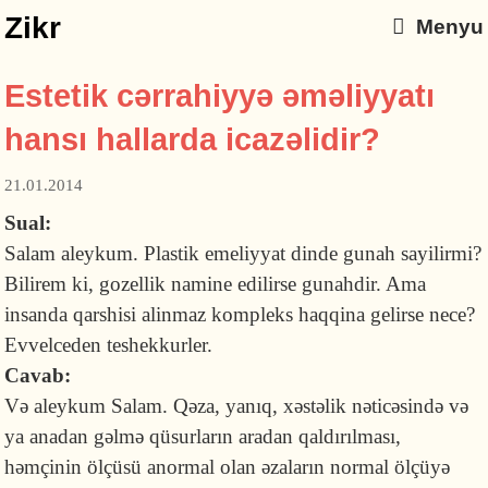
Zikr
Menyu
Estetik cərrahiyyə əməliyyatı
hansı hallarda icazəlidir?
21.01.2014
Sual:
Salam aleykum. Plastik emeliyyat dinde gunah sayilirmi?
Bilirem ki, gozellik namine edilirse gunahdir. Ama
insanda qarshisi alinmaz kompleks haqqina gelirse nece?
Evvelceden teshekkurler.
Cavab:
Və aleykum Salam. Qəza, yanıq, xəstəlik nəticəsində və
ya anadan gəlmə qüsurların aradan qaldırılması,
həmçinin ölçüsü anormal olan əzaların normal ölçüyə