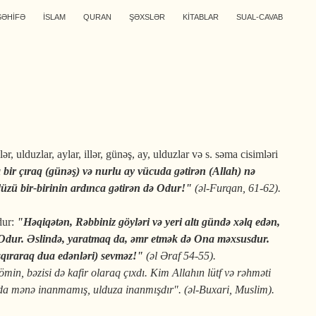
SƏHİFƏ
İSLAM
QURAN
ŞƏXSLƏR
KİTABLAR
SUAL-CAVAB
ulduzlar, aylar, illər, günəş, ay, ulduzlar və s. səma cisimləri
ir çıraq (günəş) və nurlu ay vücuda gətirən (Allah) nə
düzü bir-birinin ardınca gətirən də Odur!"
(əl-Furqan, 61-62).
dur:
"
Həq
iqətən, Rəbbiniz göyləri və yeri altı gündə xəlq edən,
də Odur. Əslində, yaratmaq da, əmr etmək də Ona məxsusdur.
ışqıraraq dua edənləri) sevməz!"
(əl Əraf 54-55).
min, bəzisi də kafir olaraq çıxdı. Kim Allahın lütf və rəhməti
 da mənə inanmamış, ulduza inanmışdır". (əl-Buxari, Muslim).