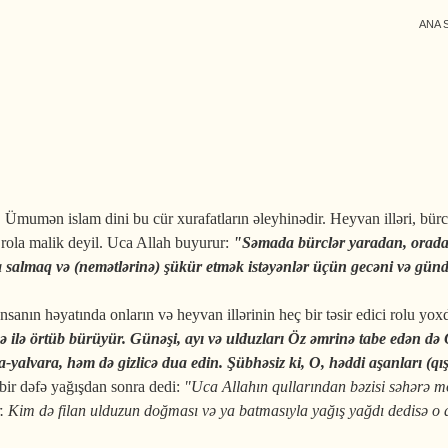
ANA 
mən islam dini bu cür xurafatların əleyhinədir. Heyvan illəri, bürclər, 
r rola malik deyil. Uca Allah buyurur:
"Səmada bürclər yaradan, orada b
a salmaq və (nemətlərinə) şükür etmək istəyənlər üçün gecəni və gün
sanın həyatında onların və heyvan illərinin heç bir təsir edici rolu yox
cə ilə örtüb bürüyür. Günəşi, ayı və ulduzları Öz əmrinə tabe edən 
a-yalvara, həm də gizlicə dua edin. Şübhəsiz ki, O, həddi aşanları (q
 bir dəfə yağışdan sonra dedi:
"Uca Allahın qullarından bəzisi səhərə mö
. Kim də filan ulduzun doğması və ya batmasıyla yağış yağdı dedisə o