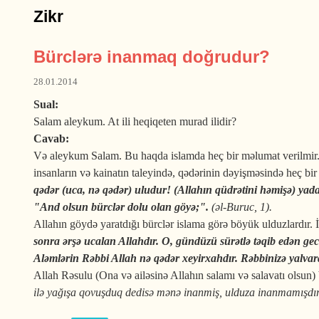
Zikr
Bürclərə inanmaq doğrudur?
28.01.2014
Sual:
Salam aleykum. At ili heqiqeten murad ilidir?
Cavab:
Və aleykum Salam. Bu haqda islamda heç bir məlumat verilmir. Ümu
insanların və kainatın taleyində, qədərinin dəyişməsində heç bi
qədər (uca, nə qədər) uludur! (Allahın qüdrətini həmişə) yad
"And olsun bürclər dolu olan göyə;".
(əl-Buruc, 1).
Allahın göydə yaratdığı bürclər islama görə böyük ulduzlardır. İn
sonra ərşə ucalan Allahdır. O, gündüzü sürətlə təqib edən ge
Aləmlərin Rəbbi Allah nə qədər xeyirxahdır.​
Rəbbinizə yalvar
Allah Rəsulu (Ona və ailəsinə Allahın salamı və salavatı olsun)
ilə yağışa qovuşduq dedisə mənə inanmiş, ulduza inanmamışdır