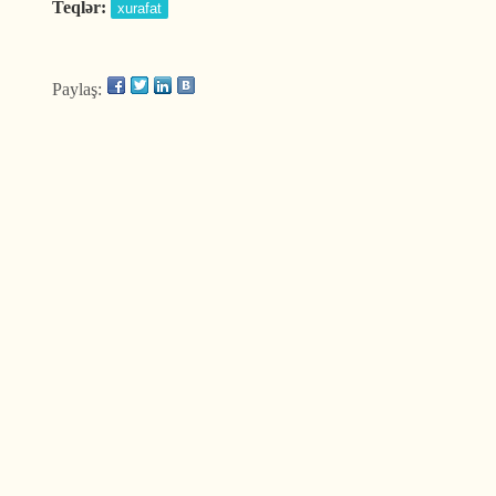
Teqlər:
xurafat
Paylaş: