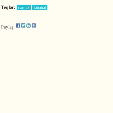
Teqlər:
namaz
təbabət
Paylaş: