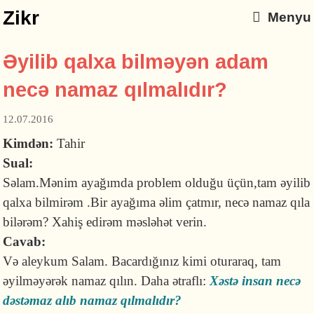
Zikr
Menyu
Əyilib qalxa bilməyən adam
necə namaz qılmalıdır?
12.07.2016
Kimdən:
Tahir
Sual:
Səlam.Mənim ayağımda problem olduğu üçün,tam əyilib
qalxa bilmirəm .Bir ayağıma əlim çatmır, necə namaz qıla
bilərəm? Xahiş edirəm məsləhət verin.
Cavab:
Və aleykum Salam. Bacardığınız kimi oturaraq, tam
əyilməyərək namaz qılın. Daha ətraflı:
Xəstə insan necə
dəstəmaz alıb namaz qılmalıdır?