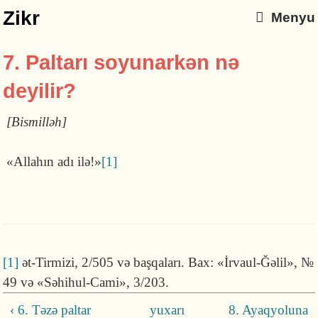
Zikr
Menyu
7. Paltarı soyunarkən nə
deyilir?
[Bismilləh]
«Allahın adı ilə!»
[1]
[1]
ət-Tirmizi, 2/505 və başqaları. Bax: «İrvaul-Ğəlil», №
49 və «Səhihul-Cami», 3/203.
‹ 6. Təzə paltar
yuxarı
8. Ayaqyoluna