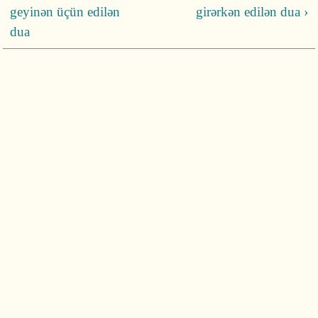
geyinən üçün edilən
girərkən edilən dua ›
dua