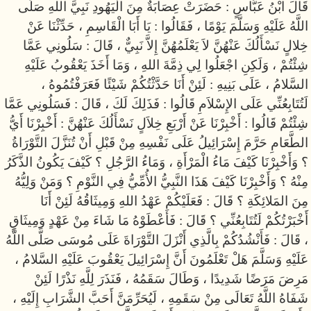
قَالَ ابْنُ عَبَّاسٍ : حَضَرَتْ عِصَابَةٌ مِنَ الْيَهُودِ نَبِيَّ اللهِ صَلَّى
اللَّهُ عَلَيْهِ وَسَلَّمَ يَوْمًا ، فَقَالُوا : يَا أَبَا الْقَاسِمِ ، حَدِّثْنَا عَنْ
خِلالٍ نَسْأَلُكَ عَنْهُنَّ لاَ يَعْلَمُهُنَّ إِلاَّ نَبِيٌّ ، قَالَ : سَلُونِي عَمَّا
شِئْتُمْ ، وَلَكِنِ اجْعَلُوا لِي ذِمَّةَ اللهِ ، وَمَا أَخَذَ يَعْقُوبُ عَلَيْهِ
السَّلامُ ، عَلَى بَنِيهِ : لَئِنْ أَنَا حَدَّثْتُكُمْ شَيْئًا فَعَرَفْتُمُوهُ ،
لَتُتَابِعُنِّي عَلَى الإِسْلاَمِ قَالُوا : فَذَلِكَ لَكَ ، قَالَ : فَسَلُونِي عَمَّا
شِئْتُمْ قَالُوا : أَخْبِرْنَا عَنْ أَرْبَعِ خِلاَلٍ نَسْأَلُكَ عَنْهُنَّ : أَخْبِرْنَا أَيُّ
الطَّعَامِ حَرَّمَ إِسْرَائِيلُ عَلَى نَفْسِهِ مِنْ قَبْلِ أَنْ تُنَزَّلَ التَّوْرَاةُ
؟ وَأَخْبِرْنَا كَيْفَ مَاءُ الْمَرْأَةِ ، وَمَاءُ الرَّجُلِ ؟ كَيْفَ يَكُونُ الذَّكَرُ
مِنْهُ ؟ وَأَخْبِرْنَا كَيْفَ هَذَا النَّبِيُّ الأُمِّيُّ فِي النَّوْمِ ؟ وَمَنْ وَلِيُّهُ
مِنَ المَلائِكَةِ ؟ قَالَ : فَعَلَيْكُمْ عَهْدُ اللهِ وَمِيثَاقُهُ لَئِنْ أَنَا
أَخْبَرْتُكُمْ لَتُتَابِعُنِّي ؟ قَالَ : فَأَعْطَوْهُ مَا شَاءَ مِنْ عَهْدٍ وَمِيثَاقٍ
، قَالَ : فَأَنْشُدُكُمْ بِالَّذِي أَنْزَلَ التَّوْرَاةَ عَلَى مُوسَى صَلَّى اللَّهُ
عَلَيْهِ وَسَلَّمَ هَلْ تَعْلَمُونَ أَنَّ إِسْرَائِيلَ يَعْقُوبَ عَلَيْهِ السَّلامُ ،
مَرِضَ مَرَضًا شَدِيدًا ، وَطَالَ سَقَمُهُ ، فَنَذَرَ لِلَّهِ نَذْرًا لَئِنْ
شَفَاهُ اللَّهُ تَعَالَى مِنْ سَقَمِهِ ، لَيُحَرِّمَنَّ أَحَبَّ الشَّرَابِ إِلَيْهِ ،