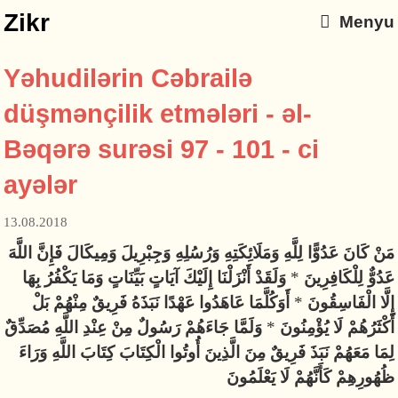
Zikr
Menyu
Yəhudilərin Cəbrailə
düşmənçilik etmələri - əl-
Bəqərə surəsi 97 - 101 - ci
ayələr
13.08.2018
مَنْ كَانَ عَدُوًّا لِلَّهِ وَمَلَائِكَتِهِ وَرُسُلِهِ وَجِبْرِيلَ وَمِيكَالَ فَإِنَّ اللَّهَ
وَلَقَدْ أَنْزَلْنَا إِلَيْكَ آيَاتٍ بَيِّنَاتٍ وَمَا يَكْفُرُ بِهَا
*
عَدُوٌّ لِلْكَافِرِينَ
أَوَكُلَّمَا عَاهَدُوا عَهْدًا نَبَذَهُ فَرِيقٌ مِنْهُمْ بَلْ
*
إِلَّا الْفَاسِقُونَ
وَلَمَّا جَاءَهُمْ رَسُولٌ مِنْ عِنْدِ اللَّهِ مُصَدِّقٌ
*
أَكْثَرُهُمْ لَا يُؤْمِنُونَ
لِمَا مَعَهُمْ نَبَذَ فَرِيقٌ مِنَ الَّذِينَ أُوتُوا الْكِتَابَ كِتَابَ اللَّهِ وَرَاءَ
ظُهُورِهِمْ كَأَنَّهُمْ لَا يَعْلَمُونَ