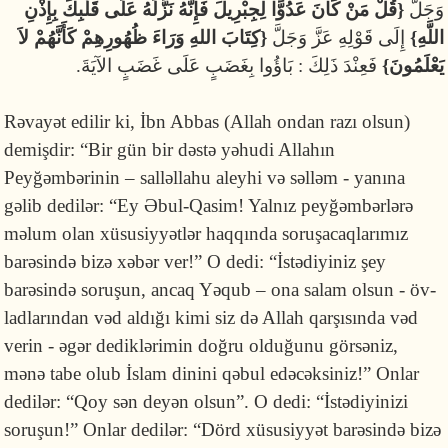
وَجَلَّ
{قُلْ مَنْ كَانَ عَدُوًّا لِجِبْرِيلَ فَإِنَّهُ نَزَّلَهُ عَلَى قَلْبِكَ بِإِذْنِ
اللَّهِ}
إِلَى قَوْلِهِ عَزَّ وَجَلَّ
{كِتَابَ اللهِ وَرَاءَ ظُهُورِهِمْ كَأَنَّهُمْ لاَ
يَعْلَمُونَ}
فَعِنْدَ ذَلِكَ : بَاؤُوا بِغَضَبٍ عَلَى غَضَبٍ الآيَةَ.
Rəvayət edilir ki, İbn Abbas (Allah ondan razı olsun)
demişdir: “Bir gün bir dəstə yəhudi Allahın
Peyğəmbərinin – salləllahu aleyhi və səlləm - yanına
gəlib dedilər: “Ey Əbul-Qasim! Yalnız peyğəm­bər­lərə
məlum olan xüsusiyyət­lər haqqında soruşacaqlarımız
barəsində bizə xəbər ver!” O dedi: “İstədiyiniz şey
barəsində soruşun, ancaq Yə­qub – ona salam olsun - öv­
ladlarından vəd aldığı kimi siz də Allah qarşı­sında vəd
verin - əgər dediklərimin doğru olduğunu görsəniz,
mənə tabe olub İslam dinini qəbul edəcəksiniz!” Onlar
dedilər: “Qoy sən de­yən olsun”. O dedi: “İstədiyinizi
soruşun!” Onlar dedilər: “Dörd xüsusiyyət barəsin­də bizə