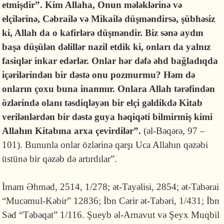
etmişdir”. Kim Allaha, Onun mələklərinə və
elçilərinə, Cəbrailə və Mikailə düşməndirsə, şübhəsiz
ki, Allah da o kafirlərə düşməndir. Biz sənə aydın
başa düşülən dəlillər nazil etdik ki, onları da yalnız
fasiqlər inkar edərlər. Onlar hər dəfə əhd bağladıqda
içərilərindən bir dəstə onu pozmurmu? Həm də
onların çoxu buna inanmır. Onlara Allah tərəfindən
özlərində olanı təsdiqləyən bir elçi gəldikdə Kitab
verilənlərdən bir dəstə guya həqiqəti bilmirmiş kimi
Allahın Kitabına arxa çevirdilər”.
(əl-Bəqərə, 97 –
101). Bununla onlar özlərinə qarşı Uca Allahın qəzəbi
üs­tünə bir qə­zəb də artırdılar”.
İmam Əhməd, 2514, 1/278; ət-Tayəlisi, 2854; ət-Tabərai
“Mucəmul-Kəbir” 12836; İbn Cərir ət-Tabəri, 1/431; İbn
Səd “Təbəqat” 1/116. Şueyb əl-Arnavut və Şeyx Muqbil