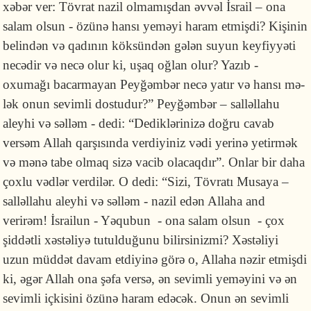
xəbər ver: Tövrat nazil olmamışdan əvvəl İsrail – ona
salam olsun - özünə hansı yeməyi haram etmişdi? Kişinin
belindən və qadının köksündən gələn suyun keyfiyyəti
necədir və necə olur ki, uşaq oğlan olur? Yazıb -
oxumağı bacarmayan Pey­ğəmbər necə yatır və hansı mə­
lək onun sevimli dostudur?” Peyğəmbər – salləllahu
aleyhi və səlləm - dedi: “Dediklərinizə doğru cavab
versəm Allah qarşısında ver­di­yi­niz vədi yerinə yetirmək
və mənə tabe olmaq sizə vacib olacaqdır”. Onlar bir daha
çoxlu vədlər verdilər. O dedi: “Sizi, Tövratı Musaya –
salləllahu aleyhi və səlləm - nazil edən Allaha and
verirəm! İsrailun - Yəqubun - ona salam olsun - çox
şiddətli xəstə­liyə tutulduğunu bilirsinizmi? Xəstəliyi
uzun müddət davam etdiyinə görə o, Alla­ha nəzir etmişdi
ki, əgər Allah ona şəfa versə, ən sevimli yeməyi­ni və ən
sevimli içkisini özünə haram edəcək. Onun ən sevimli