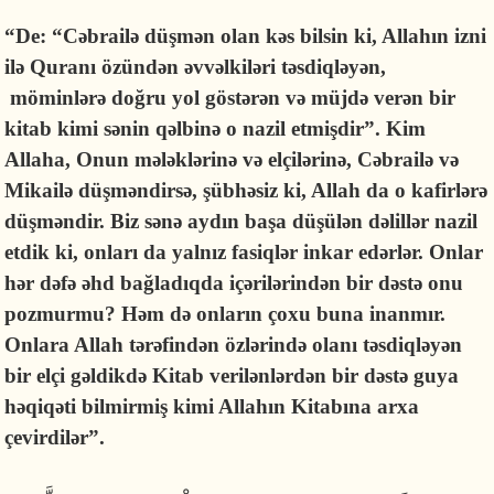
“De: “Cəbrailə düşmən olan kəs bilsin ki, Allahın izni
ilə Quranı özündən əvvəlkiləri təsdiqləyən,
möminlərə doğru yol göstərən və müjdə verən bir
kitab kimi sənin qəlbinə o nazil etmişdir”. Kim
Allaha, Onun mələklərinə və elçilərinə, Cəbrailə və
Mikailə düşməndirsə, şübhəsiz ki, Allah da o kafirlərə
düşməndir. Biz sənə aydın başa düşülən dəlillər nazil
etdik ki, onları da yalnız fasiqlər inkar edərlər. Onlar
hər dəfə əhd bağladıqda içərilərindən bir dəstə onu
pozmurmu? Həm də onların çoxu buna inanmır.
Onlara Allah tərəfindən özlərində olanı təsdiqləyən
bir elçi gəldikdə Kitab verilənlərdən bir dəstə guya
həqiqəti bilmirmiş kimi Allahın Kitabına arxa
çevirdilər”.