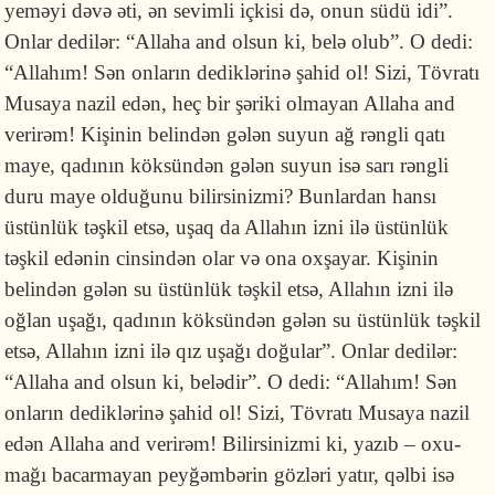
yeməyi dəvə əti, ən sevimli içkisi də, onun südü idi”.
Onlar de­dilər: “Allaha and olsun ki, belə olub”. O dedi:
“Allahım! Sən onların dediklərinə şahid ol! Sizi, Tövratı
Musaya nazil edən, heç bir şəriki olmayan Allaha and
verirəm! Kişinin belindən gələn suyun ağ rəngli qatı
maye, qadının köksündən gələn suyun isə sarı rəngli
duru maye olduğunu bilirsinizmi? Bunlardan hansı
üstün­lük təşkil etsə, uşaq da Allahın izni ilə üstünlük
təşkil edənin cinsindən olar və ona oxşayar. Kişinin
belindən gələn su üstünlük təşkil etsə, Allahın izni ilə
oğlan uşağı, qadının köksündən gələn su üstünlük təşkil
etsə, Allahın izni ilə qız uşağı doğular”. Onlar dedilər:
“Allaha and olsun ki, belədir”. O dedi: “Allahım! Sən
onların dediklərinə şahid ol! Sizi, Tövratı Musaya nazil
edən Allaha and verirəm! Bilirsinizmi ki, yazıb – oxu­
mağı bacarmayan peyğəmbərin gözləri yatır, qəlbi isə