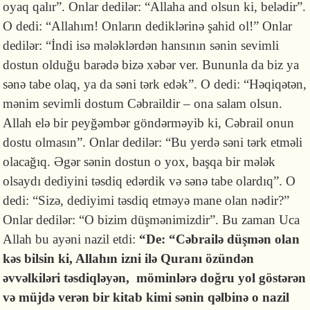
oyaq qalır”. Onlar dedilər: “Allaha and olsun ki, be­lə­dir”.
O dedi: “Allahım! Onların dediklərinə şahid ol!” Onlar
dedilər: “İndi isə mələklər­dən hansının sənin sevimli
dostun olduğu barədə bizə xəbər ver. Bununla da biz ya
sənə tabe olaq, ya da səni tərk edək”. O dedi: “Həqiqə­tən,
mənim sevimli dostum Cəbraildir – ona salam olsun.
Allah elə bir peyğəmbər göndərməyib ki, Cəbrail onun
dostu olmasın”. Onlar dedilər: “Bu yerdə səni tərk etməli
olacağıq. Əgər sənin dostun o yox, başqa bir mələk
olsaydı dediyini təsdiq edər­dik və sənə tabe olardıq”. O
dedi: “Si­zə, dediyimi təsdiq etməyə mane olan nədir?”
Onlar dedilər: “O bizim düşmənimizdir”. Bu zaman Uca
Allah bu ayəni nazil etdi:
“De: “Cəbrailə düşmən olan
kəs bilsin ki, Allahın izni ilə Quranı özündən
əvvəlkiləri təsdiqləyən, möminlərə doğru yol göstərən
və müjdə verən bir kitab kimi sənin qəlbinə o nazil