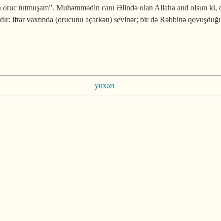
ən oruc tutmuşam”. Muhəmmədin canı Əlində olan Allaha and olsun ki, 
dır: iftar vaxtında (orucunu açarkən) sevinər; bir də Rəbbinə qovuşdu
yuxarı