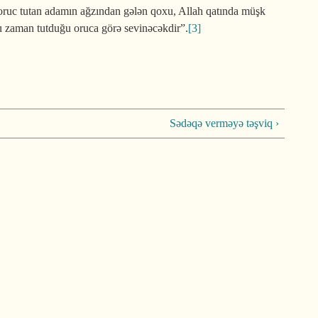
oruc tutan adamın ağzından gələn qoxu, Allah qatında müşk
ğu zaman tutduğu oruca görə sevinəcəkdir”.
[3]
Sədəqə verməyə təşviq ›