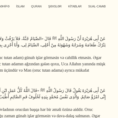
SƏHİFƏ
İSLAM
QURAN
ŞƏXSLƏR
KİTABLAR
SUAL-CAVAB
عَنْ أَبِى هُرَيْرَةَ أَنَّ رَسُولَ اللَّهِ ﷺ قَالَ «الصِّيَامُ جُنَّةٌ، فَلاَ يَرْفُثْ وَلاَ ،
يَتْرُكُ طَعَامَهُ وَشَرَابَهُ وَشَهْوَتَهُ مِنْ أَجْلِى، الصِّيَامُ لِى، وَأَنَا أَجْزِى بِهِ»
 tutan adam) günah işlər görməsin və cahil­lik etməsin. Əgər
uc tutan adamın ağzından gələn qoxu, Uca Allahın yanında müşk
im üçündür və Mən (oruc tutan ada­ma) ayrıca mükafat
عَنْ أَبِى هُرَيْرَةَ يَقُولُ قَالَ رَسُولُ اللَّهِ ﷺ «قَالَ اللَّهُ كُلُّ عَمَلِ ابْنِ آدَمَ لَه
إِنِّى امْرُؤٌ صَائِمٌ. وَالَّذِى نَفْسُ مُحَمَّدٍ بِيَدِهِ لَخُلُوفُ فَمِ الصَّائِمِ أَطْيَبُ »
 övladının orucdan başqa hər bir əməli özünə aiddir. Oruc
uğu zaman günah işlər görməsin və dava-dalaş salmasın. Əgər