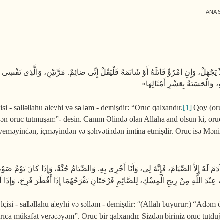
ANA 
يَجْهَلْ، وَإِنِ امْرُؤٌ قَاتَلَهُ أَوْ شَاتَمَهُ فَلْيَقُلْ إِنِّى صَائِمٌ. مَرَّتَيْنِ، وَالَّذِى نَفْسِ
، وَالْحَسَنَةُ بِعَشْرِ أَمْثَالِهَا
si - salləllahu aleyhi və səlləm - demişdir: “Oruc qalxandır.
[1]
Qoy (oruc
Mən oruc tutmuşam”- desin. Canım Əlində olan Allaha and olsun ki, or
 yemə­yindən, içməyindən və şəhvətindən imtina etmişdir. Oruc isə Mən
ُ إِلاَّ الصِّيَامَ، فَإِنَّهُ لِى، وَأَنَا أَجْزِى بِهِ. وَالصِّيَامُ جُنَّةٌ، وَإِذَا كَانَ يَوْمُ صَوْمِ 
عِنْدَ اللَّهِ مِنْ رِيحِ الْمِسْكِ، لِلصَّائِمِ فَرْحَتَانِ يَفْرَحُهُمَا إِذَا أَفْطَرَ فَرِحَ، وَإِذَا ل
lçisi - salləllahu aleyhi və səlləm - demişdir: “(Allah buyurur:) “Adəm
ca mükafat verəcəyəm”. Oruc bir qalxan­dır. Sizdən biriniz oruc tutd