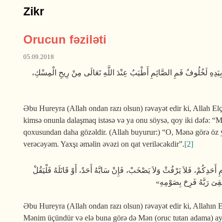
Zikr
Orucun fəziləti
05.09.2018
ى بِيَدِهِ لَخُلُوفُ فَمِ الصَّائِمِ أَطْيَبُ عِنْدَ اللَّهِ تَعَالَى مِنْ رِيحِ الْمِسْكِ
Əbu Hureyra (Allah ondan razı olsun) rəvayət edir ki, Allah Elçi
kimsə onunla dalaşmaq istəsə və ya onu söysə, qoy iki dəfə: “
qoxusun­dan daha gözəldir. (Allah buyu­rur:) “O, Mənə görə öz
verəcəyəm. Yaxşı əməlin əvəzi on qat veri­lə­cəkdir”.
[2]
أَحَدِكُمْ، فَلاَ يَرْفُثْ وَلاَ يَصْخَبْ، فَإِنْ سَابَّهُ أَحَدٌ، أَوْ قَاتَلَهُ فَلْيَقُلْ
َقِىَ رَبَّهُ فَرِحَ بِصَوْمِهِ
Əbu Hureyra (Allah ondan razı olsun) rəvayət edir ki, Allahın E
Mənim üçündür və elə buna görə də Mən (oruc tutan adama) ayrı