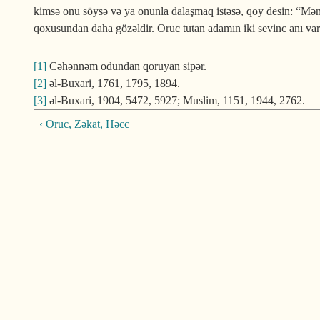
kimsə onu söysə və ya onunla dalaş­maq istəsə, qoy desin: “M
qoxusundan daha gözəldir. Oruc tutan adamın iki sevinc anı var
[1]
Cəhənnəm odundan qoruyan sipər.
[2]
əl-Buxari, 1761, 1795, 1894.
[3]
əl-Buxari, 1904, 5472, 5927; Muslim, 1151, 1944, 2762.
‹ Oruc, Zəkat, Həcc