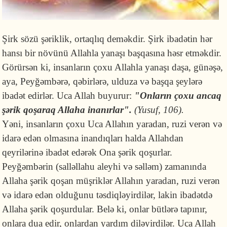
Şirk sözü şəriklik, ortaqlıq deməkdir. Şirk ibadətin hər
hansı bir növünü Allahla yanaşı başqasına həsr etməkdir.
Görürsən ki, insanların çoxu Allahla yanaşı daşa, günəşə,
aya, Peyğəmbərə, qəbirlərə, ulduza və başqa şeylərə
ibadət edirlər. Uca Allah buyurur:
"Onların çoxu ancaq
şərik qoşaraq Allaha inanırlar".
(Yusuf, 106).
Yəni, insanların çoxu Uca Allahın yaradan, ruzi verən və
idarə edən olmasına inandıqları halda Allahdan
qeyrilərinə ibadət edərək Ona şərik qoşurlar.
Peyğəmbərin (salləllahu aleyhi və səlləm) zamanında
Allaha şərik qoşan müşriklər Allahın yaradan, ruzi verən
və idarə edən olduğunu təsdiqləyirdilər, lakin ibadətdə
Allaha şərik qoşurdular. Belə ki, onlar bütlərə tapınır,
onlara dua edir, onlardan yardım diləyirdilər. Uca Allah