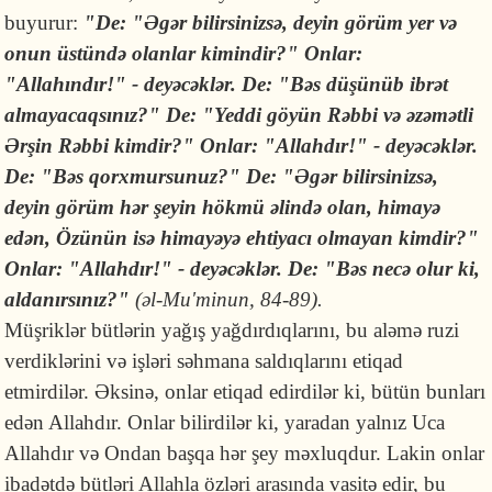
buyurur:
"
De: "Əgər
bilirsinizsə,
deyin görüm
yer və
onun üstündə olanlar kimindir?" Onlar:
"Allahındır!" - deyəcəklər. De: "Bəs düşünüb ibrət
almayacaqsınız?" De: "Yeddi göyün Rəbbi və əzəmətli
Ərşin Rəbbi kimdir?" Onlar: "Allahdır!" - deyəcəklər.
De: "Bəs qorxmursunuz?" De: "Əgər bilirsinizsə,
deyin görüm
hər şeyin hökmü əlində olan, himayə
edən, Özünün isə himayəyə ehtiyacı olmayan kimdir?"
Onlar: "Allahdır!" - deyəcəklər. De: "Bəs necə olur ki,
aldanırsınız?"
(əl-Mu'minun, 84-89).
Müşriklər bütlərin yağış yağdırdıqlarını, bu aləmə ruzi
verdiklərini və işləri səhmana saldıqlarını etiqad
etmirdilər. Əksinə, onlar etiqad edirdilər ki, bütün bunları
edən Allahdır. Onlar bilirdilər ki, yaradan yalnız Uca
Allahdır və Ondan başqa hər şey məxluqdur. Lakin onlar
ibadətdə bütləri Allahla özləri arasında vasitə edir, bu