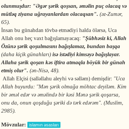
olunmuşdur: "Əgər şərik qoşsan, əməlin puç olacaq və
mütləq ziyana uğrayanlardan olacaqsan".
(əz-Zumər,
65).
İnsan bu günahdan tövbə etmədiyi halda ölərsə, Uca
Allah onu heç vaxt bağışlamayacaq:
"Şübhə­siz
ki, Allah
Özünə
şə
rik qo
ş
ulmas
ı
n
ı
ba
ğış
lamaz, bundan ba
ş
qa
(
daha ki
ç
ik g
ü
nahlar
ı)
is
ə
ist
ə
diyi kims
ə
y
ə
ba
ğış
layar.
Allaha şərik qoşan kəs iftira atmaqla böyük bir günah
etmiş olur".
(ən-Nisə, 48).
Allah Elçisi (salləllahu aleyhi və səlləm) demişdir:
"Uca
Allah buyurdu: "Mən şərik olmağa möhtac deyiləm. Kim
bir əməl edər və əməlində bir kəsi Mənə şərik qoşarsa,
onu da, onun qoşduğu şəriki də tərk edərəm". (Muslim,
2985).
Mövzular:
islamın əsasları