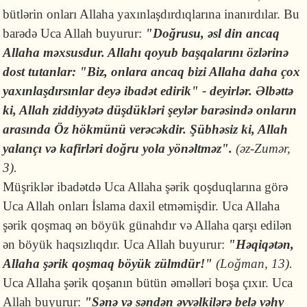
bütlərin onları Allaha yaxınlaşdırdıqlarına inanırdılar. Bu
barədə Uca Allah buyurur:
"
Doğru
su, əsl din ancaq
Allaha məxsusdur. Allahı qoyub başqalarını özlərinə
dost tutanlar: "Biz, onlara ancaq bizi Allaha daha çox
yaxınlaşdırsınlar deyə ibadət edirik" -
deyirlər.
Əlbəttə
ki, Allah ziddiyyətə düşdükləri şeylər barəsində onların
arasında Öz hökmünü verəcəkdir. Şübhəsiz ki, Allah
yalançı və kafirləri doğru yola yönəltməz".
(əz-Zumər,
3).
Müşriklər ibadətdə Uca Allaha şərik qoşduqlarına görə
Uca Allah onları İslama daxil etməmişdir. Uca Allaha
şərik qoşmaq ən böyük günahdır və Allaha qarşı edilən
ən böyük haqsızlıqdır. Uca Allah buyurur:
"Həqiqətən,
Allaha şərik qoşmaq böyük zülmdür!"
(Loğman, 13).
Uca Allaha şərik qoşanın bütün əməlləri boşa çıxır. Uca
Allah buyurur:
"Sənə və səndən əvvəlkilərə belə vəhy