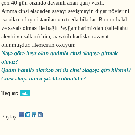
çox 40 gün ərzində davamlı axan qan) vaxtı.
Amma cinsi əlaqədən savayı sevişməyin digər növlərini
isə ailə cütlüyü istənilən vaxtı edə bilərlər. Bunun halal
və savab olması ilə bağlı Peyğəmbərimizdən
(salləllahu
aleyhi va səlləm) bir çox səhih hədislər rəvayət
olunmuşdur. Həmçinin oxuyun:
Nəyə görə heyz olan qadınla cinsi əlaqəyə girmək
olmaz?
Qadın hamilə olarkən əri ilə cinsi əlaqəyə girə bilərmi?
Cinsi əlaqə hansı şəkildə olmalıdır?
Teqlər:
ailə
Paylaş: