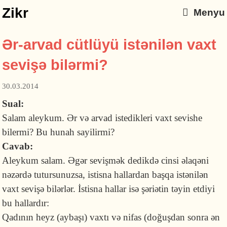
Zikr
Menyu
Ər-arvad cütlüyü istənilən vaxt
sevişə bilərmi?
30.03.2014
Sual:
Salam aleykum. Ər və arvad istedikleri vaxt sevishe
bilermi? Bu hunah sayilirmi?
Cavab:
Aleykum salam. Əgər sevişmək dedikdə cinsi əlaqəni
nəzərdə tutursunuzsa, istisna hallardan başqa istənilən
vaxt sevişə bilərlər. İstisna hallar isə şəriətin təyin etdiyi
bu hallardır:
Qadının heyz (aybaşı) vaxtı və nifas (doğuşdan sonra ən