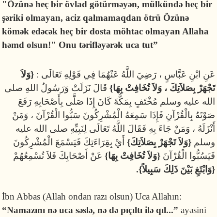
"Özünə heç bir övlad götürməyən, mülkündə heç bir
şəriki olmayan, aciz qalmamaqdan ötrü Özünə
kömək edəcək heç bir dosta möhtac olmayan Allaha
həmd olsun!"
Onu tərifləyərək uca tut
”
عَنِ ابْنِ عَبَّاسٍ ، رَضِيَ اللَّهُ عَنْهُمَا فِي قَوْلِهِ تَعَالَى :
{وَلاَ
تَجْهَرْ بِصَلاَتِكَ ، وَلاَ تُخَافِتْ بِهَا}
قَالَ نَزَلَتْ وَرَسُولُ اللهِ صلى
الله عليه وسلم مُخْتَفٍ بِمَكَّةَ كَانَ إِذَا صَلَّى بِأَصْحَابِهِ رَفَعَ
صَوْتَهُ بِالْقُرْآنِ فَإِذَا سَمِعَهُ الْمُشْرِكُونَ سَبُّوا الْقُرْآنَ ، وَمَنْ
أَنْزَلَهُ ، وَمَنْ جَاءَ بِهِ فَقَالَ اللَّهُ تَعَالَى لِنَبِيِّهِ صلى الله عليه
وسلم
{وَلاَ تَجْهَرْ بِصَلاَتِكَ}
أَيْ بِقِرَاءَتِكَ فَيَسْمَعَ الْمُشْرِكُونَ
فَيَسُبُّوا الْقُرْآنَ
{وَلاَ تُخَافِتْ بِهَا}
عَنْ أَصْحَابِكَ فَلاَ تُسْمِعُهُمْ
{وَابْتَغِ بَيْنَ ذَلِكَ سَبِيلاً}.
İbn Abbas (Allah ondan razı olsun) Uca Allahın:
“Namazını nə uca səslə, nə də pıçıltı ilə qıl...”
ayə­sini