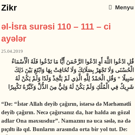
Zikr
Menyu
əl-İsra surəsi 110 – 111 – ci
ayələr
25.04.2019
قُلِ ادْعُوا اللَّهَ أَوِ ادْعُوا الرَّحْمَنَ أَيًّا مَا تَدْعُوا فَلَهُ الْأَسْمَاءُ
الْحُسْنَى وَلَا تَجْهَرْ بِصَلَاتِكَ وَلَا تُخَافِتْ بِهَا وَابْتَغِ بَيْنَ ذَلِكَ
وَقُلِ الْحَمْدُ لِلَّهِ الَّذِي لَمْ يَتَّخِذْ وَلَدًا وَلَمْ يَكُنْ لَهُ
*
سَبِيلًا
شَرِيكٌ فِي الْمُلْكِ وَلَمْ يَكُنْ لَهُ وَلِيٌّ مِنَ الذُّلِّ وَكَبِّرْهُ تَكْبِيرًا
“De: “İstər Allah deyib çağırın, istərsə də Mərhəmətli
deyib çağırın. Necə çağırsanız da, hər halda ən gözəl
adlar Ona məxsusdur”. Namazını nə uca səslə, nə də
pıçıltı ilə qıl. Bunların arasında orta bir yol tut. De: