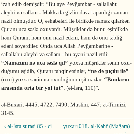
izah edib demişdir: “Bu ayə Peyğəmbər - sallallahu
aleyhi və səlləm - Məkkədə gizlin dəvət apar­dığı zaman
nazil olmuşdur. O, əshabələri ilə birlikdə namaz qılarkən
Quranı uca səslə oxuyardı. Müşriklər də bunu eşitdikdə
həm Quranı, həm onu nazil edəni, həm də onu təbliğ
edəni söyərdilər. Onda uca Allah Peyğəmbərinə -
sallallahu aleyhi və səlləm - bu ayəni nazil etdi:
“Namazını nə uca səslə qıl”
yoxsa müşriklər sənin oxu­
du­ğunu eşidib, Quranı təhqir etsin­lər,
“nə də pıçıltı ilə”
(oxu) yoxsa sənin nə oxu­du­ğunu eşitməzlər.
“Bunların
arasında orta bir yol tut”.
(əl-İsra, 110)”.
əl-Buxari, 4445, 4722, 7490; Muslim, 447; ət-Tirmizi,
3145.
‹ əl-İsra surəsi 85 - ci
yuxarı
018. əl-Kəhf (Mağara)