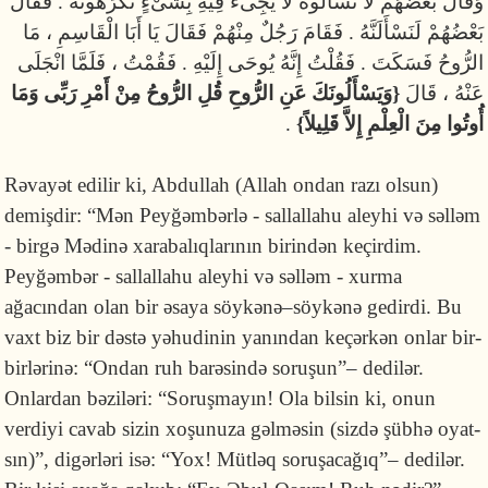
وَقَالَ بَعْضُهُمْ لاَ تَسْأَلُوهُ لاَ يَجِىءُ فِيهِ بِشَىْءٍ تَكْرَهُونَهُ . فَقَالَ
بَعْضُهُمْ لَنَسْأَلَنَّهُ . فَقَامَ رَجُلٌ مِنْهُمْ فَقَالَ يَا أَبَا الْقَاسِمِ ، مَا
الرُّوحُ فَسَكَتَ . فَقُلْتُ إِنَّهُ يُوحَى إِلَيْهِ . فَقُمْتُ ، فَلَمَّا انْجَلَى
عَنْهُ ، قَالَ
{وَيَسْأَلُونَكَ عَنِ الرُّوحِ قُلِ الرُّوحُ مِنْ أَمْرِ رَبِّى وَمَا
.
أُوتُوا مِنَ الْعِلْمِ إِلاَّ قَلِيلاً}
Rəvayət edilir ki, Abdullah (Allah ondan razı olsun)
demişdir: “Mən Peyğəmbərlə - sallallahu aleyhi və səlləm
- birgə Mədi­nə xaraba­lıq­la­rı­nın birindən keçirdim.
Peyğəmbər - sallallahu aleyhi və səlləm - xurma
ağacından olan bir əsaya söy­kənə–söy­­kənə gedirdi. Bu
vaxt biz bir dəstə yəhudinin yanından keçərkən onlar bir-
bir­lə­­rinə: “Ondan ruh barəsində soruşun”– dedilər.
Onlardan bəziləri: “So­ruş­ma­yın! Ola bilsin ki, onun
verdiyi cavab sizin xoşunuza gəlməsin (sizdə şübhə oyat­
sın)”, digər­ləri isə: “Yox! Müt­ləq soruşacağıq”– dedilər.