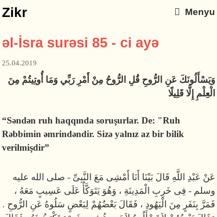
Zikr
Menyu
əl-İsra surəsi 85 - ci ayə
25.04.2019
وَيَسْأَلُونَكَ عَنِ الرُّوحِ قُلِ الرُّوحُ مِنْ أَمْرِ رَبِّي وَمَا أُوتِيتُمْ مِنَ
الْعِلْمِ إِلَّا قَلِيلًا
“Səndən ruh haqqında soruşurlar. De: "Ruh
Rəbbimin əmrindəndir.
Sizə yalnız az bir bilik
verilmişdir”
عَنْ عَبْدِ اللَّهِ قَالَ بَيْنَا أَنَا أَمْشِى مَعَ النَّبِىِّ - صلى الله عليه
وسلم - فِى خَرِبِ الْمَدِينَةِ ، وَهُوَ يَتَوَكَّأُ عَلَى عَسِيبٍ مَعَهُ ،
فَمَرَّ بِنَفَرٍ مِنَ الْيَهُودِ ، فَقَالَ بَعْضُهُمْ لِبَعْضٍ سَلُوهُ عَنِ الرُّوحِ .