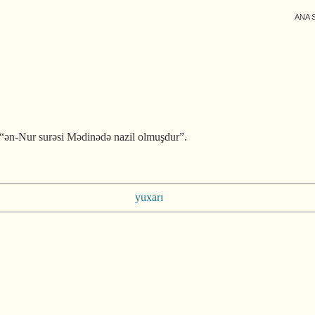
ANA 
: “ən-Nur surəsi Mədinədə nazil olmuşdur”.
yuxarı