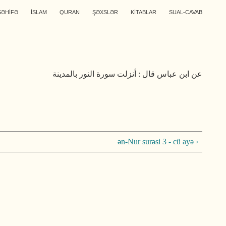
SƏHİFƏ
İSLAM
QURAN
ŞƏXSLƏR
KİTABLAR
SUAL-CAVAB
عن ابن عباس قال : أنزلت سورة النور بالمدينة
ən-Nur surəsi 3 - cü ayə ›