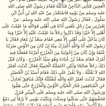
الْعَجِينَ فَتَأْتِي الدَّاجِنُ فَتَأْكُلُهُ فَقَامَ رَسُولُ اللهِ صلى الله
عليه وسلم مِنْ يَوْمِهِ فَاسْتَعْذَرَ مِنْ عَبْدِ اللهِ بْنِ أُبَيٍّ ابْنِ
سَلُولَ ، فَقَالَ رَسُولُ اللهِ صلى الله عليه وسلم : مَنْ
يَعْذِرُنِي مِنْ رَجُلٍ بَلَغَنِي أَذَاهُ فِي أَهْلِي فَوَاللَّهِ مَا عَلِمْتُ عَلَى
أَهْلِي إِلاَّ خَيْرًا وَقَدْ ذَكَرُوا رَجُلاً مَا عَلِمْتُ عَلَيْهِ إِلاَّ خَيْرًا وَمَا
كَانَ يَدْخُلُ عَلَى أَهْلِي إِلاَّ مَعِي فَقَامَ سَعْدُ بْنُ مُعَاذٍ فَقَالَ يَا
رَسُولَ اللهِ أَنَا وَاللَّهِ أَعْذِرُكَ مِنْهُ إِنْ كَانَ مِنَ الأَوْسِ ضَرَبْنَا
عُنُقَهُ وَإِنْ كَانَ مِنْ إِخْوَانِنَا مِنَ الْخَزْرَجِ أَمَرْتَنَا فَفَعَلْنَا فِيهِ
أَمْرَكَ فَقَامَ سَعْدُ بْنُ عُبَادَةَ وَهُوَ سَيِّدُ الْخَزْرَجِ ، وَكَانَ قَبْلَ
ذَلِكَ رَجُلاً صَالِحًا وَلَكِنِ احْتَمَلَتْهُ الْحَمِيَّةُ فَقَالَ كَذَبْتَ لَعَمْرُ
اللهِ لاَ تَقْتُلُهُ ، وَلاَ تَقْدِرُ عَلَى ذَلِكَ فَقَامَ أُسَيْدُ بْنُ الْحُضَيْرِ
فَقَالَ كَذَبْتَ لَعَمْرُ اللهِ وَاللَّهِ لَنَقْتُلَنَّهُ فَإِنَّكَ مُنَافِقٌ تُجَادِلُ ،
عَنِ الْمُنَافِقِينَ فَثَارَ الْحَيَّانِ الأَوْسُ وَالْخَزْرَجُ حَتَّى هَمُّوا
وَرَسُولُ اللهِ صلى الله عليه وسلم عَلَى الْمِنْبَرِ فَنَزَلَ
فَخَفَّضَهُمْ حَتَّى سَكَتُوا وَسَكَتَ وَبَكَيْتُ يَوْمِي لاَ يَرْقَأُ لِي دَمْعٌ
، وَلاَ أَكْتَحِلُ بِنَوْمٍ فَأَصْبَحَ عِنْدِي أَبَوَايَ قَدْ بَكَيْتُ لَيْلَتَيْنِ وَيَوْمًا