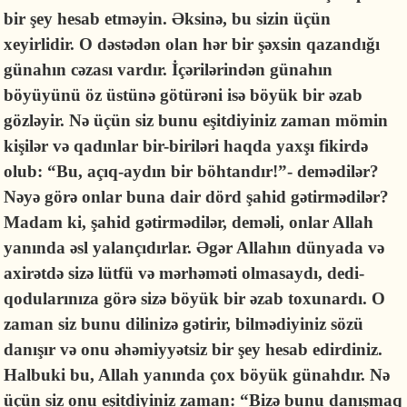
bir şey hesab etməyin. Əksinə, bu sizin üçün
xeyirlidir. O dəstədən olan hər bir şəxsin qazandığı
günahın cəzası vardır. İçərilərindən günahın
böyüyünü öz üstünə götürəni isə böyük bir əzab
gözləyir. Nə üçün siz bunu eşitdiyiniz zaman mömin
kişilər və qadınlar bir-biriləri haqda yaxşı fikirdə
olub: “Bu, açıq-aydın bir böhtandır!”- demədilər?
Nəyə görə onlar buna dair dörd şahid gətirmədilər?
Madam ki, şahid gətirmədilər, deməli, onlar Allah
yanında əsl yalançıdırlar. Əgər Allahın dünyada və
axirətdə sizə lütfü və mərhəməti olmasaydı, dedi-
qodularınıza görə sizə böyük bir əzab toxunardı. O
zaman siz bunu dilinizə gətirir, bilmədiyiniz sözü
danışır və onu əhəmiyyətsiz bir şey hesab edirdiniz.
Halbuki bu, Allah yanında çox böyük günahdır. Nə
üçün siz onu eşitdiyiniz zaman: “Bizə bunu danışmaq