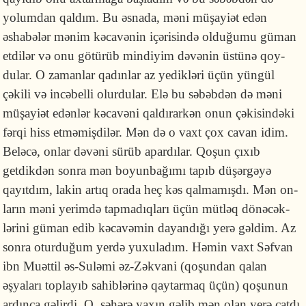
yolum­dan qaldım. Bu əsnada, məni müşayiət edən
əshabələr mənim kəcavənin içə­ri­sində olduğumu gü­man
etdi­lər və onu götürüb mindiyim dəvənin üstünə qoy­
dular. O zaman­lar qadınlar az yedikləri üçün yüngül
çəkili və incəbelli olurdular. Elə bu səbəbdən də məni
müşayiət edənlər kəca­vəni qaldırarkən onun çəkisindəki
fərqi hiss etməmişdilər. Mən də o vaxt çox cavan idim.
Be­lə­cə, onlar dəvəni sürüb apardılar. Qoşun çıxıb
getdikdən sonra mən bo­yun­ba­ğı­mı tapıb düşər­gəyə
qayıtdım, lakin artıq orada heç kəs qalmamışdı. Mən on­
la­rın məni yerimdə tapmadıqları üçün mütləq dönəcək­
lərini güman edib kə­ca­vəmin dayandığı yerə gəldim. Az
sonra oturduğum yerdə yuxuladım. Həmin vaxt Səfvan
ibn Muəttil əs-Suləmi əz-Zəkvani (qoşundan qalan
əşyaları top­la­yıb sahib­lərinə qaytarmaq üçün) qoşunun
ardınca gəlirdi. O, səhərə yaxın gə­lib mən olan yerə çatdı