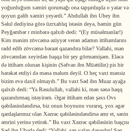
yoğur­duğum xəmiri qo­ru­ma­ğı ona tapşırdıqda o yatar və
qoyun gəlib xəmiri yeyərdi.” Abdullah ibn Ubey ibn
Səlul dedi­yinə görə üzrxahlıq istəsin deyə, həmin gün
Peyğəmbər r minbərə qal­xıb dedi: “(Ey müsəlmanlar!)
Kim mənim zövcəmə əziyyət verən adamın itti­ham­larını
rədd edib zövcəmə bəraət qazandıra bilər? Vallahi, mən
zövcəm­dən xeyirdən başqa bir şey görmə­mişəm. Eləcə
də ittiham olunan ki­şi­nin (Səfvan ibn Müəttilin) pis bir
hərəkət etdiyi də mənə məlum deyil. O heç vaxt mənsiz
bizim evə daxil ol­mayıb.” Bu vaxt Səd ibn Muaz ayağa
qalxıb dedi: “Ya Rəsulullah, vallahi ki, mən sənə haqq
qazandırmaq istəyirəm. Əgər ittiham edən şəxs Ovs
qəbilə­sindəndirsə, biz onun boy­nunu vurarıq, yox əgər
qar­daşlarımız olan Xəzrəc qəbiləsindəndirsə əmr et, sənin
əm­rini yerinə yeti­rək.” Bu vaxt Xəzrəc qəbiləsinin başçısı
Səd ibn Ubadə dedi: “Vallahi, sən ya­lan danışdın! Sən