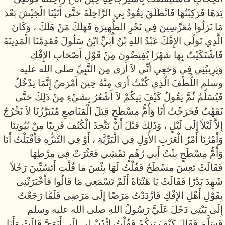
يَدَهَا فَرَكِبْتُهَا فَانْطَلَقَ يَقُودُ بِي الرَّاحِلَةَ حَتَّى أَتَيْنَا الْجَيْشَ بَعْدَ
مَا نَزَلُوا مُعَرِّسِينَ فِي نَحْرِ الظَّهِيرَةِ فَهَلَكَ مَنْ هَلَكَ ، وَكَانَ
الَّذِي تَوَلَّى الإِفْكَ عَبْدُ اللهِ بْنُ أُبَيٍّ ابْنُ سَلُولَ فَقَدِمْنَا الْمَدِينَةَ
فَاشْتَكَيْتُ بِهَا شَهْرًا يُفِيضُونَ مِنْ قَوْلِ أَصْحَابِ الإِفْكِ
وَيَرِيبُنِي فِي وَجَعِي أَنِّي لاَ أَرَى مِنَ النَّبِيِّ صلى الله عليه
وسلم اللُّطْفَ الَّذِي كُنْتُ أَرَى مِنْهُ حِينَ أَمْرَضُ إِنَّمَا يَدْخُلُ
فَيُسَلِّمُ ثُمَّ يَقُولُ كَيْفَ تِيكُمْ لاَ أَشْعُرُ بِشَيْءٍ مِنْ ذَلِكَ حَتَّى
نَقَهْتُ فَخَرَجْتُ أَنَا وَأُمُّ مِسْطَحٍ قِبَلَ الْمَنَاصِعِ مُتَبَرَّزُنَا لاَ نَخْرُجُ
إِلاَّ لَيْلاً إِلَى لَيْلٍ ، وَذَلِكَ قَبْلَ أَنْ نَتَّخِذَ الْكُنُفَ قَرِيبًا مِنْ بُيُوتِنَا
وَأَمْرُنَا أَمْرُ الْعَرَبِ الأُوَلِ فِي الْبَرِّيَّةِ ، أَوْ فِي التَّنَزُّهِ فَأَقْبَلْتُ أَنَا
وَأُمُّ مِسْطَحٍ بِنْتُ أَبِي رُهْمٍ نَمْشِي فَعَثُرَتْ فِي مِرْطِهَا
فَقَالَتْ تَعِسَ مِسْطَحٌ فَقُلْتُ لَهَا بِئْسَ مَا قُلْتِ أَتَسُبِّينَ رَجُلاً
شَهِدَ بَدْرًا فَقَالَتْ يَا هَنْتَاهْ أَلَمْ تَسْمَعِي مَا قَالُوا فَأَخْبَرَتْنِي
بِقَوْلِ أَهْلِ الإِفْكِ فَازْدَدْتُ مَرَضًا إِلَى مَرَضِي فَلَمَّا رَجَعْتُ
إِلَى بَيْتِي دَخَلَ عَلَيَّ رَسُولُ اللهِ صلى الله عليه وسلم
فَسَلَّمَ فَقَالَ كَيْفَ تِيكُمْ فَقُلْتُ ائْذَنْ لِي إِلَى أَبَوَيَّ قَالَتْ وَأَنَا