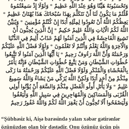
وَلَوْلَا إِذْ سَمِعْتُمُوهُ
*
وَتَحْسَبُونَهُ هَيِّنًا وَهُوَ عِنْدَ اللَّهِ عَظِيمٌ
*
قُلْتُمْ مَا يَكُونُ لَنَا أَنْ نَتَكَلَّمَ بِهَذَا سُبْحَانَكَ هَذَا بُهْتَانٌ عَظِيمٌ
وَيُبَيِّنُ
*
يَعِظُكُمُ اللَّهُ أَنْ تَعُودُوا لِمِثْلِهِ أَبَدًا إِنْ كُنْتُمْ مُؤْمِنِينَ
إِنَّ الَّذِينَ يُحِبُّونَ أَنْ
*
اللَّهُ لَكُمُ الْآيَاتِ وَاللَّهُ عَلِيمٌ حَكِيمٌ
تَشِيعَ الْفَاحِشَةُ فِي الَّذِينَ آمَنُوا لَهُمْ عَذَابٌ أَلِيمٌ فِي الدُّنْيَا
وَلَوْلَا فَضْلُ اللَّهِ عَلَيْكُمْ
*
وَالْآخِرَةِ وَاللَّهُ يَعْلَمُ وَأَنْتُمْ لَا تَعْلَمُونَ
يَا أَيُّهَا الَّذِينَ آمَنُوا لَا تَتَّبِعُوا
*
وَرَحْمَتُهُ وَأَنَّ اللَّهَ رَءُوفٌ رَحِيمٌ
خُطُوَاتِ الشَّيْطَانِ وَمَنْ يَتَّبِعْ خُطُوَاتِ الشَّيْطَانِ فَإِنَّهُ يَأْمُرُ
بِالْفَحْشَاءِ وَالْمُنْكَرِ وَلَوْلَا فَضْلُ اللَّهِ عَلَيْكُمْ وَرَحْمَتُهُ مَا زَكَى
مِنْكُمْ مِنْ أَحَدٍ أَبَدًا وَلَكِنَّ اللَّهَ يُزَكِّي مَنْ يَشَاءُ وَاللَّهُ سَمِيعٌ
وَلَا يَأْتَلِ أُولُو الْفَضْلِ مِنْكُمْ وَالسَّعَةِ أَنْ يُؤْتُوا أُولِي
*
عَلِيمٌ
الْقُرْبَى وَالْمَسَاكِينَ وَالْمُهَاجِرِينَ فِي سَبِيلِ اللَّهِ وَلْيَعْفُوا
وَلْيَصْفَحُوا أَلَا تُحِبُّونَ أَنْ يَغْفِرَ اللَّهُ لَكُمْ وَاللَّهُ غَفُورٌ رَحِيمٌ
“Şübhəsiz ki, Aişə barəsində yalan xəbər gətirənlər
özünüzdən olan bir dəstədir. Onu özünüz üçün pis