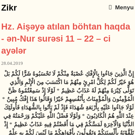
Zikr
Menyu
Hz. Aişəyə atılan böhtan haqda
- ən-Nur surəsi 11 – 22 – ci
ayələr
28.04.2019
إِنَّ الَّذِينَ جَاءُوا بِالْإِفْكِ عُصْبَةٌ مِنْكُمْ لَا تَحْسَبُوهُ شَرًّا لَكُمْ بَلْ
هُوَ خَيْرٌ لَكُمْ لِكُلِّ امْرِئٍ مِنْهُمْ مَا اكْتَسَبَ مِنَ الْإِثْمِ وَالَّذِي
لَوْلَا إِذْ سَمِعْتُمُوهُ ظَنَّ
*
تَوَلَّى كِبْرَهُ مِنْهُمْ لَهُ عَذَابٌ عَظِيمٌ
*
الْمُؤْمِنُونَ وَالْمُؤْمِنَاتُ بِأَنْفُسِهِمْ خَيْرًا وَقَالُوا هَذَا إِفْكٌ مُبِينٌ
لَوْلَا جَاءُوا عَلَيْهِ بِأَرْبَعَةِ شُهَدَاءَ فَإِذْ لَمْ يَأْتُوا بِالشُّهَدَاءِ فَأُولَئِكَ
وَلَوْلَا فَضْلُ اللَّهِ عَلَيْكُمْ وَرَحْمَتُهُ فِي
*
عِنْدَ اللَّهِ هُمُ الْكَاذِبُونَ
إِذْ
*
الدُّنْيَا وَالْآخِرَةِ لَمَسَّكُمْ فِي مَا أَفَضْتُمْ فِيهِ عَذَابٌ عَظِيمٌ
تَلَقَّوْنَهُ بِأَلْسِنَتِكُمْ وَتَقُولُونَ بِأَفْوَاهِكُمْ مَا لَيْسَ لَكُمْ بِهِ عِلْمٌ