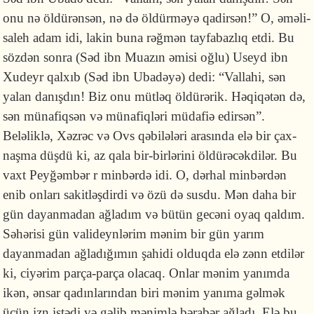
onu nə öldürənsən, nə də öldür­məyə qadirsən!” O, əmə­li­
sa­leh adam idi, lakin buna rəğmən tayfabazlıq etdi. Bu
sözdən sonra (Səd ibn Mu­azın əmisi oğlu) Useyd ibn
Xudeyr qalxıb (Səd ibn Ubadəyə) dedi: “Val­la­hi, sən
yalan danış­dın! Biz onu mütləq öldürərik. Həqiqətən də,
sən mü­na­fiq­sən və müna­fiqləri müdafiə edirsən”.
Beləliklə, Xəz­rəc və Ovs qə­bilələri ara­sın­da elə bir çax­
naşma düşdü ki, az qala bir-birlərini öldürəcək­di­lər. Bu
vaxt Pey­ğəm­­bər r minbərdə idi. O, dərhal minbərdən
enib onları sakitləşdirdi və özü də susdu. Mən daha bir
gün dayanmadan ağladım və bütün gecəni oyaq qal­dım.
Səhərisi gün valideynlərim mənim bir gün yarım
dayanmadan ağ­la­dı­ğı­mın şahi­di olduqda elə zənn etdilər
ki, ciyərim parça-parça olacaq. Onlar mə­nim yanımda
ikən, ənsar qadınlarından biri mənim yanıma gəlmək
üçün izn is­tədi və gəlib mə­nimlə bərabər ağladı. Elə bu