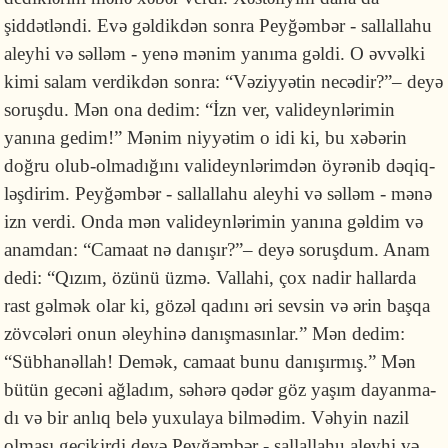
şiddətləndi. Evə gəldikdən sonra Pey­ğəm­bər - sallallahu
aleyhi və səlləm - yenə mənim yanıma gəldi. O əvvəlki
kimi salam verdikdən sonra: “Və­ziy­yətin necədir?”– deyə
soruşdu. Mən ona dedim: “İzn ver, vali­deyn­lə­ri­min
yanına gedim!” Mənim niyyətim o idi ki, bu xəbərin
doğru olub-ol­ma­dı­ğı­nı vali­deynlərimdən öyrənib dəqiq­
ləş­dirim. Peyğəmbər - sallallahu aleyhi və səlləm - mənə
izn verdi. On­da mən valideynləri­min yanına gəl­dim və
anamdan: “Camaat nə da­nı­şır?”– deyə soruşdum. Anam
dedi: “Qızım, özünü üzmə. Vallahi, çox nadir hal­­larda
rast gəlmək olar ki, gözəl qadını əri sevsin və ərin başqa
zövcə­ləri onun əleyhinə danışmasınlar.” Mən dedim:
“Sübhanəllah! Demək, camaat bu­nu danışırmış.” Mən
bütün gecəni ağladım, səhərə qədər göz yaşım dayan­ma­
dı və bir anlıq belə yuxu­laya bil­mədim. Vəhyin nazil
olması gecikirdi deyə Pey­ğəmbər - sallallahu aleyhi və