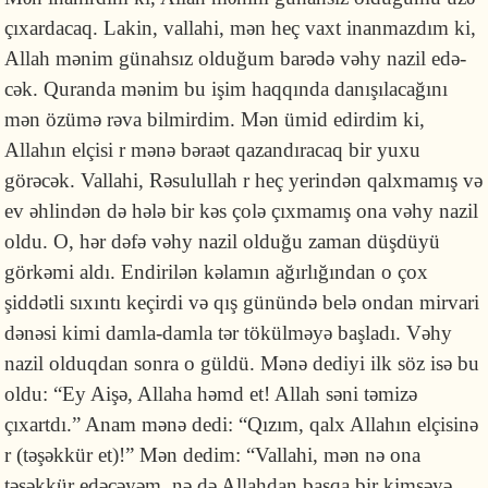
çıxardacaq. Lakin, vallahi, mən heç vaxt inan­mazdım ki,
Allah mənim günahsız olduğum barədə vəhy na­zil edə­
cək. Quranda mənim bu işim haqqında danışılacağını
mən özümə rəva bil­mirdim. Mən ümid edirdim ki,
Allahın el­çisi r mənə bəraət qazandıracaq bir yuxu
görəcək. Vallahi, Rəsulullah r heç yerindən qalxmamış və
ev əhlin­dən də hələ bir kəs çolə çıxmamış ona vəhy nazil
oldu. O, hər dəfə vəhy na­zil olduğu zaman düşdüyü
görkəmi aldı. Endirilən kəlamın ağırlığından o çox
şiddətli sıxıntı keçirdi və qış gü­nündə belə ondan mirvari
dənəsi kimi dam­la-damla tər tökülməyə başladı. Vəhy
nazil ol­duqdan sonra o güldü. Mənə dediyi ilk söz isə bu
oldu: “Ey Aişə, Allaha həmd et! Allah səni təmizə
çıxartdı.” Anam mənə dedi: “Qızım, qalx Allahın elçisinə
r (təşəkkür et)!” Mən dedim: “Vallahi, mən nə ona
təşəkkür edəcəyəm, nə də Allahdan başqa bir kimsəyə