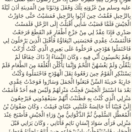
عليه وسلم مِنْ غَزْوَتِهِ تِلْكَ وَقَفَلَ وَدَنَوْنَا مِنَ الْمَدِينَةِ أذَنَ لَيْلَةً
بِالرَّحِيلِ فَقُمْتُ حِينَ آذَنُوا بِالرَّحِيلِ فَمَشَيْتُ حَتَّى جَاوَزْتُ
الْجَيْشَ فَلَمَّا قَضَيْتُ شَأْنِي أَقْبَلْتُ إِلَى الرَّحْلِ فَلَمَسْتُ
صَدْرِي فَإِذَا عِقْدٌ لِي مِنْ جَزْعِ أَظْفَارٍ قَدِ انْقَطَعَ فَرَجَعْتُ
فَالْتَمَسْتُ عِقْدِي فَحَبَسَنِي ابْتِغَاؤُهُ فَأَقْبَلَ الَّذِينَ يَرْحَلُونَ لِي
فَاحْتَمَلُوا هَوْدَجِي فَرَحَلُوهُ عَلَى بَعِيرِي الَّذِي كُنْتُ أَرْكَبُ
وَهُمْ يَحْسِبُونَ أَنِّي فِيهِ ، وَكَانَ النِّسَاءُ إِذْ ذَاكَ خِفَافًا لَمْ
يَثْقُلْنَ وَلَمْ يَغْشَهُنَّ اللَّحْمُ وَإِنَّمَا يَأْكُلْنَ الْعُلْقَةَ مِنَ الطَّعَامِ فَلَمْ
يَسْتَنْكِرِ الْقَوْمُ حِينَ رَفَعُوهُ ثِقَلَ الْهَوْدَجِ فَاحْتَمَلُوهُ وَكُنْتُ
جَارِيَةً حَدِيثَةَ السِّنِّ فَبَعَثُوا الْجَمَلَ وَسَارُوا فَوَجَدْتُ عِقْدِي
بَعْدَ مَا اسْتَمَرَّ الْجَيْشُ فَجِئْتُ مَنْزِلَهُمْ وَلَيْسَ فِيهِ أَحَدٌ فَأَمَمْتُ
مَنْزِلِي الَّذِي كُنْتُ بِهِ فَظَنَنْتُ أَنَّهُمْ سَيَفْقِدُونِي فَيَرْجِعُونَ
إِلَيَّ فَبَيْنَا أَنَا جَالِسَةٌ غَلَبَتْنِي عَيْنَايَ فَنِمْتُ ، وَكَانَ صَفْوَانُ بْنُ
الْمُعَطَّلِ السُّلَمِيُّ ثُمَّ الذَّكْوَانِيُّ مِنْ وَرَاءِ الْجَيْشِ فَأَصْبَحَ عِنْدَ
مَنْزِلِي فَرَأَى سَوَادَ إِنْسَانٍ نَائِمٍ فَأَتَانِي ، وَكَانَ يَرَانِي قَبْلَ
الْحِجَابِ فَاسْتَيْقَظْتُ بِاسْتِرْجَاعِهِ حِينَ أَنَاخَ رَاحِلَتَهُ فَوَطِئَ