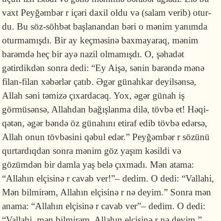
vaxt Peyğəmbər r içəri daxil ol­du və (salam verib) otur­
du. Bu söz-söhbət başlanandan bəri o mənim yanım­da
otur­mamışdı. Bir ay keçmə­sinə baxmaya­raq, mənim
barəmdə heç bir ayə na­zil olmamışdı. O, şəhadət
gətirdikdən sonra dedi: “Ey Aişə, sənin barəndə mənə
filan-filan xəbərlər çatıb. Əgər günah­kar deyilsənsə,
Allah səni təmizə çı­xarda­caq. Yox, əgər günah iş
görmüsənsə, Allahdan bağışlanma dilə, tövbə et! Həqi­
qətən, əgər bəndə öz gü­nahını etiraf edib tövbə edərsə,
Allah onun töv­bəsini qəbul edər.” Peyğəmbər r sözünü
qurtardıqdan sonra mənim göz ya­şım kə­sildi və
gözümdən bir damla yaş belə çıxmadı. Mən atama:
“Allahın el­çisinə r cavab ver!”– dedim. O dedi: “Vallahi,
Mən bilmi­rəm, Allahın el­çi­si­nə r nə deyim.” Sonra mən
anama: “Allahın elçisinə r cavab ver”– dedim. O dedi:
“Vallahi, mən bilmirəm, Allahın elçisinə r nə deyim.”