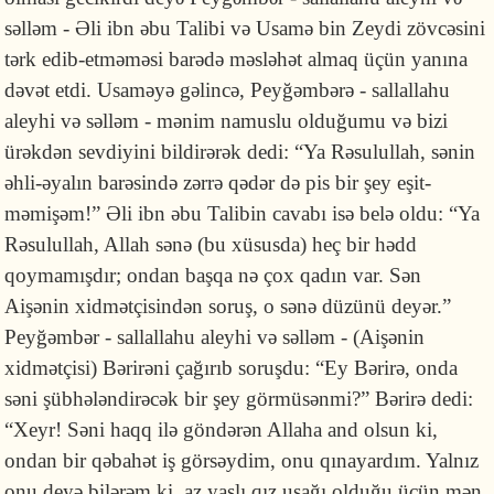
səlləm - Əli ibn əbu Talibi və Usamə bin Zeydi zövcəsini
tərk edib-et­mə­mə­si barədə məsləhət almaq üçün yanına
dəvət etdi. Usaməyə gəlincə, Pey­ğəm­bərə - sallallahu
aleyhi və səlləm - mənim namuslu olduğumu və bizi
ürək­dən sevdiyini bildirərək dedi: “Ya Rəsulullah, sənin
əhli-əyalın barəsində zərrə qədər də pis bir şey eşit­
məmişəm!” Əli ibn əbu Talibin cavabı isə belə oldu: “Ya
Rəsulullah, Allah sənə (bu xüsusda) heç bir hədd
qoymamışdır; ondan başqa nə çox qadın var. Sən
Aişənin xidmətçi­sin­dən soruş, o sənə düzünü deyər.”
Peyğəmbər - sallallahu aleyhi və səlləm - (Aişə­nin
xidmətçisi) Bərirəni çağırıb soruşdu: “Ey Bərirə, onda
səni şübhə­lən­di­rə­cək bir şey görmüsən­mi?” Bərirə dedi:
“Xeyr! Səni haqq ilə göndərən Allaha and olsun ki,
ondan bir qəbahət iş görsəydim, onu qına­yardım. Yalnız
onu de­yə bilərəm ki, az yaşlı qız uşağı olduğu üçün mən