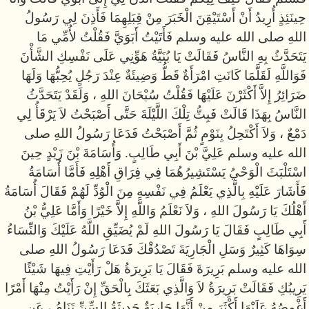
حِينَئِذٍ أُرِيدُ أَنْ أَسْتَيْقِنَ الْخَبَرَ مِنْ قِبَلِهِمَا فَأَذِنَ لِي رَسُولُ
اللهِ صلى الله عليه وسلم فَأَتَيْتُ أَبَوَيَّ فَقُلْتُ لأُمِّي مَا
يَتَحَدَّثُ بِهِ النَّاسُ فَقَالَتْ يَا بُنَيَّةُ هَوِّنِي عَلَى نَفْسِكِ الشَّأْنَ
فَوَاللَّهِ لَقَلَّمَا كَانَتِ امْرَأَةٌ قَطُّ وَضِيئَةٌ عِنْدَ رَجُلٍ يُحِبُّهَا وَلَهَا
ضَرَائِرُ إِلاَّ أَكْثَرْنَ عَلَيْهَا فَقُلْتُ سُبْحَانَ اللهِ ، وَلَقَدْ يَتَحَدَّثُ
النَّاسُ بِهَذَا قَالَتْ فَبِتُّ تِلْكَ اللَّيْلَةَ حَتَّى أَصْبَحْتُ لاَ يَرْقَأُ لِي
دَمْعٌ ، وَلاَ أَكْتَحِلُ بِنَوْمٍ ثُمَّ أَصْبَحْتُ فَدَعَا رَسُولُ اللهِ صلى
الله عليه وسلم عَلِيَّ بْنَ أَبِي طَالِبٍ. وَأُسَامَةَ بْنَ زَيْدٍ حِينَ
اسْتَلْبَثَ الْوَحْيُ يَسْتَشِيرُهُمَا فِي فِرَاقِ أَهْلِهِ فَأَمَّا أُسَامَةُ
فَأَشَارَ عَلَيْهِ بِالَّذِي يَعْلَمُ فِي نَفْسِهِ مِنَ الْوُدِّ لَهُمْ فَقَالَ أُسَامَةُ
أَهْلُكَ يَا رَسُولَ اللهِ ، وَلاَ نَعْلَمُ وَاللَّهِ إِلاَّ خَيْرًا وَأَمَّا عَلِيُّ بْنُ
أَبِي طَالِبٍ فَقَالَ يَا رَسُولَ اللهِ لَمْ يُضَيِّقِ اللَّهُ عَلَيْكَ وَالنِّسَاءُ
سِوَاهَا كَثِيرٌ وَسَلِ الْجَارِيَةَ تَصْدُقْكَ فَدَعَا رَسُولُ اللهِ صلى
الله عليه وسلم بَرِيرَةَ فَقَالَ يَا بَرِيرَةُ هَلْ رَأَيْتِ فِيهَا شَيْئًا
يَرِيبُكِ فَقَالَتْ بَرِيرَةُ لاَ وَالَّذِي بَعَثَكَ بِالْحَقِّ إِنْ رَأَيْتُ مِنْهَا أَمْرًا
أَغْمِصُهُ عَلَيْهَا أَكْثَرَ مِنْ أَنَّهَا جَارِيَةٌ حَدِيثَةُ السِّنِّ تَنَامُ ، عَنِ