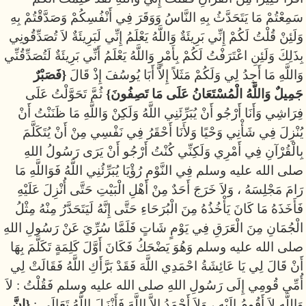
سَمِعْتُمْ مَا يَتَحَدَّثُ بِهِ النَّاسُ وَوَقَرَ فِي أَنْفُسِكُمْ وَصَدَّقْتُمْ بِهِ
وَلَئِنْ قُلْتُ لَكُمْ إِنِّي بَرِيئَةٌ وَاللَّهُ يَعْلَمُ إِنِّي لَبَرِيئَةٌ لاَ تُصَدِّقُونِي
بِذَلِكَ وَلَئِنِ اعْتَرَفْتُ لَكُمْ بِأَمْرٍ وَاللَّهُ يَعْلَمُ أَنِّي بَرِيئَةٌ لَتُصَدِّقُنِّي
وَاللَّهِ مَا أَجِدُ لِي وَلَكُمْ مَثَلاً إِلاَّ أَبَا يُوسُفَ إِذْ قَالَ
{فَصَبْرٌ
جَمِيلٌ وَاللَّهُ الْمُسْتَعَانُ عَلَى مَا تَصِفُونَ}
ثُمَّ تَحَوَّلْتُ عَلَى
فِرَاشِي وَأَنَا أَرْجُو أَنْ يُبَرِّئَنِي اللَّهُ وَلَكِنْ وَاللَّهِ مَا ظَنَنْتُ أَنْ
يُنْزِلَ فِي شَأْنِي وَحْيًا وَلأَنَا أَحْقَرُ فِي نَفْسِي مِنْ أَنْ يُتَكَلَّمَ
بِالْقُرْآنِ فِي أَمْرِي وَلَكِنِّي كُنْتُ أَرْجُو أَنْ يَرَى رَسُولُ اللهِ
صلى الله عليه وسلم فِي النَّوْمِ رُؤْيَا يُبَرِّئُنِي اللَّهُ فَوَاللَّهِ مَا
رَامَ مَجْلِسَهُ ، وَلاَ خَرَجَ أَحَدٌ مِنْ أَهْلِ الْبَيْتِ حَتَّى أُنْزِلَ عَلَيْهِ
فَأَخَذَهُ مَا كَانَ يَأْخُذُهُ مِنَ الْبُرَحَاءِ حَتَّى إِنَّهُ لَيَتَحَدَّرُ مِنْهُ مِثْلُ
الْجُمَانِ مِنَ الْعَرَقِ فِي يَوْمٍ شَاتٍ فَلَمَّا سُرِّيَ عَنْ رَسُولِ اللهِ
صلى الله عليه وسلم وَهُوَ يَضْحَكُ فَكَانَ أَوَّلَ كَلِمَةٍ تَكَلَّمَ بِهَا
أَنْ قَالَ لِي يَا عَائِشَةُ احْمَدِي اللَّهَ فَقَدْ بَرَّأَكِ اللَّهُ فَقَالَتْ لِي
أُمِّي قُومِي إِلَى رَسُولِ اللهِ صلى الله عليه وسلم فَقُلْتُ : لاَ
وَاللَّهِ لاَ أَقُومُ إِلَيْهِ ، وَلاَ أَحْمَدُ إِلاَّ اللَّهَ فَأَنْزَلَ اللَّهُ تَعَالَى :
{إِنَّ