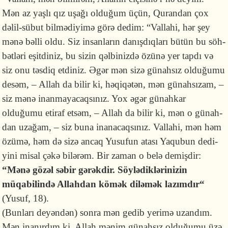
Mən az yaşlı qız uşa­ğı olduğum üçün, Qurandan çox
dəlil-sübut bilmədiyimə görə dedim: “Val­lahi, hər şey
mənə bəlli oldu. Siz insanların danışdıq­ları bütün bu söh­
bət­lə­ri eşit­diniz, bu sizin qəlbinizdə özünə yer tapdı və
siz onu təsdiq etdiniz. Əgər mən sizə günahsız olduğumu
desəm, – Allah da bilir ki, həqiqə­tən, mən gü­nahsı­zam, –
siz mənə inanmayacaqsınız. Yox əgər günahkar
olduğumu eti­raf etsəm, – Allah da bilir ki, mən o günah­
dan uzağam, – siz buna inana­caq­sı­nız. Vallahi, mən həm
özümə, həm də sizə ancaq Yusufun atası Yaqubun de­di­
yini misal çəkə bilərəm. Bir zaman o belə demişdir:
“Mənə gözəl səbir gə­rək­dir. Söylədik­lərinizin
müqabilində Allah­dan kömək diləmək lazımdır“
(Yusuf, 18).
(Bunları deyəndən) sonra mən gedib yerimə uzandım.
Mən inanırdım ki, Allah mənim günahsız olduğumu üzə