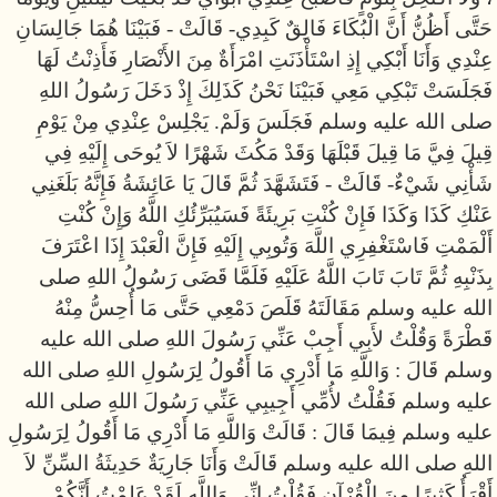
حَتَّى أَظُنُّ أَنَّ الْبُكَاءَ فَالِقٌ كَبِدِي- قَالَتْ - فَبَيْنَا هُمَا جَالِسَانِ
عِنْدِي وَأَنَا أَبْكِي إِذِ اسْتَأْذَنَتِ امْرَأَةٌ مِنَ الأَنْصَارِ فَأَذِنْتُ لَهَا
فَجَلَسَتْ تَبْكِي مَعِي فَبَيْنَا نَحْنُ كَذَلِكَ إِذْ دَخَلَ رَسُولُ اللهِ
صلى الله عليه وسلم فَجَلَسَ وَلَمْ. يَجْلِسْ عِنْدِي مِنْ يَوْمِ
قِيلَ فِيَّ مَا قِيلَ قَبْلَهَا وَقَدْ مَكُثَ شَهْرًا لاَ يُوحَى إِلَيْهِ فِي
شَأْنِي شَيْءٌ- قَالَتْ - فَتَشَهَّدَ ثُمَّ قَالَ يَا عَائِشَةُ فَإِنَّهُ بَلَغَنِي
عَنْكِ كَذَا وَكَذَا فَإِنْ كُنْتِ بَرِيئَةً فَسَيُبَرِّئُكِ اللَّهُ وَإِنْ كُنْتِ
أَلْمَمْتِ فَاسْتَغْفِرِي اللَّهَ وَتُوبِي إِلَيْهِ فَإِنَّ الْعَبْدَ إِذَا اعْتَرَفَ
بِذَنْبِهِ ثُمَّ تَابَ تَابَ اللَّهُ عَلَيْهِ فَلَمَّا قَضَى رَسُولُ اللهِ صلى
الله عليه وسلم مَقَالَتَهُ قَلَصَ دَمْعِي حَتَّى مَا أُحِسُّ مِنْهُ
قَطْرَةً وَقُلْتُ لأَبِي أَجِبْ عَنِّي رَسُولَ اللهِ صلى الله عليه
وسلم قَالَ : وَاللَّهِ مَا أَدْرِي مَا أَقُولُ لِرَسُولِ اللهِ صلى الله
عليه وسلم فَقُلْتُ لأُمِّي أَجِيبِي عَنِّي رَسُولَ اللهِ صلى الله
عليه وسلم فِيمَا قَالَ : قَالَتْ وَاللَّهِ مَا أَدْرِي مَا أَقُولُ لِرَسُولِ
اللهِ صلى الله عليه وسلم قَالَتْ وَأَنَا جَارِيَةٌ حَدِيثَةُ السِّنِّ لاَ
أَقْرَأُ كَثِيرًا مِنَ الْقُرْآنِ فَقُلْتُ إِنِّي وَاللَّهِ لَقَدْ عَلِمْتُ أَنَّكُمْ