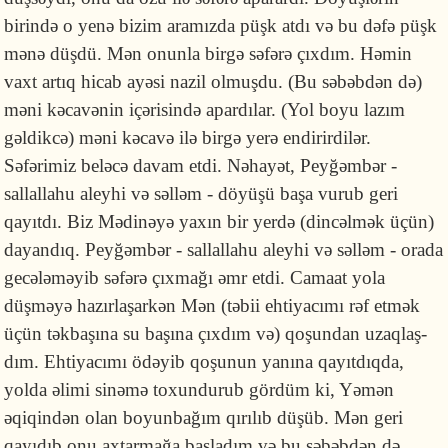
birində o yenə bizim aramızda püşk atdı və bu dəfə püşk
mənə düşdü. Mən onunla birgə səfərə çıxdım. Həmin
vaxt artıq hicab ayəsi nazil olmuşdu. (Bu səbəbdən də)
məni kəcavənin içəri­sində apardılar. (Yol boyu lazım
gəldikcə) məni kəcavə ilə birgə yerə endirirdilər.
Səfərimiz beləcə davam etdi. Nəhayət, Peyğəmbər -
sallallahu aleyhi və səlləm - döyüşü başa vurub geri
qayıtdı. Biz Mədi­nəyə yaxın bir yerdə (dincəlmək üçün)
dayan­dıq. Peyğəmbər - sallallahu aleyhi və səlləm - orada
gecələ­məyib səfərə çıxmağı əmr etdi. Camaat yola
düşməyə hazırla­şarkən Mən (təbii ehtiya­cımı rəf etmək
üçün təkbaşına su başına çıxdım və) qoşun­dan uzaqlaş­
dım. Ehtiyacımı ödəyib qoşunun yanına qayıtdıqda,
yolda əlimi sinəmə toxun­du­rub gördüm ki, Yəmən
əqiqindən olan boyunba­ğım qırılıb düşüb. Mən geri
qayıdıb onu ax­tar­mağa başladım və bu səbəbdən də