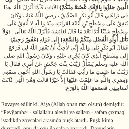
الَّذِينَ جَاؤُوا بِالإِفْكِ عُصْبَةٌ مِنْكُمْ}
الآيَاتِ فَلَمَّا أَنْزَلَ اللَّهُ. هَذَا
فِي بَرَاءَتِي قَالَ أَبُو بَكْرٍ الصِّدِّيقُ ، رَضِيَ اللَّهُ عَنْهُ ، وَكَانَ
يُنْفِقُ عَلَى مِسْطَحِ بْنِ أُثَاثَةَ لِقَرَابَتِهِ مِنْهُ وَاللَّهِ لاَ أُنْفِقُ عَلَى
مِسْطَحٍ شَيْئًا أَبَدًا بَعْدَ مَا قَالَ لِعَائِشَةَ فَأَنْزَلَ اللَّهُ تَعَالَى :
{وَلاَ
يَأْتَلِ أُولُو الْفَضْلِ مِنْكُمْ وَالسَّعَةِ}
إِلَى قَوْلِهِ
{غَفُورٌ رَحِيمٌ}
فَقَالَ أَبُو بَكْرٍ بَلَى وَاللَّهِ إِنِّي لأُحِبُّ أَنْ يَغْفِرَ اللَّهُ لِي فَرَجَعَ
إِلَى مِسْطَحٍ الَّذِي كَانَ يُجْرِي عَلَيْهِ ، وَكَانَ رَسُولُ اللهِ صلى
الله عليه وسلم يَسْأَلُ زَيْنَبَ بِنْتَ جَحْشٍ عَنْ أَمْرِي فَقَالَ يَا
زَيْنَبُ مَا عَلِمْتِ مَا رَأَيْتِ فَقَالَتْ يَا رَسُولَ اللهِ أَحْمِي سَمْعِي
وَبَصَرِي وَاللَّهِ مَا عَلِمْتُ عَلَيْهَا إِلاَّ خَيْرًا قَالَتْ وَهْيَ الَّتِي كَانَتْ
تُسَامِينِي فَعَصَمَهَا اللَّهُ بِالْوَرَعِ.
Rəvayət edilir ki, Aişə (Allah onan razı olsun) demişdir:
“Peyğəmbər - sallallahu aleyhi və səlləm - səfərə çıxmaq
istədikdə zöv­cələri arasında püşk atardı. Püşk kimə
düşsəydi, onu da özü ilə səfərə apa­rardı. Döyüş­lərin