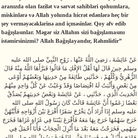
aran
ı
zda
olan
f
ə
zil
ə
t
v
ə
s
ə
rv
ə
t
sahibl
ə
ri
qohumlara
,
miskinl
ə
r
ə
v
ə
Allah
yolunda
hicr
ə
t
ed
ə
nl
ə
r
ə
he
ç
bir
ş
ey
verm
ə
y
ə
c
ə
kl
ə
rin
ə
and
i
ç
m
ə
sinl
ə
r
. Qoy əfv edib
bağışlasınlar. Məgər siz Allahın sizi bağışlamasını
istəmirsinizmi? Allah Bağışlayandır, Rəhmlidir
”
عَنْ عَائِشَةَ ، رَضِيَ اللَّهُ عَنْهَا ، زَوْجِ النَّبِيِّ صلى الله عليه
وسلم حِينَ قَالَ لَهَا أَهْلُ الإِفْكِ مَا قَالُوا فَبَرَّأَهَا اللَّهُ مِنْهُ قَالَ
الزُّهْرِيُّ وَكُلُّهُمْ ، حَدَّثَنِي طَائِفَةً مِنْ حَدِيثِهَا وَبَعْضُهُمْ أَوْعَى
مِنْ بَعْضٍ وَأَثْبَتُ لَهُ اقْتِصَاصًا وَقَدْ وَعَيْتُ عَنْ كُلِّ وَاحِدٍ مِنْهُمُ
الْحَدِيثَ الَّذِي ، حَدَّثَنِي ، عَنْ عَائِشَةَ وَبَعْضُ حَدِيثِهِمْ يُصَدِّقُ
بَعْضًا زَعَمُوا أَنَّ عَائِشَةَ قَالَتْ كَانَ رَسُولُ اللهِ صلى الله
عليه وسلم إِذَا أَرَادَ أَنْ يَخْرُجَ سَفَرًا أَقْرَعَ بَيْنَ أَزْوَاجِهِ فَأَيَّتُهُنَّ
خَرَجَ سَهْمُهَا خَرَجَ بِهَا مَعَهُ فَأَقْرَعَ بَيْنَنَا فِي غَزَاةٍ غَزَاهَا فَخَرَجَ
سَهْمِي فَخَرَجْتُ مَعَهُ بَعْدَ مَا أُنْزِلَ الْحِجَابُ فَأَنَا أُحْمَلُ فِي
هَوْدَجٍ وَأُنْزَلُ فِيهِ فَسِرْنَا حَتَّى إِذَا فَرَغَ رَسُولُ اللهِ صلى الله