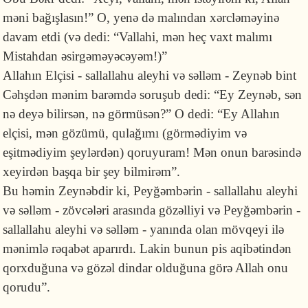
məni bağışla­sın!” O, yenə də malından xərcləməyinə
davam etdi (və dedi: “Vallahi, mən heç vaxt malımı
Mistahdan əsirgəməyəcəyəm!)”
Allahın Elçisi - sallallahu aleyhi və səlləm - Zeynəb bint
Cəhşdən mənim barəmdə soruşub dedi: “Ey Zeynəb, sən
nə deyə bilirsən, nə görmüsən?” O dedi: “Ey Allahın
elçisi, mən gö­zümü, qulağımı (görmədiyim və
eşitmədiyim şeylər­dən) qoruyuram! Mən onun barəsində
xeyirdən başqa bir şey bilmirəm”.
Bu həmin Zeynəbdir ki, Peyğəmbərin - sallallahu aleyhi
və səlləm - zövcələri arasında gözəlliyi və Pey­ğəm­bə­rin -
sallallahu aleyhi və səlləm - yanında olan mövqeyi ilə
mənimlə rəqabət aparırdı. Lakin bu­nun pis aqibə­tindən
qorxduğuna və gözəl dindar olduğuna görə Allah onu
qorudu”.