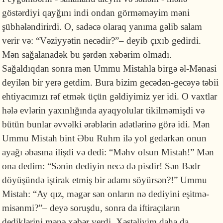
göstərdiyi qayğını indi ondan gör­mə­mə­yim məni
şübhələndirirdi. O, sadəcə olaraq yanıma gəlib salam
verir və: “Və­ziy­yətin necə­dir?”– deyib çıxıb gedirdi.
Mən sağalanadək bu şərdən xəbərim ol­madı.
Sağaldıqdan sonra mən Ummu Mistahla birgə əl-Mənasi
deyilən bir yerə getdim. Bura bizim gecədən-gecəyə təbii
ehtiyacımızı rəf etmək üçün gəl­di­yi­miz yer idi. O vaxtlar
hələ evlərin yaxınlığında ayaq­yolular tikilməmişdi və
bütün bunlar əvvəlki ərəblərin adətlərinə görə idi. Mən
Ummu Mistah bint Əbu Ruhm ilə yol gedərkən onun
ayağı əbasına ilişdi və dedi: “Məhv olsun Mis­tah!” Mən
ona dedim: “Sənin dediyin necə də pisdir! Sən Bədr
döyüşündə iştirak etmiş bir adamı söyürsən?!” Ummu
Mistah: “Ay qız, məgər sən onların nə dediyini eşitmə­
misənmi?”– deyə soruşdu, sonra da iftiraçıların
dediklərini mə­nə xəbər verdi. Xəstəliyim daha da