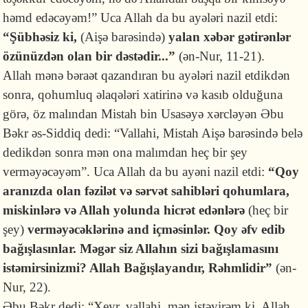
həmd edəcəyəm!” Uca Allah da bu ayələri nazil etdi:
“Şübhəsiz ki,
(Aişə barəsində)
yalan xəbər gəti­rənlər
özünüzdən olan bir dəstədir...”
(ən-Nur, 11-21).
Allah mənə bəraət qazandıran bu ayələri nazil etdikdən
sonra, qohum­luq əlaqələ­ri xatirinə və kasıb olduğuna
görə, öz malından Mistah bin Usasə­yə xərcləyən Əbu
Bəkr əs-Sid­diq dedi: “Vallahi, Mistah Aişə barə­sində belə
de­dikdən sonra mən ona malımdan heç bir şey
verməyəcəyəm”. Uca Allah da bu ayəni nazil etdi:
“Qoy
aranızda olan fəzilət və sərvət sahibləri qohum­la­ra,
miskin­lərə və Allah yolunda hicrət edənlərə
(heç bir
şey)
ver­mə­yə­cək­lə­ri­nə and içməsinlər. Qoy əfv edib
bağışlasınlar. Məgər siz Alla­hın sizi bağışla­ma­sını
istəmirsinizmi? Allah Bağışlayandır, Rəhmlidir”
(ən-
Nur, 22).
Əbu Bəkr dedi: “Xeyr, vallahi, mən istəyirəm ki, Allah