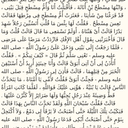
، وَابْنُهَا مِسْطَحُ بْنُ أُثَاثَةَ ، فَأَقْبَلْتُ أَنَا وَأُمُّ مِسْطَحٍ قِبَلَ بَيْتِى ،
قَدْ فَرَغْنَا مِنْ شَأْنِنَا ، فَعَثَرَتْ أُمُّ مِسْطَحٍ فِى مِرْطِهَا فَقَالَتْ
تَعِسَ مِسْطَحٌ . فَقُلْتُ لَهَا بِئْسَ مَا قُلْتِ أَتَسُبِّينَ رَجُلاً شَهِدَ
بَدْرًا قَالَتْ أَىْ هَنْتَاهُ ، أَوَلَمْ تَسْمَعِى مَا قَالَ قَالَتْ قُلْتُ وَمَا
قَالَ فَأَخْبَرَتْنِى بِقَوْلِ أَهْلِ الإِفْكِ فَازْدَدْتُ مَرَضًا عَلَى مَرَضِى
، فَلَمَّا رَجَعْتُ إِلَى بَيْتِى وَدَخَلَ عَلَىَّ رَسُولُ اللَّهِ - صلى الله
عليه وسلم - تَعْنِى سَلَّمَ ثُمَّ قَالَ « كَيْفَ تِيكُمْ » . فَقُلْتُ
أَتَأْذَنُ لِى أَنْ آتِىَ أَبَوَىَّ قَالَتْ وَأَنَا حِينَئِذٍ أُرِيدُ أَنْ أَسْتَيْقِنَ
الْخَبَرَ مِنْ قِبَلِهِمَا ، قَالَتْ فَأَذِنَ لِى رَسُولُ اللَّهِ - صلى الله
عليه وسلم - فَجِئْتُ أَبَوَىَّ فَقُلْتُ لأُمِّى يَا أُمَّتَاهْ ، مَا يَتَحَدَّثُ
النَّاسُ قَالَتْ يَا بُنَيَّةُ ، هَوِّنِى عَلَيْكَ فَوَاللَّهِ ، لَقَلَّمَا كَانَتِ امْرَأَةٌ
قَطُّ وَضِيئَةً عِنْدَ رَجُلٍ يُحِبُّهَا وَلَهَا ضَرَائِرُ إِلاَّ كَثَّرْنَ عَلَيْهَا .
قَالَتْ فَقُلْتُ سُبْحَانَ اللَّهِ وَلَقَدْ تَحَدَّثَ النَّاسُ بِهَذَا قَالَتْ
فَبَكَيْتُ تِلْكَ اللَّيْلَةَ حَتَّى أَصْبَحْتُ لاَ يَرْقَأُ لِى دَمْعٌ ، وَلاَ أَكْتَحِلُ
بِنَوْمٍ حَتَّى أَصْبَحْتُ أَبْكِى فَدَعَا رَسُولُ اللَّهِ - صلى الله عليه
وسلم - عَلِىَّ بْنَ أَبِى طَالِبٍ ، وَأُسَامَةَ بْنَ زَيْدٍ - رضى الله