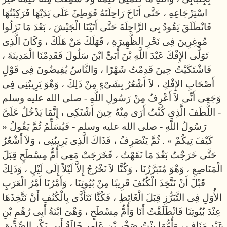
اسْتِرْجَاعِهِ ، حَتَّى أَنَاخَ رَاحِلَتَهُ فَوَطِئَ عَلَى يَدَيْهَا فَرَكِبْتُهَا
فَانْطَلَقَ يَقُودُ بِى الرَّاحِلَةَ حَتَّى أَتَيْنَا الْجَيْشَ ، بَعْدَ مَا نَزَلُوا
مُوغِرِينَ فِى نَحْرِ الظَّهِيرَةِ ، فَهَلَكَ مَنْ هَلَكَ ، وَكَانَ الَّذِى
تَوَلَّى الإِفْكَ عَبْدَ اللَّهِ بْنَ أُبَىٍّ ابْنَ سَلُولَ فَقَدِمْنَا الْمَدِينَةَ ،
فَاشْتَكَيْتُ حِينَ قَدِمْتُ شَهْرًا ، وَالنَّاسُ يُفِيضُونَ فِى قَوْلِ
أَصْحَابِ الإِفْكِ ، لاَ أَشْعُرُ بِشَىْءٍ مِنْ ذَلِكَ ، وَهْوَ يَرِيبُنِى فِى
وَجَعِى أَنِّى لاَ أَعْرِفُ مِنْ رَسُولِ اللَّهِ - صلى الله عليه وسلم
- اللَّطَفَ الَّذِى كُنْتُ أَرَى مِنْهُ حِينَ أَشْتَكِى ، إِنَّمَا يَدْخُلُ عَلَىَّ
رَسُولُ اللَّهِ - صلى الله عليه وسلم - فَيُسَلِّمُ ثُمَّ يَقُولُ «
كَيْفَ تِيكُمْ » . ثُمَّ يَنْصَرِفُ ، فَذَاكَ الَّذِى يَرِيبُنِى ، وَلاَ أَشْعُرُ
حَتَّى خَرَجْتُ بَعْدَ مَا نَقَهْتُ ، فَخَرَجَتْ مَعِى أُمُّ مِسْطَحٍ قِبَلَ
الْمَنَاصِعِ ، وَهْوَ مُتَبَرَّزُنَا ، وَكُنَّا لاَ نَخْرُجُ إِلاَّ لَيْلاً إِلَى لَيْلٍ ، وَذَلِكَ
قَبْلَ أَنْ نَتَّخِذَ الْكُنُفَ قَرِيبًا مِنْ بُيُوتِنَا ، وَأَمْرُنَا أَمْرُ الْعَرَبِ
الأُوَلِ فِى التَّبَرُّزِ قِبَلَ الْغَائِطِ ، فَكُنَّا نَتَأَذَّى بِالْكُنُفِ أَنْ نَتَّخِذَهَا
عِنْدَ بُيُوتِنَا فَانْطَلَقْتُ أَنَا وَأُمُّ مِسْطَحٍ ، وَهْىَ ابْنَةُ أَبِى رُهْمِ بْنِ
عَبْدِ مَنَافٍ ، وَأُمُّهَا بِنْتُ صَخْرِ بْنِ عَامِرٍ خَالَةُ أَبِى بَكْرٍ الصِّدِّيقِ