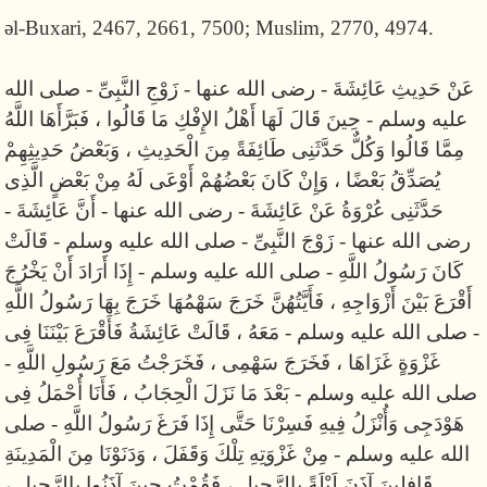
əl-Buxari, 2467, 2661, 7500; Muslim, 2770, 4974.
عَنْ حَدِيثِ عَائِشَةَ - رضى الله عنها - زَوْجِ النَّبِىِّ - صلى الله
عليه وسلم - حِينَ قَالَ لَهَا أَهْلُ الإِفْكِ مَا قَالُوا ، فَبَرَّأَهَا اللَّهُ
مِمَّا قَالُوا وَكُلٌّ حَدَّثَنِى طَائِفَةً مِنَ الْحَدِيثِ ، وَبَعْضُ حَدِيثِهِمْ
يُصَدِّقُ بَعْضًا ، وَإِنْ كَانَ بَعْضُهُمْ أَوْعَى لَهُ مِنْ بَعْضٍ الَّذِى
حَدَّثَنِى عُرْوَةُ عَنْ عَائِشَةَ - رضى الله عنها - أَنَّ عَائِشَةَ -
رضى الله عنها - زَوْجَ النَّبِىِّ - صلى الله عليه وسلم - قَالَتْ
كَانَ رَسُولُ اللَّهِ - صلى الله عليه وسلم - إِذَا أَرَادَ أَنْ يَخْرُجَ
أَقْرَعَ بَيْنَ أَزْوَاجِهِ ، فَأَيَّتُهُنَّ خَرَجَ سَهْمُهَا خَرَجَ بِهَا رَسُولُ اللَّهِ
- صلى الله عليه وسلم - مَعَهُ ، قَالَتْ عَائِشَةُ فَأَقْرَعَ بَيْنَنَا فِى
غَزْوَةٍ غَزَاهَا ، فَخَرَجَ سَهْمِى ، فَخَرَجْتُ مَعَ رَسُولِ اللَّهِ -
صلى الله عليه وسلم - بَعْدَ مَا نَزَلَ الْحِجَابُ ، فَأَنَا أُحْمَلُ فِى
هَوْدَجِى وَأُنْزَلُ فِيهِ فَسِرْنَا حَتَّى إِذَا فَرَغَ رَسُولُ اللَّهِ - صلى
الله عليه وسلم - مِنْ غَزْوَتِهِ تِلْكَ وَقَفَلَ ، وَدَنَوْنَا مِنَ الْمَدِينَةِ
قَافِلِينَ آذَنَ لَيْلَةً بِالرَّحِيلِ ، فَقُمْتُ حِينَ آذَنُوا بِالرَّحِيلِ ،