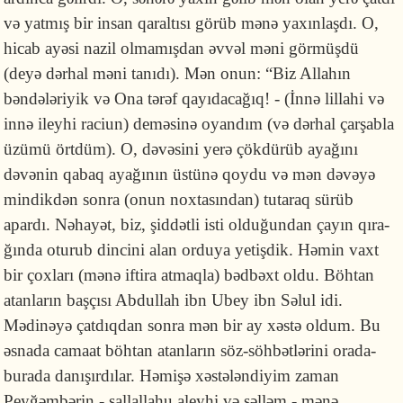
və yatmış bir insan qaraltısı görüb mənə yaxınlaşdı. O,
hi­cab ayəsi nazil olmamışdan əvvəl məni görmüşdü
(deyə dərhal məni ta­nı­dı). Mən onun: “Biz Allahın
bəndələ­ri­yik və Ona tərəf qayıdacağıq! - (İnnə lillahi və
innə iley­hi raciun) deməsinə oyandım (və dərhal çarşabla
üzümü örtdüm). O, dəvəsini yerə çökdürüb ayağını
dəvənin qa­baq ayağının üstünə qoydu və mən dəvəyə
mindikdən sonra (onun noxta­sın­dan) tutaraq sürüb
apardı. Nəhayət, biz, şiddətli isti olduğundan çayın qı­ra­
ğında oturub dincini alan orduya yetişdik. Həmin vaxt
bir çoxları (mənə if­ti­ra atmaqla) bədbəxt oldu. Böhtan
atanların başçısı Abdullah ibn Ubey ibn Sə­lul idi.
Mədinəyə çatdıqdan sonra mən bir ay xəstə oldum. Bu
əsnada camaat böhtan atanların söz-söhbətlərini orada-
burada danışırdılar. Həmişə xəs­tə­lən­di­yim zaman
Peyğəmbərin - sallallahu aleyhi və səlləm - mənə