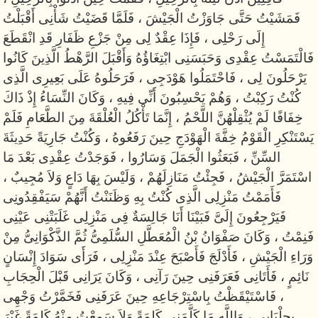
فَمَشَيْتُ حَتَّى جَاوَزْتُ الْجَيْشَ ، فَلَمَّا قَضَيْتُ شَأْنِى أَقْبَلْتُ
إِلَى رَحْلِى ، فَإِذَا عِقْدٌ لِى مِنْ جَزْعِ ظَفَارِ قَدِ انْقَطَعَ
فَالْتَمَسْتُ عِقْدِى وَحَبَسَنِى ابْتِغَاؤُهُ وَأَقْبَلَ الرَّهْطُ الَّذِينَ كَانُوا
يَرْحَلُونَ لِى ، فَاحْتَمَلُوا هَوْدَجِى ، فَرَحَلُوهُ عَلَى بَعِيرِى الَّذِى
كُنْتُ رَكِبْتُ ، وَهُمْ يَحْسِبُونَ أَنِّى فِيهِ ، وَكَانَ النِّسَاءُ إِذْ ذَاكَ
خِفَافًا لَمْ يُثْقِلْهُنَّ اللَّحْمُ ، إِنَّمَا تَأْكُلُ الْعُلْقَةَ مِنَ الطَّعَامِ فَلَمْ
يَسْتَنْكِرِ الْقَوْمُ خِفَّةَ الْهَوْدَجِ حِينَ رَفَعُوهُ ، وَكُنْتُ جَارِيَةً حَدِيثَةَ
السِّنِّ ، فَبَعَثُوا الْجَمَلَ وَسَارُوا ، فَوَجَدْتُ عِقْدِى بَعْدَ مَا
اسْتَمَرَّ الْجَيْشُ ، فَجِئْتُ مَنَازِلَهُمْ ، وَلَيْسَ بِهَا دَاعٍ وَلاَ مُجِيبٌ ،
فَأَمَمْتُ مَنْزِلِى الَّذِى كُنْتُ بِهِ وَظَنَنْتُ أَنَّهُمْ سَيَفْقِدُونِى
فَيَرْجِعُونَ إِلَىَّ فَبَيْنَا أَنَا جَالِسَةٌ فِى مَنْزِلِى غَلَبَتْنِى عَيْنِى
فَنِمْتُ ، وَكَانَ صَفْوَانُ بْنُ الْمُعَطَّلِ السُّلَمِىُّ ثُمَّ الذَّكْوَانِىُّ مِنْ
وَرَاءِ الْجَيْشِ ، فَأَدْلَجَ فَأَصْبَحَ عِنْدَ مَنْزِلِى ، فَرَأَى سَوَادَ إِنْسَانٍ
نَائِمٍ ، فَأَتَانِى فَعَرَفَنِى حِينَ رَآنِى ، وَكَانَ يَرَانِى قَبْلَ الْحِجَابِ
، فَاسْتَيْقَظْتُ بِاسْتِرْجَاعِهِ حِينَ عَرَفَنِى فَخَمَّرْتُ وَجْهِى
بِجِلْبَابِى ، وَاللَّهِ مَا كَلَّمَنِى كَلِمَةً وَلاَ سَمِعْتُ مِنْهُ كَلِمَةً غَيْرَ