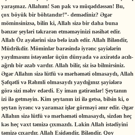
yaraşmaz. Allahım! Sən pak və müqəddəssən! Bu,
çox böyük bir böhtandır!”- demədiniz? Əgər
möminsinizsə, bilin ki, Allah sizə bir daha buna
bənzər şeyləri təkrarən etməməyinizi nəsihət edir.
Allah Öz ayələrini sizə belə izah edir. Allah Biləndir,
Müdrikdir. Möminlər barəsində iyrənc şayiələrin
yayılmasını istəyənlər üçün dünyada və axirətdə acılı-
ağrılı bir əzab vardır. Allah bilir, siz isə bilmirsiniz.
Əgər Allahın sizə lütfü və mərhəməti olmasaydı, Allah
Şəfqətli və Rəhmli olmasaydı yaydığınız şayiələrə
görə sizi məhv edərdi.
Ey iman gətirənlər! Şeytanın
izi ilə getməyin. Kim şeytanın izi ilə getsə, bilsin ki, o
şeytan iyrənc və yaramaz işlər görməyi əmr edir. Əgər
Allahın sizə lütfü və mərhəməti olmasaydı, sizdən heç
kəs heç vaxt təmizə çıxmazdı. Lakin Allah istədiyini
təmizə çıxardır. Allah Eşidəndir, Biləndir.
Qoy