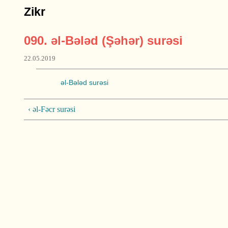
Zikr
090. əl-Bələd (Şəhər) surəsi
22.05.2019
əl-Bələd surəsi
‹ əl-Fəcr surəsi