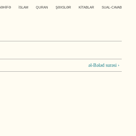
SƏHİFƏ
İSLAM
QURAN
ŞƏXSLƏR
KİTABLAR
SUAL-CAVAB
əl-Bələd surəsi ›