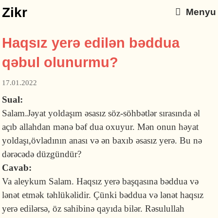
Zikr
Menyu
Haqsız yerə edilən bəddua
qəbul olunurmu?
17.01.2022
Sual:
Salam.Jəyat yoldaşım əsasız söz-söhbətlər sırasında əl
açıb allahdan mənə bəf dua oxuyur. Mən onun həyat
yoldaşı,övladının anası və ən baxıb əsasız yerə. Bu nə
dərəcədə düzgündür?
Cavab:
Va aleykum Salam. Haqsız yerə başqasına bəddua və
lənət etmək təhlükəlidir. Çünki bəddua və lənət haqsız
yerə edilərsə, öz sahibinə qayıda bilər. Rəsulullah