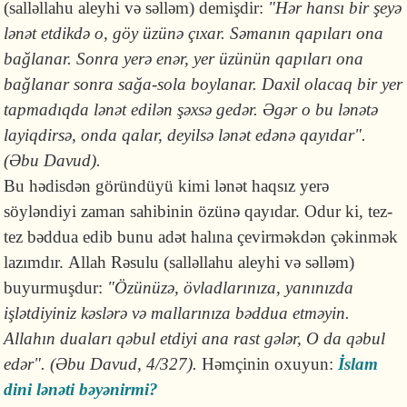
(salləllahu aleyhi və səlləm) demişdir:
"Hər hansı bir şeyə
lənət etdikdə o, göy üzünə çıxar. Səmanın qapıları ona
bağlanar. Sonra yerə enər, yer üzünün qapıları ona
bağlanar sonra sağa-sola boylanar. Daxil olacaq bir yer
tapmadıqda lənət edilən şəxsə gedər. Əgər o bu lənətə
layiqdirsə, onda qalar, deyilsə lənət edənə qayıdar".
(Əbu Davud).
Bu hədisdən göründüyü kimi lənət haqsız yerə
söyləndiyi zaman sahibinin özünə qayıdar. Odur ki, tez-
tez bəddua edib bunu adət halına çevirməkdən çəkinmək
lazımdır. Allah Rəsulu (salləllahu aleyhi və səlləm)
buyurmuşdur:
"Özünüzə, övladlarınıza, yanınızda
işlətdiyiniz kəslərə və mallarınıza bəddua etməyin.
Allahın duaları qəbul etdiyi ana rast gələr, O da qəbul
edər". (Əbu Davud, 4/327).
Həmçinin oxuyun:
İslam
dini lənəti bəyənirmi?