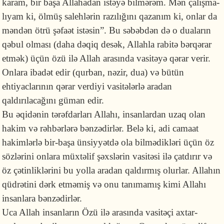
karam, bir başa Allahadan istəyə bilmərəm. Mən çalışma­
lıyam ki, ölmüş salehlərin razılığını qazanım ki, onlar da
məndən ötrü şəfaət istəsin”. Bu səbəbdən də o duaların
qəbul olması (daha dəqiq desək, Allahla rabitə bərqərar
etmək) üçün özü ilə Allah arasında vasitəyə qərar verir.
Onlara ibadət edir (qurban, nəzir, dua) və bütün
ehtiyaclarının qərar verdiyi vasitələrlə aradan
qaldırılacağını güman edir.
Bu əqidənin tərəfdarları Allahı, insanlardan uzaq olan
hakim və rəhbərlərə bənzədirlər. Belə ki, adi camaat
hakimlərlə bir-başa ünsiyyətdə ola bilmədikləri üçün öz
sözlərini onlara müxtəlif şəxslərin vasitəsi ilə çatdırır və
öz çətinliklərini bu yolla aradan qaldırmış olurlar. Allahın
qüdrətini dərk etməmiş və onu tanımamış kimi Allahı
insanlara bənzədirlər.
Uca Allah insanların Özü ilə arasında vasitəçi axtar­