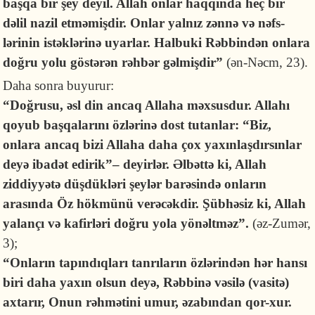
başqa bir şey de­yil. Allah onlar haq­qında heç bir
dəlil nazil et­mə­mişdir. On­lar yal­nız zənnə və nəfs­
lərinin istəklərinə uyar­lar. Halbuki Rəb­bindən onlara
doğru yolu göstərən rəh­bər gəl­mişdir”
(ən-Nəcm, 23).
Daha sonra buyurur:
“Doğrusu, əsl din ancaq Allaha məxsusdur. Allahı
qoyub başqalarını özlərinə dost tutanlar: “Biz,
onlara ancaq bizi Allaha daha çox yaxınlaşdırsınlar
deyə ibadət edirik”– deyirlər. Əlbəttə ki, Allah
ziddiyyətə düşdükləri şeylər barəsində onların
arasında Öz hökmünü verəcəkdir. Şübhəsiz ki, Allah
yalançı və kafirləri doğru yola yönəltməz”.
(əz-Zumər,
3);
“Onların tapındıqları tanrıların özlərindən hər hansı
biri daha yaxın olsun deyə, Rəbbinə vəsilə (vasitə)
axtarır, Onun rəhmətini umur, əzabından qor-xur.