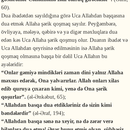
60).
Dua ibadətdən sayıldığına görə Uca Allahdan başqasına
dua etmək Allaha şərik qoşmaq sayılır. Peyğəmbərə,
övliyaya, mələyə, qəbirə və ya digər məxluqlara dua
edən kəs Uca Allaha şərik qoşmuş olur. Duanın ibadət və
Uca Allahdan qeyrisinə edilməsinin isə Allaha şərik
qoşmaq olmasına başqa bir dəlil Uca Allahın bu
ayələridir:
“Onlar gəmiyə mindikləri zaman dini yalnız Allaha
məxsus edərək, Ona yalvarırlar. Allah onları xilas
edib quruya çıxaran kimi, yenə də Ona şərik
qoşurlar”.
(əl-Ənkəbut, 65);
“Allahdan basqa dua etdikləriniz də sizin kimi
bəndələrdir”
(əl-Əraf, 194);
“Allahdan basqa sənə nə xeyir, nə də zərər verə
bilənlərə dua etmə! Əgər bunu etmiş olsan, sübhəsiz