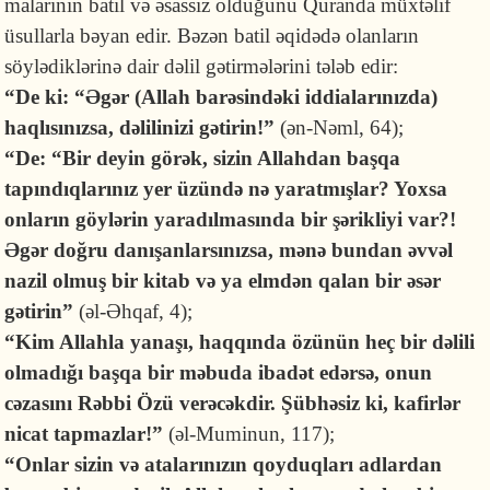
malarının batil və əsassız olduğunu Quranda müxtəlif
üsullarla bəyan edir. Bəzən batil əqidədə olanların
söylədiklərinə dair dəlil gətirmələrini tələb edir:
“De ki: “Əgər (Allah barəsindəki iddialarınızda)
haqlısınızsa, dəlilinizi gətirin!”
(ən-Nəml, 64);
“De: “Bir deyin görək, si­zin Allah­dan başqa
tapındıqla­rınız yer üzündə nə yaratmış­lar? Yoxsa
onların göylərin ya­radılma­sında bir şərikliyi var?!
Əgər doğru danışanlarsınızsa, mənə bundan əv­vəl
nazil ol­muş bir kitab və ya elmdən qalan bir əsər
gətirin”
(əl-Əhqaf, 4);
“Kim Allahla yanaşı, haq­qında özünün heç bir dəlili
ol­ma­dı­ğı başqa bir məbuda iba­dət edərsə, onun
cəzasını Rəb­bi Özü ve­rə­­cəkdir. Şübhə­siz ki, ka­firlər
nicat tapmazlar!”
(əl-Muminun, 117);
“Onlar sizin və ataları­nı­zın qoy­duqları adlardan