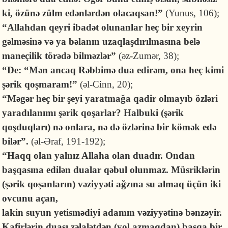
ki, özünə zülm edənlərdən olacaqsan!”
(Yunus, 106);
“Allahdan qeyri ibadət olunanlar heç bir xeyrin
gəlməsinə və ya bəlanın uzaqlaşdırılmasına belə
maneçilik törədə bilməzlər”
(əz-Zumər, 38);
“De: “Mən ancaq Rəbbimə dua edirəm, ona heç kimi
şərik qoşmaram!”
(əl-Cinn, 20);
“Məgər heç bir şeyi yaratmağa qadir olmayıb özləri
yaradılanımı şərik qoşarlar? Halbuki (şərik
qoşduqları) nə onlara, nə də özlərinə bir kömək edə
bilər”.
(əl-Əraf, 191-192);
“Haqq olan yalnız Allaha olan duadır. Ondan
başqasına edilən dualar qəbul olunmaz. Müsriklərin
(şərik qoşanların) vəziyyəti ağzına su almaq üçün iki
ovcunu açan,
lakin suyun yetismədiyi adamın vəziyyətinə bənzəyir.
Kafirlərin duası zəlalətdən (yol azmaqdan) basqa bir