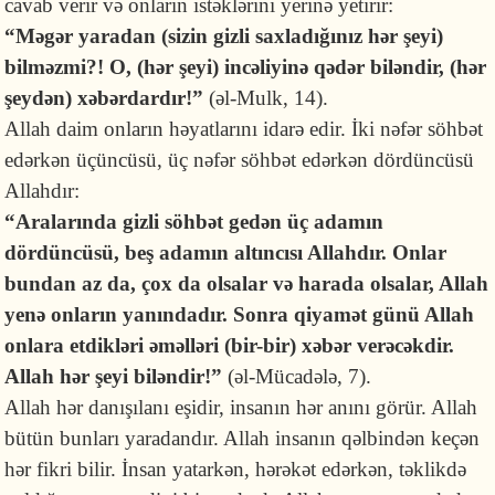
cavab verir və onların istəklərini yerinə yetirir:
“Məgər yaradan (sizin gizli saxladığınız hər şeyi)
bilməzmi?! O, (hər şeyi) incəliyinə qədər biləndir, (hər
şeydən) xəbər­dardır!”
(əl-Mulk, 14).
Allah daim onların həyatlarını idarə edir. İki nəfər söhbət
edərkən üçüncüsü, üç nəfər söhbət edərkən dördüncüsü
Allahdır:
“Aralarında gizli söhbət gedən üç adamın
dördüncüsü, beş adamın altıncısı Allahdır. Onlar
bundan az da, çox da olsalar və harada olsalar, Allah
yenə onların yanındadır. Sonra qiyamət günü Allah
onlara etdikləri əməlləri (bir-bir) xəbər verəcəkdir.
Allah hər şeyi biləndir!”
(əl-Mücadələ, 7).
Allah hər danışılanı eşidir, insanın hər anını görür. Allah
bütün bunları yaradandır. Allah insanın qəlbindən keçən
hər fikri bilir. İnsan yatarkən, hərəkət edərkən, təklikdə