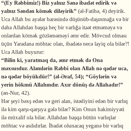
“(Ey Rəbbimiz!) Biz yalnız Sənə ibadət edirik və
yalnız Səndən kömək diləyirik”
(əl-Fatihə, 4) deyirik.
Uca Allah bu ayələr barəsində düşünüb-daşınmağa və bir
daha Allahdan başqa heç bir varlığa itaət etməməyə və
onlardan kömək gözləməməyi əmr edir. Mövcud olması
üçün Yaradana möhtac olan, ibadətə necə layiq ola bilər?!
Uca Allah buyurur:
“Bilin ki, yaratmaq da, əmr etmək də Ona
məxsusdur. Aləmlərin Rəbbi olan Allah nə qədər uca,
nə qədər böyükdür!” (əl-Əraf, 54); “Göylərin və
yerin hökmü Allahındır. Axır dönüş də Allahadır!”
(ən-Nur, 42).
Hər şeyi bəxş edən və geri alan, istədiyini edən bir varlıq
ilə kim qarşı-qarşıya gələ bilər? Kim Onun hakimiyyəti
ilə müxalif ola bilər. Allahdan başqa bütün varlıqlar
möhtac və asılıdırlar. İbadət olunacaq yeganə bir varlıq