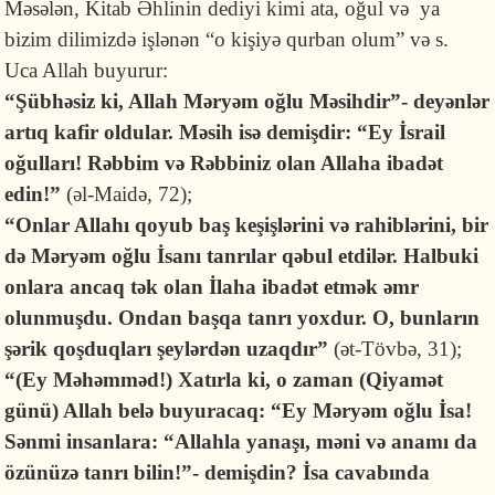
Məsələn, Kitab Əhlinin dediyi kimi ata, oğul və ya
bizim dilimizdə işlənən “o kişiyə qurban olum” və s.
Uca Allah buyurur:
“Şübhəsiz ki, Allah Məryəm oğlu Məsihdir”- deyənlər
artıq kafir oldular. Məsih isə demişdir: “Ey İsrail
oğulları! Rəbbim və Rəbbiniz olan Allaha ibadət
edin!”
(əl-Maidə, 72);
“Onlar Allahı qoyub baş keşişlərini və rahiblərini, bir
də Məryəm oğlu İsanı tanrılar qəbul etdilər. Halbuki
onlara ancaq tək olan İlaha ibadət etmək əmr
olunmuşdu. Ondan başqa tanrı yoxdur. O, bunların
şərik qoşduqları şeylərdən uzaqdır”
(ət-Tövbə, 31);
“(Ey Məhəmməd!) Xatırla ki, o zaman (Qiyamət
günü) Allah belə buyuracaq: “Ey Məryəm oğlu İsa!
Sənmi insanlara: “Allahla yanaşı, məni və anamı da
özünüzə tanrı bilin!”- demişdin? İsa cavabında