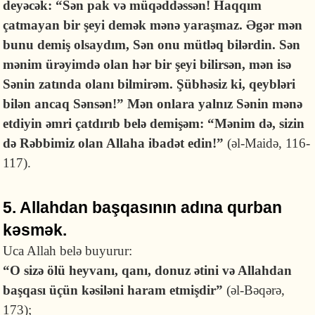
deyəcək: “Sən pak və müqəddəssən! Haqqım
çatmayan bir şeyi demək mənə yaraşmaz. Əgər mən
bunu demiş olsaydım, Sən onu mütləq bilərdin. Sən
mənim ürəyimdə olan hər bir şeyi bilirsən, mən isə
Sənin zatında olanı bilmirəm. Şübhəsiz ki, qeybləri
bilən ancaq Sənsən!” Mən onlara yalnız Sənin mənə
etdiyin əmri çatdırıb belə demişəm: “Mənim də, sizin
də Rəbbimiz olan Allaha ibadət edin!”
(əl-Maidə, 116-
117).
5. Allahdan başqasının adına qurban
kəsmək.
Uca Allah belə buyurur:
“O sizə ölü heyvanı, qanı, donuz ətini və Allahdan
başqası üçün kəsiləni haram etmişdir”
(əl-Bəqərə,
173);