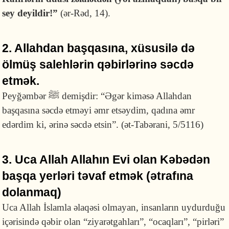
sey deyildir!”
(ər-Rəd, 14).
2. Allahdan başqasına, xüsusilə də
ölmüş salehlərin qəbirlərinə səcdə
etmək.
Peyğəmbər ﷺ demişdir: “Əgər kiməsə Allahdan
başqasına səcdə etməyi əmr etsəydim, qadına əmr
edərdim ki, ərinə səcdə etsin”. (ət-Tabərani, 5/5116)
3. Uca Allah Allahın Evi olan Kəbədən
başqa yerləri təvaf etmək (ətrafına
dolanmaq)
Uca Allah İslamla əlaqəsi olmayan, insanların uydurduğu
içərisində qəbir olan “ziyarətgahları”, “ocaqları”, “pirləri”