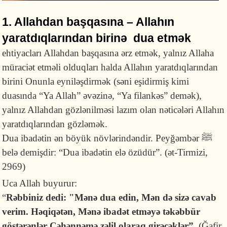
1. Allahdan başqasına – Allahın
yaratdıqlarından birinə dua etmək
ehtiyacları Allahdan başqasına ərz etmək, yalnız Allaha
müraciət etməli olduqları halda Allahın yaratdıqlarından
birini Onunla eyniləşdirmək (səni eşidirmiş kimi
duasında “Ya Allah” əvəzinə, “Ya filankəs” demək),
yalnız Allahdan gözlənilməsi lazım olan nəticələri Allahın
yaratdıqlarından gözləmək.
Dua ibadətin ən böyük növlərindəndir. Peyğəmbər ﷺ
belə demişdir: “Dua ibadətin elə özüdür”.
(ət-Tirmizi,
2969)
Uca Allah buyurur:
“
Rəbbiniz dedi: "Mənə dua edin, Mən də sizə cavab
verim. Həqiqətən, Mənə ibadət etməyə təkəbbür
göstərənlər Cəhənnəmə zəlil olaraq girəcəklər”.
(Ğafir,