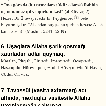
“Ona görə də (bu nemətlərə şükür edərək) Rəbbin
üçün namaz qıl və qurban kəs!”
(əl-Kövsər, 2).
Həzrət Əli  rəvayət edir ki, Peyğəmbər ﷺ belə
buyurmuşdur: “Allahdan başqasına qurban kə­sənə Allah
lənət eləsin!” (Muslim, 5241, 5239)
6. Uşaqlara Allaha şərik qoşmağı
xatırladan adlar qoymaq.
Məsələn, Pirqulu, Pirverdi, İmamverdi, Ocaqverdi,
Həsənqulu, Hüseynqulu, Əbdül-Hüseyn, Əbdül-Həsən,
Əbdül-Əli və s.
7. Təvəssül (vasitə axtarmaq) adı
altında, məxluqlar vasitəsilə Allaha
yaxınlaşmağa çalışmaq