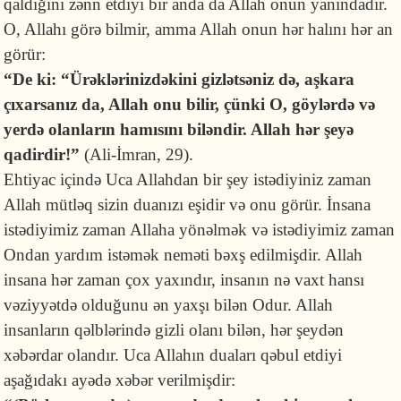
qaldığını zənn etdiyi bir anda da Allah onun yanındadır.
O, Allahı görə bilmir, amma Allah onun hər halını hər an
görür:
“De ki: “Ürəklərinizdəkini gizlətsəniz də, aşkara
çıxarsanız da, Allah onu bilir, çünki O, göylərdə və
yerdə olanların hamısını biləndir. Allah hər şeyə
qadirdir!”
(Ali-İmran, 29).
Ehtiyac içində Uca Allahdan bir şey istədiyiniz zaman
Allah mütləq sizin duanızı eşidir və onu görür. İnsana
istədiyimiz zaman Allaha yönəlmək və istədiyimiz zaman
Ondan yardım istəmək neməti bəxş edilmişdir. Allah
insana hər zaman çox yaxındır, insanın nə vaxt hansı
vəziyyətdə olduğunu ən yaxşı bilən Odur. Allah
insanların qəlblərində gizli olanı bilən, hər şeydən
xəbərdar olandır. Uca Allahın duaları qəbul etdiyi
aşağıdakı ayədə xəbər verilmişdir: