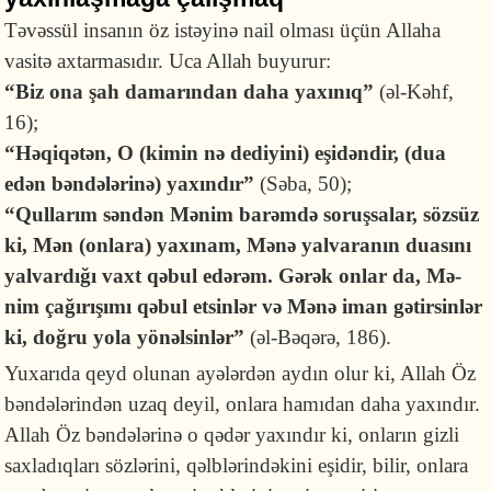
Təvəssül insanın öz istəyinə nail olması üçün Allaha
vasitə axtarmasıdır. Uca Allah buyurur:
“Biz ona şah damarından daha yaxınıq”
(əl-Kəhf,
16);
“Həqiqətən, O (kimin nə dediyini) eşidəndir, (dua
edən bəndələrinə) yaxındır”
(Səba, 50);
“Qullarım səndən Mə­nim barəm­də soruşsalar, sözsüz
ki, Mən (on­lara) ya­xı­nam, Mənə yalva­ra­nın dua­­sını
yalvardığı vaxt qə­bul edə­rəm. Gərək onlar da, Mə­
nim ça­ğı­rışımı qəbul etsinlər və Mənə iman gətirsinlər
ki, doğru yola yö­nəlsinlər”
(əl-Bəqərə, 186).
Yuxarıda qeyd olunan ayələrdən aydın olur ki, Allah Öz
bəndələrindən uzaq deyil, onlara hamıdan daha yaxındır.
Allah Öz bəndələrinə o qədər yaxındır ki, onların gizli
saxladıqları sözlərini, qəlblərindəkini eşidir, bilir, onlara