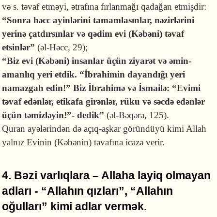
və s. təvaf etməyi, ətrafına fırlanmağı qadağan etmişdir:
“Sonra həcc ayinlərini tamamlasınlar, nəzirlərini
yerinə çatdırsınlar və qədim evi (Kəbəni) təvaf
etsinlər”
(əl-Həcc, 29);
“Biz evi (Kəbəni) insanlar üçün ziyarət və əmin-
amanlıq yeri etdik. “İbrahimin dayandığı yeri
namazgah edin!” Biz İbrahimə və İsmailə: “Evimi
təvaf edənlər, etikafa girənlər, rüku və səcdə edənlər
üçün təmizləyin!”- dedik”
(əl-Bəqərə, 125).
Quran ayələrindən də açıq-aşkar göründüyü kimi Allah
yalnız Evinin (Kəbənin) təvafına icazə verir.
4. Bəzi varlıqlara – Allaha layiq olmayan
adları - “Allahın qızları”, “Allahın
oğulları” kimi adlar vermək.