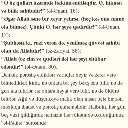
“O öz qulları üzərində hakimi-mütləqdir. O, hikmət
və bilik sahibidir!”
(əl-Ənam, 18);
“Əgər Allah sənə bir xeyir yetirsə, (heç kəs ona mane
ola bilməz). Çünki O, hər şeyə qadirdir!”
(əl-Ənam,
17);
“Şübhəsiz ki, ruzi verən də, yenilməz qüvvət sahibi
olan da Allahdır!”
(əz-Zariyat, 58);
“Allah (öz elm və qüdtəri ilə) hər şeyi ehtibar
edəndir!”
(əl-Ənam, 80).
Deməli, pərəstiş etdikləri varlıqlar xeyir və zərər verə
bilmədikləri kimi, nə onlara bir şey bəxş edə bilir, nə də
geri ala bilirlər, nə onlara həyat verə bilir, nə də öldürə
bilirlər. Ağıl və düşüncəyə malik olan insan belə bir zəif
məxluqa ibadət və pərəstiş etməməlidir. Halbuki, hər gün
beş vaxt qıldığımız namazın hər rükətində oxuduğumuz
“əl-Fatihə” surəsində: