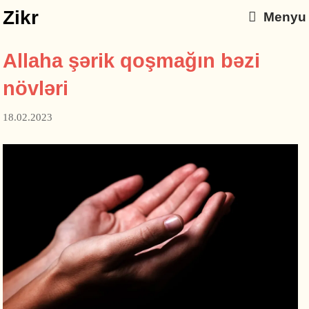
Zikr
Menyu
Allaha şərik qoşmağın bəzi
növləri
18.02.2023