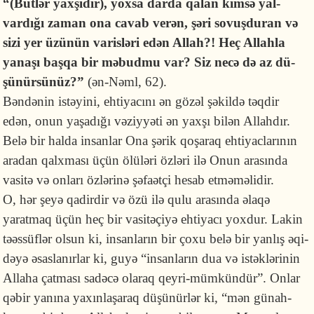
“(Bütlər yaxşıdır), yoxsa darda qalan kimsə yal­
vardığı za­man ona cavab ve­rən, şəri so­vuşduran və
sizi yer üzü­nün varisləri edən Allah?! Heç Allahla
yanaşı başqa bir mə­budmu var? Siz necə də az dü­
şünürsü­nüz?”
(ən-Nəml, 62).
Bəndənin istəyini, ehtiyacını ən gözəl şəkildə təqdir
edən, onun yaşadığı vəziyyəti ən yaxşı bilən Allahdır.
Belə bir halda insanlar Ona şərik qoşaraq ehtiyaclarının
aradan qalxması üçün ölüləri özləri ilə Onun arasında
vasitə və onları özlərinə şəfaətçi hesab etməməlidir.
O, hər şeyə qadirdir və özü ilə qulu arasında əlaqə
yaratmaq üçün heç bir vasitəçiyə ehtiyacı yoxdur. Lakin
təəssüflər olsun ki, insanların bir çoxu belə bir yanlış əqi­
dəyə əsaslanırlar ki, guyə “insanların dua və istəklərinin
Allaha çatması sadəcə olaraq qeyri-mümkündür”. Onlar
qəbir yanına yaxınlaşaraq düşünürlər ki, “mən günah­