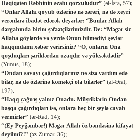
Həqiqətən Rəbbinin əzabı qorxuludur”
(əl-İsra, 57);
“Onlar Allahı qoyub özlərinə nə zərəri, nə də xeyri
verənlərə ibadət edərək deyərlər: “Bunlar Allah
dərga­hında bizim şəfaətçilərimizdir. De: “Məgər siz
Allaha göylərdə və yerdə Onun bilmədiyi şeylər
haqqındamı xəbər verirsiniz? “O, onların Ona
qoşduq­ları şəriklərdən uzaqdır və yüksəkdədir”
(Yunus, 18);
“Ondan savayı çağırdıqlarınız nə sizə yardım edə
bilər, nə də özlərinə köməkçi ola bilərlər”
(əl-Əraf,
197);
“Haqq çağırış yalnız Onadır. Müşriklərin Ondan
başqa çağırdıqları isə, onlara heç bir şeylə cavab
vermirlər”
(ər-Rad, 14);
“(Ey Peyğəmbər!) Məgər Allah öz bəndəsinə kifayət
deyil­mi?!”
(əz-Zumər, 36);