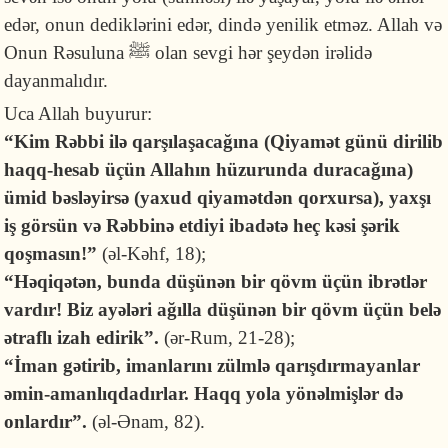
edər, onun dediklərini edər, dində yenilik etməz. Allah və
Onun Rəsuluna ﷺ olan sevgi hər şeydən irəlidə
dayanmalıdır.
Uca Allah buyurur:
“Kim Rəbbi ilə qarşılaşacağına (Qiyamət günü dirilib
haqq-hesab üçün Allahın hüzurunda duracağına)
ümid bəsləyirsə (yaxud qiyamətdən qorxursa), yaxşı
iş görsün və Rəbbinə etdiyi ibadətə heç kəsi şərik
qoşmasın!”
(əl-Kəhf, 18);
“Həqiqətən, bunda düşünən bir qövm üçün ibrətlər
vardır! Biz ayələri ağılla düşünən bir qövm üçün belə
ətraflı izah edirik”.
(ər-Rum, 21-28);
“İman gətirib, imanlarını zülmlə qarışdırma­yanlar
əmin-amanlıq­dadır­lar. Haqq yola yönəlmişlər də
onlardır”.
(əl-Ənam, 82).