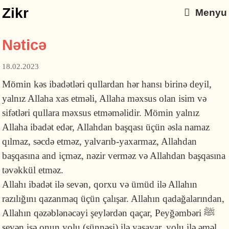
Zikr
Menyu
Nəticə
18.02.2023
Mömin kəs ibadətləri qullardan hər hansı birinə deyil,
yalnız Allaha xas etməli, Allaha məxsus olan isim və
sifətləri qullara məxsus etməməlidir. Mömin yalnız
Allaha ibadət edər, Allahdan başqası üçün əsla namaz
qılmaz, səcdə etməz, yalvarıb-yaxarmaz, Allahdan
başqasına and içməz, nəzir verməz və Allahdan başqasına
təvəkkül etməz.
Allahı ibadət ilə sevən, qorxu və ümüd ilə Allahın
razılığını qazanmaq üçün çalışar. Allahın qadağalarından,
Allahın qəzəblənəcəyi şeylərdən qaçar, Peyğəmbəri ﷺ
sevən isə onun yolu (sünnəsi) ilə yaşayar, yolu ilə əməl