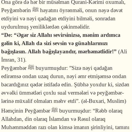
Ona görə də hər bir müsəlman Qurani-Kərimi oxumalı,
Peyğəmbərin ﷺ həyatını öyrənməli, onun nəyə dəvət
etdiyini və nəyi qadağan etdiyini bilməli, sonradan
uydurulmuş yenilik­lərdən çəkinməlidir.
“De: “Əgər siz Allahı sevirsinizsə, mənim ardımca
gəlin ki, Allah da sizi sevsin və günahlarınızı
bağışlasın. Allah bağışlayandır, mərhəmətlidir!”
(Ali
İmran, 31).
Peyğəmbər ﷺ buyurmuşdur: ”Sizə nəyi qadağan
edirəmsə ondan uzaq durun, nəyi əmr etmişəmsə ondan
bacardığınız qədər istifadə edin. Şübhə yoxdur ki, sizdən
əvvəlki ümmətləri çoxlu sual vermələri və peyğəmbər­
lərinə müxalif olmaları məhv etdi”. (əl-Buxari, Muslim)
Həmçinin Peyğəmbər ﷺ buyurmuşdur: “Rəbb olaraq
Allahdan, din olaraq İslamdan və Rəsul olaraq
Muhəmməddən razı olan kimsə imanın şirinliyini, tamını