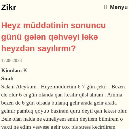
Zikr
Menyu
Heyz müddətinin sonuncu
günü gələn qəhvəyi ləkə
heyzdən sayılırmı?
12.08.2023
Kimdən:
K
Sual:
Salam Aleykum . Heyz müddetim 6 7 gün çekir . Bezen
ele olur 6 ci gün olanda qan kesilir qüsl aliram . Amma
bezen de 6 gün olsada bulaniq gelir arada gelir arada
gelmir pambiq qoyub baxiram quru deyil qan lekesi olur.
Bele olan halda ne etmeliyem emin deyilem bilmirem o
vaxti ne edim vesvese gelir çox pis stress keçirdirem