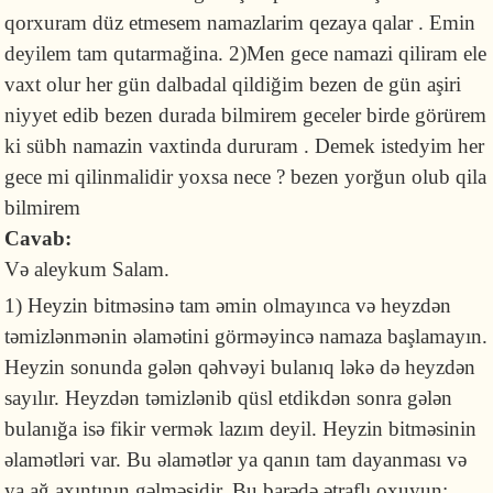
qorxuram düz etmesem namazlarim qezaya qalar . Emin
deyilem tam qutarmağina. 2)Men gece namazi qiliram ele
vaxt olur her gün dalbadal qildiğim bezen de gün aşiri
niyyet edib bezen durada bilmirem geceler birde görürem
ki sübh namazin vaxtinda dururam . Demek istedyim her
gece mi qilinmalidir yoxsa nece ? bezen yorğun olub qila
bilmirem
Cavab:
Və aleykum Salam.
1) Heyzin bitməsinə tam əmin olmayınca və heyzdən
təmizlənmənin əlamətini görməyincə namaza başlamayın.
Heyzin sonunda gələn qəhvəyi bulanıq ləkə də heyzdən
sayılır. Heyzdən təmizlənib qüsl etdikdən sonra gələn
bulanığa isə fikir vermək lazım deyil. Heyzin bitməsinin
əlamətləri var. Bu əlamətlər ya qanın tam dayanması və
ya ağ axıntının gəlməsidir. Bu barədə ətraflı oxuyun: