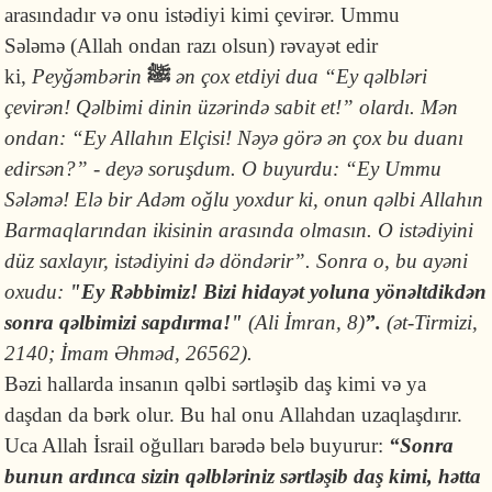
arasındadır və onu istədiyi kimi çevirər. Ummu
Sələmə (Allah ondan razı olsun) rəvayət edir
ki,
Peyğəmbərin
ﷺ
ən çox etdiyi dua “Ey qəlbləri
çevirən! Qəlbimi dinin üzərində sabit et!” olardı. Mən
ondan: “Ey Allahın Elçisi! Nəyə görə ən çox bu duanı
edirsən?” - deyə soruşdum. O buyurdu: “Ey Ummu
Sələmə! Elə bir Adəm oğlu yoxdur ki, onun qəlbi Allahın
Barmaqlarından ikisinin arasında olmasın. O istədiyini
düz saxlayır, istədiyini də döndərir”. Sonra o, bu ayəni
oxudu:
"Ey Rəbbimiz! Bizi hidayət yoluna yönəltdikdən
sonra qəlbimizi sapdırma!"
(Ali İmran, 8)
”.
(ət-Tirmizi,
2140; İmam Əhməd, 26562).
Bəzi hallarda insanın qəlbi sərtləşib daş kimi və ya
daşdan da bərk olur. Bu hal onu Allahdan uzaqlaşdırır.
Uca Allah İsrail oğulları barədə belə buyurur:
“Sonra
bunun ardınca sizin qəlbləriniz sərtləşib daş kimi, hətta