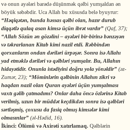
və onun ayələri barədə düşünmək qəlbi yumşaldan ən
böyük səbəbdir. Uca Allah bu xüsusda belə byuyrur:
“Həqiqətən, bunda həssas qəlbi olan, hazır durub
diqqətlə qulaq asan kimsə üçün ibrət vardır”
(Qaf, 37);
“Allah Sözün ən gözəlini – ayələri bir-birinə bənzəyən
və təkrarlanan Kitab kimi nazil etdi. Rəbbindən
qorxanların ondan dəriləri ürpəşər. Sonra isə Allahı
yad etməklə dəriləri və qəlbləri yumşalır. Bu, Allahın
hidayətidir. Onunla istədiyini doğru yola yönəldir”
(əz-
Zumər, 23);
“Möminlərin qəlbinin Allahın zikri və
haqdan nazil olan Quran ayələri üçün yumşalması
vaxtı gəlib çatmadımı? Onlar daha öncə özlərinə Kitab
verilmiş, uzun bir müddət keçdikdən sonra isə qəlbləri
sərtləşmiş, çoxusu da fasiq olmuş kimsələr kimi
olmasınlar”
(əl-Hədid, 16).
İkinci: Ölümü və Axirəti xatırlamaq.
Qəlblərin