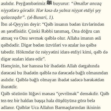
asılıdır. Peyğəmbərimiz
ﷺ
buyurur:
“Əməllər ancaq
niyyətlərə görədir. Hər kəsə də yal­nız niyyət etdiyi şey
qala­caq­dır”. (əl-Buxari, 1).
İbn əl-Qeyyim deyir: “Qəlb insanın bədən üzvlərindən
ən şərəflisidir. Çünki Rəbbi tanımaq, Ona döğru can
atmaq və Onu sevmək qəlblə olur. Allaha imanın əsli
qəlbdədir. Digər bədən üzvüləri və əzalar isə qəlbə
tabedir. Hökmdar öz rəiyyətini idarə etdiyi kimi, qəlb də
digər əzaları idarə edir”.
Həmçinin, hər hansısa bir ibadətin Allah dərgahında
dərəcəsi bu ibadətin qəlblə nə dərəcədə bağlı olmasından
asılıdır. Qəlblə bağlı olmayan ibadət sadəcə hərəkətdən
ibarətdir.
Qəlb sözünün lüğəvi mənası “çevrilmək” deməkdir. Qəlb
tez-tez bir haldan başqa hala düşdüyünə görə belə
adlanır. Qəlblər Uca Allahın Barmaqlarından ikisinin