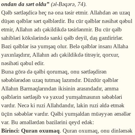
ondan da sərt oldu”
(əl-Bəqərə, 74).
Qəlb sərtləşdicə heç nə ona təsir etmir. Allahdan ən uzaq
düşən qəlblər sərt qəlblərdir. Bu cür qəlblər nəsihət qəbul
etmir, Allahın adı çəkildikdə təsirlənmir. Bu cür qəlb
sahibləri kökslərində sanki qəlb deyil, daş gəzdirirlər.
Bəzi qəlblər isə yumşaq olur. Belə qəlblər insanı Allaha
yaxınlaşdırır, Allahın adı çəkildikdə titrəyir, qorxur,
nəsihəti qəbul edir.
Buna görə də qəlbi qorumaq, onu sərtləşdirən
səbəblərədən uzaq tutmaq lazımdır. Düzdür qəlblər
Allahın Barmaqlarından ikisinin arasındadır, amma
qəlblərin sərtləşib və yaxud yumşalmasının səbəbləri
vardır. Necə ki ruzi Allahdandır, lakin ruzi əldə etmək
üçün səbəblər vardır. Qəlbi yumşaldan müəyyən əməllər
var. Bu əməllərdən bəzilərini qeyd edək:
Birinci:
Quran oxumaq
. Quran oxumaq, onu dinləmək