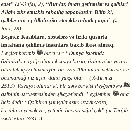
edər”
(əl-Ənfal, 2);
“Bunlar, iman gətirənlər və qəlbləri
Allahı zikr etməklə rahatlıq tapanlardır. Bilin ki,
qəlblər ancaq Allahı zikr etməklə rahatlıq tapır”
(ər-
Rad, 28).
Beşinci: Kasıblara, xəstələrə və fiziki qüsurla
imtahana çəkilmiş insanlara baxıb ibrət almaq
.
Peyğəmbərimiz
ﷺ
buyurur:
“Dünya işlərində
özünüzdən aşağı olan təbəqəyə baxın, özünüzdən yuxarı
olan təbəqəyə baxmayın, bu sizin Allahın nemətlərinə xor
baxmamağınız üçün daha yaxşı olar”. (ət-Tirmizi,
2513). Rəvayət olunur ki, bir dəfə bir kişi Peyğəmbərə
ﷺ
qəlbinin sərtləşməsindən şikayətləndi. Peyğəmbər
ﷺ
ona
belə dedi: “Qəlbinin yumşalmasını istəyirsənsə,
kasıblara yemək ver, yetimin başına sığal çək” (ət-Tərğib
vət-Tərhib, 3/315).