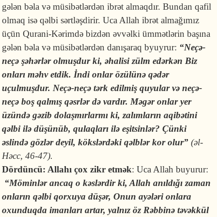
gələn bəla və müsibətlərdən ibrət almaqdır. Bundan qafil
olmaq isə qəlbi sərtləşdirir. Uca Allah ibrət almağımız
üçün Qurani-Kərimdə bizdən əvvəlki ümmətlərin başına
gələn bəla və müsibətlərdən danışaraq byuyrur:
“Neçə-
neçə şəhərlər olmuşdur ki, əhalisi zülm edərkən Biz
onları məhv etdik. İndi onlar özülünə qədər
uçulmuşdur. Neçə-neçə tərk edilmiş quyular və neçə-
neçə boş qalmış qəsrlər də vardır. Məgər onlar yer
üzündə gəzib dolaşmırlarmı ki, zalımların aqibətini
qəlbi ilə düşünüb, qulaqları ilə eşitsinlər? Çünki
əslində gözlər deyil, kökslərdəki qəlblər kor olur”
(əl-
Həcc, 46-47).
Dördüncü: Allahı çox zikr etmək
: Uca Allah buyurur:
“Möminlər ancaq o kəslərdir ki, Allah anıldığı zaman
onların qəlbi qorxuya düşər, Onun ayələri onlara
oxunduqda imanları artar, yalnız öz Rəbbinə təvəkkül