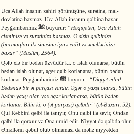
Uca Allah insanın zahiri görünüşünə, surətinə, mal-
dövlətinə baxmaz. Uca Allah insanın qəlbinə baxar.
Peyğəmbərimiz
ﷺ
buyurur:
“Həqiqətən, Uca Allah
cisminizə və surətinizə baxmaz. O sizin qəlbinizə
(barmaqları ilə sinəsinə işarə etdi) və əməllərinizə
baxar” (Muslim, 2564).
Qəlb elə bir bədən üzvüdür ki, o islah olunarsa, bütün
bədən islah olunar, əgər qəlb korlanarsa, bütün bədən
korlanar. Peyğəmbərimiz
ﷺ
buyurur:
“Diqqət edin!
Bədəndə bir ət par­çası vardır. Əgər o yaxşı olarsa, bütün
bədən yaxşı olar, yox əgər korla­nar­sa, bütün bədən
korlanar. Bilin ki, o (ət parçası) qəlbdir” (əl-Buxari, 52).
Qul Rəbbini qəlbi ilə tanıyır, Onu qəlbi ilə sevir, Ondan
qəlbi ilə qorxur və Ona ümid edir. Niyyət də qəlbdə olur.
Əməllərin qəbul olub olmaması da məhz niyyətdən