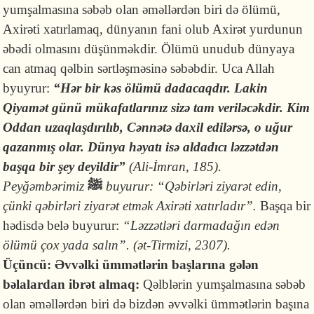
yumşalmasına səbəb olan əməllərdən biri də ölümü,
Axirəti xatırlamaq, dünyanın fani olub Axirət yurdunun
əbədi olmasını düşünməkdir. Ölümü unudub dünyaya
can atmaq qəlbin sərtləşməsinə səbəbdir. Uca Allah
byuyrur:
“Hər bir kəs ölümü dadacaqdır. Lakin
Qiyamət günü mükafatlarınız sizə tam veriləcəkdir. Kim
Oddan uzaqlaşdırılıb, Cənnətə daxil edilərsə, o uğur
qazanmış olar. Dünya həyatı isə aldadıcı ləzzətdən
başqa bir şey deyildir”
(Ali-İmran, 185).
Peyğəmbərimiz
ﷺ
buyurur: “Qəbirləri ziyarət edin,
çünki qəbirləri ziyarət etmək Axirəti xatırladır”.
Başqa bir
hədisdə belə buyurur:
“Ləzzətləri darmadağın edən
ölümü çox yada salın”. (ət-Tirmizi, 2307).
Üçüncü:
Əvvəlki ümmətlərin başlarına gələn
bəlalardan ibrət almaq:
Qəlblərin yumşalmasına səbəb
olan əməllərdən biri də bizdən əvvəlki ümmətlərin başına