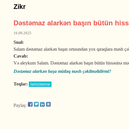
Zikr
Dəstəmaz alarkən başın bütün hiss
16.09.2025
Sual:
Salam dəstəmaz alarkən başın ortasından yox qıraqlara məsh çək
Cavab:
Və aleykum Salam. Dəstəmaz alarkən başın bütün hissəsinə məsh ç
Dəstəmaz alarkən başa mütləq məsh çəkilməlidirmi?
Teqlər:
təmizlənmə
Paylaş: