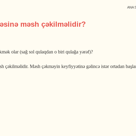
ANA 
əsinə məsh çəkilməlidir?
mək olar (sağ sol qulaqdan o biri qulağa yərəf)?
əkilməlidir. Məsh çəkməyin keyfiyyətinə gəlincə istər ortadan başlanıl