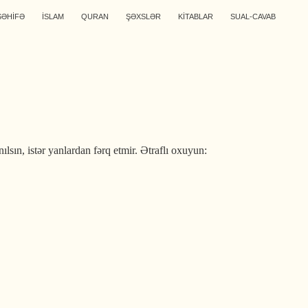
SƏHİFƏ
İSLAM
QURAN
ŞƏXSLƏR
KİTABLAR
SUAL-CAVAB
sın, istər yanlardan fərq etmir. Ətraflı oxuyun: